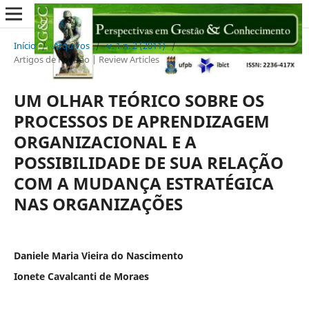
Início
/
Arquivos
/
v. 1 n. 2 (2011)
/
Artigos de Revisão | Review Articles
UM OLHAR TEÓRICO SOBRE OS
PROCESSOS DE APRENDIZAGEM
ORGANIZACIONAL E A
POSSIBILIDADE DE SUA RELAÇÃO
COM A MUDANÇA ESTRATÉGICA
NAS ORGANIZAÇÕES
Daniele Maria Vieira do Nascimento
Ionete Cavalcanti de Moraes