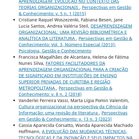
APRENDIZAGEM: EVOLUÇÃO NO CONTEXTO DAS
TEORIAS ORGANIZACIONAIS
,
Perspectivas em Gestão
& Conhecimento: v. 5 n. 1 (2015)
Cristiane Raquel Woszezenki, Fabiana Besen, Jane
Lucia Santos, Andrea Valéria Steil,
DESAPRENDIZAGEM
ORGANIZACIONAL: UMA REVISÃO BIBLIOMÉTRICA E
ANALÍTICA DA LITERATURA
,
Perspectivas em Gestão &
Conhecimento: Vol. 3, Número Especial (2013):
Psicologia, Gestão e Conhecimento
Francisca Magalhães de Alcantara, Helena de Fátima
Nunes Silva,
FATORES FACILITADORES DA
APRENDIZAGEM ORGANIZACIONAL PARA A CRIAÇÃO
DE SIGNIFICADO EM INSTITUIÇÕES DE ENSINO
SUPERIOR PRIVADAS DE CURITIBA E REGIÃO
METROPOLITANA
,
Perspectivas em Gestão &
Conhecimento: v. 8 n. 2 (2018)
Vanderlei Ferreira Vassi, Marta Lígia Pomin Valentim,
Cultura organizacional na perspectiva da Ciência da
Informação: uma revisão de literatura
,
Perspectivas
em Gestão & Conhecimento: v. 13 n. 3 (2023)
Cassia Aparecida Corsatto, Wanda Aparecida Machado
Hoffmann,
A EVOLUÇÃO DAS MUDANÇAS TÉCNICAS,
TECNOLÓGICAS E DA INOVAÇÃO E SEUS IMPACTOS NA