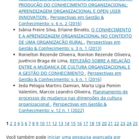
PRODUÇÃO DO CONHECIMENTO ORGANIZACIONAL:
APRENDIZAGEM ORGANIZACIONAL E OPEN USER
INNOVATION
,
Perspectivas em Gestão &
Conhecimento: v. 6 n. 2 (2016)
Ivânia Freire Silva, Erlaine Binotto,
O CONHECIMENTO
E A APRENDIZAGEM ORGANIZACIONAL NO CONTEXTO
DE UMA ORGANIZAÇÃO RURAL
,
Perspectivas em
Gestão & Conhecimento: v. 3 n. 1 (2013)
Ronielton Rezende Oliveira, Roniton Rezende Oliveira,
Juvêncio Braga de Lima,
REFLEXÃO SOBRE A RELAÇÃO
ENTRE A MUDANÇA DE CULTURA ORGANIZACIONAL E
A GESTÃO DO CONHECIMENTO
,
Perspectivas em
Gestão & Conhecimento: v. 6 n. 1 (2016)
Ieda Pelogia Martins Damian, Marta Lígia Pomim
Valentim, Marcos Leandro Oliveira,
Planejamento de
processos de mudança nas dimensões da cultura
organizacional
,
Perspectivas em Gestão &
Conhecimento: v. 12 n. 1 (2022)
1
2
3
4
5
6
7
8
9
10
11
12
13
14
15
16
17
18
19
20
21
22
23
24
25
Você também pode
iniciar uma pesquisa avançada por