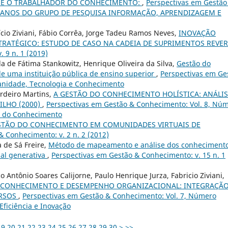
 E O TRABALHADOR DO CONHECIMENTO:
,
Perspectivas em Gestão
): 15 ANOS DO GRUPO DE PESQUISA INFORMAÇÃO, APRENDIZAGEM E
ício Ziviani, Fábio Corrêa, Jorge Tadeu Ramos Neves,
INOVAÇÃO
TRATÉGICO: ESTUDO DE CASO NA CADEIA DE SUPRIMENTOS REVE
 9 n. 1 (2019)
a de Fátima Stankowitz, Henrique Oliveira da Silva,
Gestão do
de uma instituição pública de ensino superior
,
Perspectivas em Ge
manidade, Tecnologia e Conhecimento
ordeiro Martins,
A GESTÃO DO CONHECIMENTO HOLÍSTICA: ANÁLIS
ILHO (2000)
,
Perspectivas em Gestão & Conhecimento: Vol. 8, Nú
ra do Conhecimento
STÃO DO CONHECIMENTO EM COMUNIDADES VIRTUAIS DE
 Conhecimento: v. 2 n. 2 (2012)
a de Sá Freire,
Método de mapeamento e análise dos conheciment
cial generativa
,
Perspectivas em Gestão & Conhecimento: v. 15 n. 1
 Antônio Soares Calijorne, Paulo Henrique Jurza, Fabricio Ziviani,
 CONHECIMENTO E DESEMPENHO ORGANIZACIONAL: INTEGRAÇÃ
URSOS
,
Perspectivas em Gestão & Conhecimento: Vol. 7, Número
Eficiência e Inovação
19
20
21
22
23
24
25
26
27
28
29
30
>
>>