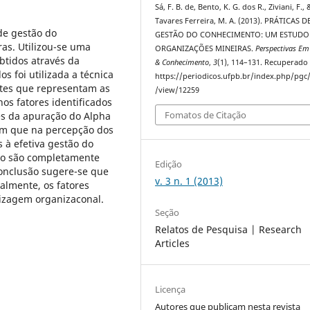
Sá, F. B. de, Bento, K. G. dos R., Ziviani, F., 
Tavares Ferreira, M. A. (2013). PRÁTICAS D
 de gestão do
GESTÃO DO CONHECIMENTO: UM ESTUDO
as. Utilizou-se uma
ORGANIZAÇÕES MINEIRAS.
Perspectivas Em
btidos através da
& Conhecimento
,
3
(1), 114–131. Recuperado
s foi utilizada a técnica
https://periodicos.ufpb.br/index.php/pgc/
ntes que representam as
/view/12259
os fatores identificados
Fomatos de Citação
és da apuração do Alpha
em que na percepção dos
 à efetiva gestão do
não são completamente
Edição
onclusão sugere-se que
v. 3 n. 1 (2013)
almente, os fatores
ndizagem organizaconal.
Seção
Relatos de Pesquisa | Research
Articles
Licença
Autores que publicam nesta revista