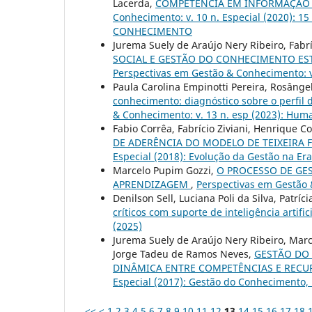
Lacerda,
COMPETÊNCIA EM INFORMAÇÃO
Conhecimento: v. 10 n. Especial (2020
CONHECIMENTO
Jurema Suely de Araújo Nery Ribeiro, Fabr
SOCIAL E GESTÃO DO CONHECIMENTO ES
Perspectivas em Gestão & Conhecimento: v.
Paula Carolina Empinotti Pereira, Rosângel
conhecimento: diagnóstico sobre o perfil 
& Conhecimento: v. 13 n. esp (2023): Hu
Fabio Corrêa, Fabrício Ziviani, Henrique C
DE ADERÊNCIA DO MODELO DE TEIXEIRA F
Especial (2018): Evolução da Gestão na E
Marcelo Pupim Gozzi,
O PROCESSO DE GE
APRENDIZAGEM
,
Perspectivas em Gestão &
Denilson Sell, Luciana Poli da Silva, Patríci
críticos com suporte de inteligência artifi
(2025)
Jurema Suely de Araújo Nery Ribeiro, Marco
Jorge Tadeu de Ramos Neves,
GESTÃO DO
DINÂMICA ENTRE COMPETÊNCIAS E REC
Especial (2017): Gestão do Conhecimento, 
<<
<
1
2
3
4
5
6
7
8
9
10
11
12
13
14
15
16
17
18