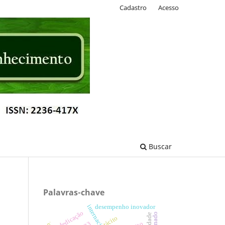
Cadastro
Acesso
Buscar
Palavras-chave
desempenho inovador
dedicação
tácito