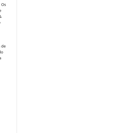
: Os
e
&
o
s de
do
a