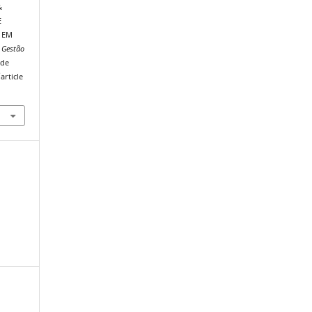
&
E
 EM
 Gestão
 de
article