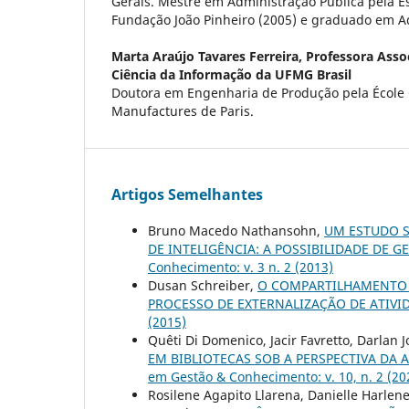
Gerais. Mestre em Administração Pública pela E
Fundação João Pinheiro (2005) e graduado em A
Marta Araújo Tavares Ferreira,
Professora Asso
Ciência da Informação da UFMG Brasil
Doutora em Engenharia de Produção pela École C
Manufactures de Paris.
Artigos Semelhantes
Bruno Macedo Nathansohn,
UM ESTUDO S
DE INTELIGÊNCIA: A POSSIBILIDADE DE 
Conhecimento: v. 3 n. 2 (2013)
Dusan Schreiber,
O COMPARTILHAMENTO
PROCESSO DE EXTERNALIZAÇÃO DE ATIVI
(2015)
Quêti Di Domenico, Jacir Favretto, Darlan
EM BIBLIOTECAS SOB A PERSPECTIVA DA
em Gestão & Conhecimento: v. 10, n. 2 (20
Rosilene Agapito Llarena, Danielle Harlene