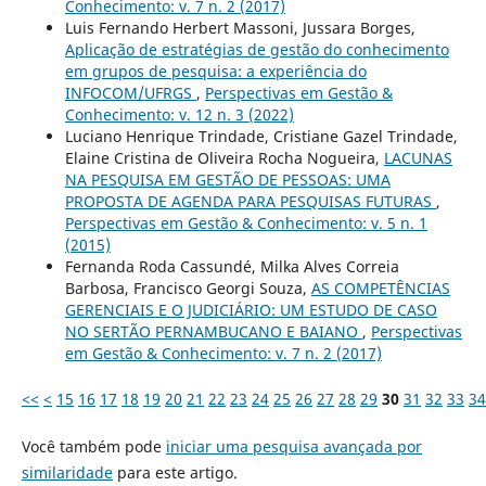
Conhecimento: v. 7 n. 2 (2017)
Luis Fernando Herbert Massoni, Jussara Borges,
Aplicação de estratégias de gestão do conhecimento
em grupos de pesquisa: a experiência do
INFOCOM/UFRGS
,
Perspectivas em Gestão &
Conhecimento: v. 12 n. 3 (2022)
Luciano Henrique Trindade, Cristiane Gazel Trindade,
Elaine Cristina de Oliveira Rocha Nogueira,
LACUNAS
NA PESQUISA EM GESTÃO DE PESSOAS: UMA
PROPOSTA DE AGENDA PARA PESQUISAS FUTURAS
,
Perspectivas em Gestão & Conhecimento: v. 5 n. 1
(2015)
Fernanda Roda Cassundé, Milka Alves Correia
Barbosa, Francisco Georgi Souza,
AS COMPETÊNCIAS
GERENCIAIS E O JUDICIÁRIO: UM ESTUDO DE CASO
NO SERTÃO PERNAMBUCANO E BAIANO
,
Perspectivas
em Gestão & Conhecimento: v. 7 n. 2 (2017)
<<
<
15
16
17
18
19
20
21
22
23
24
25
26
27
28
29
30
31
32
33
34
Você também pode
iniciar uma pesquisa avançada por
similaridade
para este artigo.