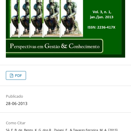
PDF
Publicado
28-06-2013
Como Citar
Sá, F. B. de, Bento, K. G. dos R., Ziviani, F., & Tavares Ferreira, M. A. (2013).