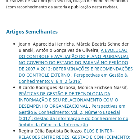
lucrativos de sua obra pelo seu uso/citação de modo referenciado
(com reconhecimento da autoria e publicação nesta revista).
Artigos Semelhantes
Joanni Aparecida Henrichs, Márcia Beatriz Schneider
Blanski, Antônio Gonçalves de Oliveira,
A EVOLUÇÃO
DO CONTROLE E AVALIAÇÃO DO PLANO PLURIANUAL
NO GOVERNO DO ESTADO DO PARANÁ NO PERÍODO
DE 2007 A 2012: DETERMINAÇÕES E RECOMENDAÇÕES
DO CONTROLE EXTERNO
,
Perspectivas em Gestão &
Conhecimento: v. 6 n. 2 (2016)
Ricardo Rodrigues Barbosa, Mônica Erichsen Nassif,
PRÁTICAS DE GESTÃO E DE TECNOLOGIA DA
INFORMAÇÃO E SEU RELACIONAMENTO COM O
DESEMPENHO ORGANIZACIONAL
,
Perspectivas em
Gestão & Conhecimento: Vol. 2, Número Especial
(2012): Gestão da Informação e do Conhecimento no
âmbito da Ciência da Informação
Regina Célia Baptista Belluzzo,
ELOS E INTER-
RELAÇÕES ENTRE REDES, GESTÃO E CONHECIMENTO: