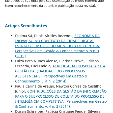
lucrativos de sua obra pelo seu uso/citação de modo referenciado
(com reconhecimento da autoria e publicação nesta revista).
Artigos Semelhantes
Djalma Sá, Denis Alcides Rezende,
ECONOMIA DA
INOVAÇÃO NO CONTEXTO DA CIDADE DIGITAL
ESTRATÉGICA: CASO DO MUNICÍPIO DE CURITIBA
,
Perspectivas em Gestão & Conhecimento: v. 9 n. 1
(2019)
Luiza Beth Nunes Alonso, Clarisse Droval, Edilson
Ferneda, Luci Emidio,
ACREDITAÇÃO HOSPITALAR E A
GESTÃO DA QUALIDADE DOS PROCESSOS
ASSISTENCIAIS
,
Perspectivas em Gestão &
Conhecimento: v. 4 n. 2 (2014)
Paula Carina de Araújo, Newton Corrêa de Castilho
Junior,
CONTRIBUIÇÕES DA GESTÃO DA INFORMAÇÃO
PARA O SUBPROCESSO DE COLETA DO PROCESSO DE
INTELIGÊNCIA COMPETITIVA
,
Perspectivas em Gestão
& Conhecimento: v. 4 n. 2 (2014)
Dusan Schreiber, Patrícia Cristiane Fender Silveira,