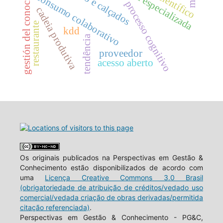
gestión del conocimiento
bibliografia especializada
couro e calçados
consumo colaborativo
processo cognitivo
cadeia produtiva
restaurante
kdd
tendência
proveedor
acesso aberto
Os originais publicados na Perspectivas em Gestão &
Conhecimento estão disponibilizados de acordo com
uma
Licença Creative Commons 3.0 Brasil
(obrigatoriedade de atribuição de créditos/vedado uso
comercial/vedada criação de obras derivadas/permitida
citação referenciada)
.
Perspectivas em Gestão & Conhecimento - PG&C,