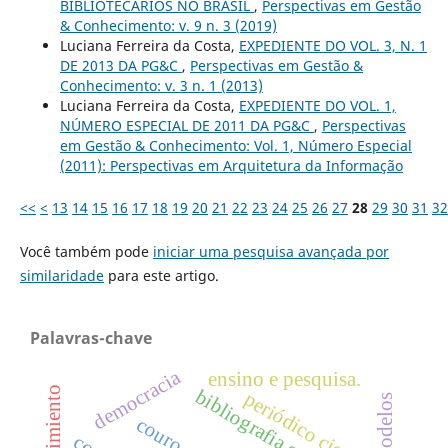
BIBLIOTECÁRIOS NO BRASIL
,
Perspectivas em Gestão
& Conhecimento: v. 9 n. 3 (2019)
Luciana Ferreira da Costa,
EXPEDIENTE DO VOL. 3, N. 1
DE 2013 DA PG&C
,
Perspectivas em Gestão &
Conhecimento: v. 3 n. 1 (2013)
Luciana Ferreira da Costa,
EXPEDIENTE DO VOL. 1,
NÚMERO ESPECIAL DE 2011 DA PG&C
,
Perspectivas
em Gestão & Conhecimento: Vol. 1, Número Especial
(2011): Perspectivas em Arquitetura da Informação
<<
<
13
14
15
16
17
18
19
20
21
22
23
24
25
26
27
28
29
30
31
32
Você também pode
iniciar uma pesquisa avançada por
similaridade
para este artigo.
Palavras-chave
democracia
ensino e pesquisa.
periódico científico
modelos