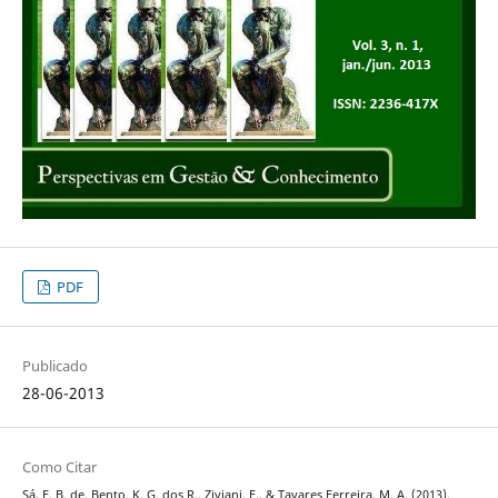
PDF
Publicado
28-06-2013
Como Citar
Sá, F. B. de, Bento, K. G. dos R., Ziviani, F., & Tavares Ferreira, M. A. (2013).