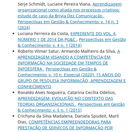
Serje Schmidt, Luciane Pereira Viana,
Aprendizagem
organizacional como aliada nos processos criativos:
estudo de caso da Brivia Dez Comunicação
,
Perspectivas em Gestão & Conhecimento: v. 14 n. 3
(2024)
Luciana Ferreira da Costa,
EXPEDIENTE DO VOL. 4,
NÚMERO 1 DE 2014 DA PG&C
,
Perspectivas em Gestão
& Conhecimento: v. 4 n. 1 (2014)
Roberto Vilmar Satur, Armando Malheiro da Silva,
A
APRENDIZAGEM VISANDO A COMPETÊNCIA EM
INFORMAÇÃO NA SOCIEDADE EM TEMPOS DE
INFOESFERA
,
Perspectivas em Gestão &
Conhecimento: v. 10 n. Especial (2020): 15 ANOS DO
GRUPO DE PESQUISA INFORMAÇÃO, APRENDIZAGEM E
CONHECIMENTO
Ronaldo Alves Nogueira, Catarina Cecília Odelius,
APRENDIZAGEM: EVOLUÇÃO NO CONTEXTO DAS
TEORIAS ORGANIZACIONAIS
,
Perspectivas em Gestão
& Conhecimento: v. 5 n. 1 (2015)
Críchyna da Silva Madalena, Daniela Spudeit, Marli
Dias,
COMPETÊNCIAS EMPREENDEDORAS PARA
PRESTAÇÃO DE SERVIÇOS DE INFORMAÇÃO POR