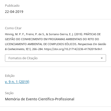
Publicado
22-04-2019
Como Citar
Hinnig, M. P. F., Freire, P. de S., & Soriano-Sierra, E. J. (2019). PRÁTICAS DE
GESTÃO DO CONHECIMENTO EM PROGRAMAS AMBIENTAIS DO RITO DO
LICENCIAMENTO AMBIENTAL DE COMPLEXOS EÓLICOS.
Perspectivas Em Gestão
& Conhecimento
,
9
(1), 266–284. https://doi.org/10.21714/2236-417X2019v9n1
Fomatos de Citação
Edição
v. 9 n. 1 (2019)
Seção
Memória de Evento Científico-Profissional