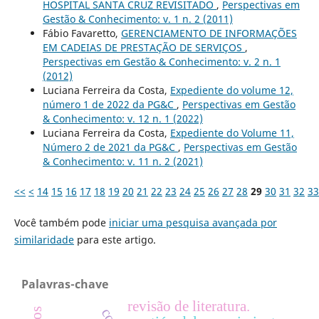
HOSPITAL SANTA CRUZ REVISITADO
,
Perspectivas em
Gestão & Conhecimento: v. 1 n. 2 (2011)
Fábio Favaretto,
GERENCIAMENTO DE INFORMAÇÕES
EM CADEIAS DE PRESTAÇÃO DE SERVIÇOS
,
Perspectivas em Gestão & Conhecimento: v. 2 n. 1
(2012)
Luciana Ferreira da Costa,
Expediente do volume 12,
número 1 de 2022 da PG&C
,
Perspectivas em Gestão
& Conhecimento: v. 12 n. 1 (2022)
Luciana Ferreira da Costa,
Expediente do Volume 11,
Número 2 de 2021 da PG&C
,
Perspectivas em Gestão
& Conhecimento: v. 11 n. 2 (2021)
<<
<
14
15
16
17
18
19
20
21
22
23
24
25
26
27
28
29
30
31
32
33
Você também pode
iniciar uma pesquisa avançada por
similaridade
para este artigo.
Palavras-chave
revisão de literatura.