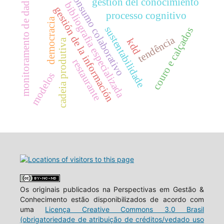
consumo colaborativo
monitoramento de dados
gestión del conocimiento
bibliografia especializada
gestión de la información
processo cognitivo
democracia
sustentabilidade
couro e calçados
tendência
kdd
cadeia produtiva
restaurante
modelos
Os originais publicados na Perspectivas em Gestão &
Conhecimento estão disponibilizados de acordo com
uma
Licença Creative Commons 3.0 Brasil
(obrigatoriedade de atribuição de créditos/vedado uso