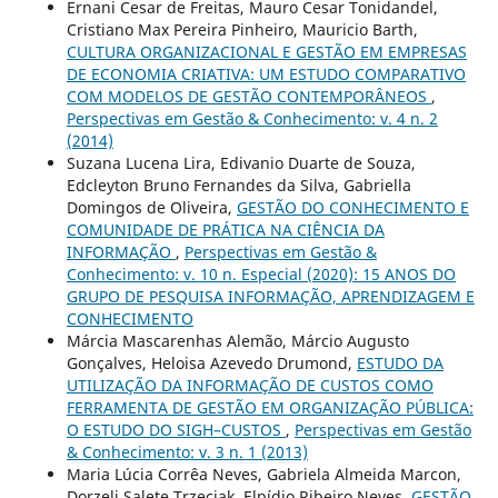
Ernani Cesar de Freitas, Mauro Cesar Tonidandel,
Cristiano Max Pereira Pinheiro, Mauricio Barth,
CULTURA ORGANIZACIONAL E GESTÃO EM EMPRESAS
DE ECONOMIA CRIATIVA: UM ESTUDO COMPARATIVO
COM MODELOS DE GESTÃO CONTEMPORÂNEOS
,
Perspectivas em Gestão & Conhecimento: v. 4 n. 2
(2014)
Suzana Lucena Lira, Edivanio Duarte de Souza,
Edcleyton Bruno Fernandes da Silva, Gabriella
Domingos de Oliveira,
GESTÃO DO CONHECIMENTO E
COMUNIDADE DE PRÁTICA NA CIÊNCIA DA
INFORMAÇÃO
,
Perspectivas em Gestão &
Conhecimento: v. 10 n. Especial (2020): 15 ANOS DO
GRUPO DE PESQUISA INFORMAÇÃO, APRENDIZAGEM E
CONHECIMENTO
Márcia Mascarenhas Alemão, Márcio Augusto
Gonçalves, Heloisa Azevedo Drumond,
ESTUDO DA
UTILIZAÇÃO DA INFORMAÇÃO DE CUSTOS COMO
FERRAMENTA DE GESTÃO EM ORGANIZAÇÃO PÚBLICA:
O ESTUDO DO SIGH–CUSTOS
,
Perspectivas em Gestão
& Conhecimento: v. 3 n. 1 (2013)
Maria Lúcia Corrêa Neves, Gabriela Almeida Marcon,
Dorzeli Salete Trzeciak, Elpídio Ribeiro Neves,
GESTÃO