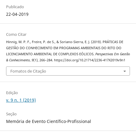
Publicado
22-04-2019
Como Citar
Hinnig, M. P. F., Freire, P. de S., & Soriano-Sierra, E. J. (2019). PRÁTICAS DE
GESTÃO DO CONHECIMENTO EM PROGRAMAS AMBIENTAIS DO RITO DO
LICENCIAMENTO AMBIENTAL DE COMPLEXOS EÓLICOS.
Perspectivas Em Gestão
& Conhecimento
,
9
(1), 266–284. https://doi.org/10.21714/2236-417X2019v9n1
Fomatos de Citação
Edição
v. 9 n. 1 (2019)
Seção
Memória de Evento Científico-Profissional