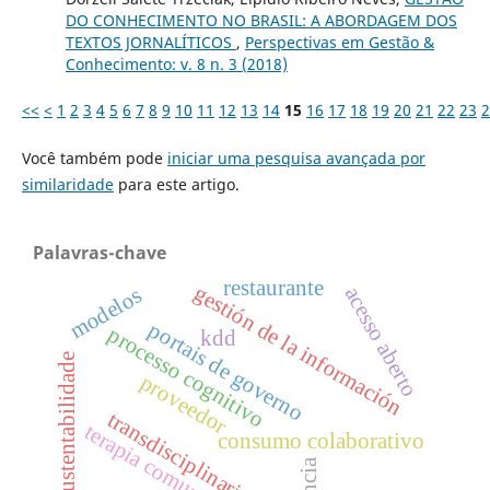
DO CONHECIMENTO NO BRASIL: A ABORDAGEM DOS
TEXTOS JORNALÍTICOS
,
Perspectivas em Gestão &
Conhecimento: v. 8 n. 3 (2018)
<<
<
1
2
3
4
5
6
7
8
9
10
11
12
13
14
15
16
17
18
19
20
21
22
23
2
Você também pode
iniciar uma pesquisa avançada por
similaridade
para este artigo.
Palavras-chave
restaurante
gestión de la información
acesso aberto
modelos
portais de governo
processo cognitivo
kdd
sustentabilidade
proveedor
transdisciplinariedad
terapia comunitária
consumo colaborativo