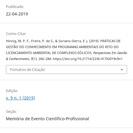
Publicado
22-04-2019
Como Citar
Hinnig, M. P. F., Freire, P. de S., & Soriano-Sierra, E. J. (2019). PRÁTICAS DE
GESTÃO DO CONHECIMENTO EM PROGRAMAS AMBIENTAIS DO RITO DO
LICENCIAMENTO AMBIENTAL DE COMPLEXOS EÓLICOS.
Perspectivas Em Gestão
& Conhecimento
,
9
(1), 266–284. https://doi.org/10.21714/2236-417X2019v9n1
Fomatos de Citação
Edição
v. 9 n. 1 (2019)
Seção
Memória de Evento Científico-Profissional