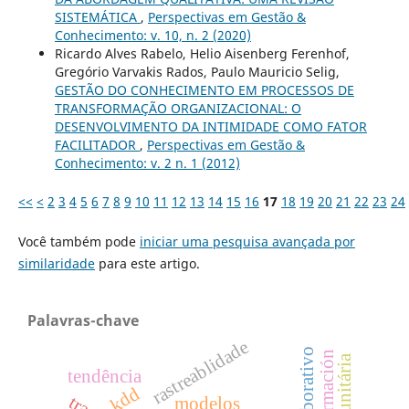
SISTEMÁTICA
,
Perspectivas em Gestão &
Conhecimento: v. 10, n. 2 (2020)
Ricardo Alves Rabelo, Helio Aisenberg Ferenhof,
Gregório Varvakis Rados, Paulo Mauricio Selig,
GESTÃO DO CONHECIMENTO EM PROCESSOS DE
TRANSFORMAÇÃO ORGANIZACIONAL: O
DESENVOLVIMENTO DA INTIMIDADE COMO FATOR
FACILITADOR
,
Perspectivas em Gestão &
Conhecimento: v. 2 n. 1 (2012)
<<
<
2
3
4
5
6
7
8
9
10
11
12
13
14
15
16
17
18
19
20
21
22
23
24
Você também pode
iniciar uma pesquisa avançada por
similaridade
para este artigo.
Palavras-chave
rastreablidade
tendência
kdd
modelos