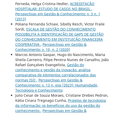
Ferneda, Helga Cristina Hedler,
ACREDITAÇÃO
HOSPITALAR: ESTUDO DE CASOS NO BRASIL
,
Perspectivas em Gestão & Conhecimento: v. 3 n. 1
(2013)
Poliana Fernanda Schiavi, Sibelly Resch, Victor Fraile
Sordi,
ESCALA DE GESTÃO DO CONHECIMENTO
POSSIBILITA A IDENTIFICAÇÃO DE GAPS DE GESTÃO
DO CONHECIMENTO EM INSTITUIÇÃO FINANCEIRA
COOPERATIVA
,
Perspectivas em Gestão &
Conhecimento: v. 10, n. 2 (2020)
Marcos Antonio Gaspar, Hugo do Nascimento, Maria
Sheila Carneiro, Filipe Pereira Nunes de Carvalho, João
Rafael Gonçalves Evangelista,
Gestão do
conhecimento e gestão da inovação: análise
comparativa de elementos correlacionados das
normas ISO
,
Perspectivas em Gestão &
Conhecimento: v. 13 n. esp (2023): Humanidade,
Tecnologia e Conhecimento
Julio Cesar de Souza Moraes, Cristiane Drebes Pedron,
Kátia Cinara Tregnago Cunha,
Projetos de tecnologia
da informação: os benefícios do uso da gestão do
conhecimento
,
Perspectivas em Gestão &