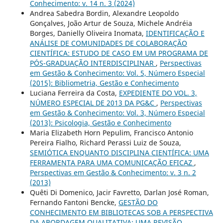
Conhecimento: v. 14 n. 3 (2024)
Andrea Sabedra Bordin, Alexandre Leopoldo
Gonçalves, João Artur de Souza, Michele Andréia
Borges, Danielly Oliveira Inomata,
IDENTIFICAÇÃO E
ANÁLISE DE COMUNIDADES DE COLABORAÇÃO
CIENTÍFICA: ESTUDO DE CASO EM UM PROGRAMA DE
PÓS-GRADUAÇÃO INTERDISCIPLINAR
,
Perspectivas
em Gestão & Conhecimento: Vol. 5, Número Especial
(2015): Bibliometria, Gestão e Conhecimento
Luciana Ferreira da Costa,
EXPEDIENTE DO VOL. 3,
NÚMERO ESPECIAL DE 2013 DA PG&C
,
Perspectivas
em Gestão & Conhecimento: Vol. 3, Número Especial
(2013): Psicologia, Gestão e Conhecimento
Maria Elizabeth Horn Pepulim, Francisco Antonio
Pereira Fialho, Richard Perassi Luiz de Souza,
SEMIÓTICA ENQUANTO DISCIPLINA CIENTÍFICA: UMA
FERRAMENTA PARA UMA COMUNICAÇÃO EFICAZ
,
Perspectivas em Gestão & Conhecimento: v. 3 n. 2
(2013)
Quêti Di Domenico, Jacir Favretto, Darlan José Roman,
Fernando Fantoni Bencke,
GESTÃO DO
CONHECIMENTO EM BIBLIOTECAS SOB A PERSPECTIVA
DA ABORDAGEM QUALITATIVA: UMA REVISÃO