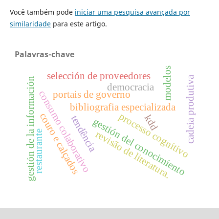
Você também pode
iniciar uma pesquisa avançada por
similaridade
para este artigo.
Palavras-chave
modelos
selección de proveedores
cadeia produtiva
gestión de la información
democracia
consumo colaborativo
portais de governo
bibliografia especializada
processo cognitivo
couro e calçados
kdd
tendência
gestión del conocimiento
revisão de literatura.
restaurante