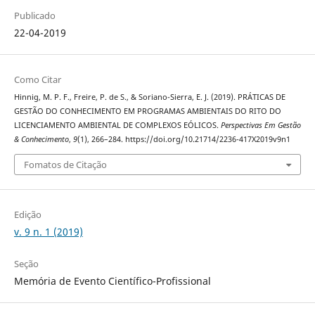
Publicado
22-04-2019
Como Citar
Hinnig, M. P. F., Freire, P. de S., & Soriano-Sierra, E. J. (2019). PRÁTICAS DE
GESTÃO DO CONHECIMENTO EM PROGRAMAS AMBIENTAIS DO RITO DO
LICENCIAMENTO AMBIENTAL DE COMPLEXOS EÓLICOS.
Perspectivas Em Gestão
& Conhecimento
,
9
(1), 266–284. https://doi.org/10.21714/2236-417X2019v9n1
Fomatos de Citação
Edição
v. 9 n. 1 (2019)
Seção
Memória de Evento Científico-Profissional