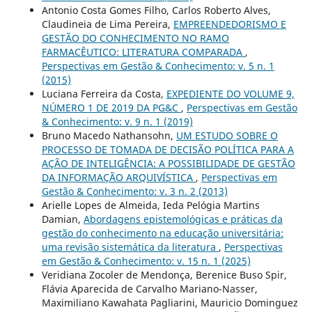
Antonio Costa Gomes Filho, Carlos Roberto Alves,
Claudineia de Lima Pereira,
EMPREENDEDORISMO E
GESTÃO DO CONHECIMENTO NO RAMO
FARMACÊUTICO: LITERATURA COMPARADA
,
Perspectivas em Gestão & Conhecimento: v. 5 n. 1
(2015)
Luciana Ferreira da Costa,
EXPEDIENTE DO VOLUME 9,
NÚMERO 1 DE 2019 DA PG&C
,
Perspectivas em Gestão
& Conhecimento: v. 9 n. 1 (2019)
Bruno Macedo Nathansohn,
UM ESTUDO SOBRE O
PROCESSO DE TOMADA DE DECISÃO POLÍTICA PARA A
AÇÃO DE INTELIGÊNCIA: A POSSIBILIDADE DE GESTÃO
DA INFORMAÇÃO ARQUIVÍSTICA
,
Perspectivas em
Gestão & Conhecimento: v. 3 n. 2 (2013)
Arielle Lopes de Almeida, Ieda Pelógia Martins
Damian,
Abordagens epistemológicas e práticas da
gestão do conhecimento na educação universitária:
uma revisão sistemática da literatura
,
Perspectivas
em Gestão & Conhecimento: v. 15 n. 1 (2025)
Veridiana Zocoler de Mendonça, Berenice Buso Spir,
Flávia Aparecida de Carvalho Mariano-Nasser,
Maximiliano Kawahata Pagliarini, Mauricio Dominguez