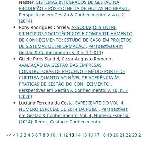
Nasser,
SISTEMAS INTEGRADOS DE GESTÃO NA
PRODUÇÃO E PÓS-COLHEITA DE FRUTAS NO BRASIL
,
Perspectivas em Gestão & Conhecimento: v. 4 n. 2
(2014)
Rony Rodrigues Correia,
ASSOCIAÇÕES ENTRE
PRINCÍPIOS SOCIOTÉCNICOS E COMPARTILHAMENTO
DE CONHECIMENTO: ESTUDO DE CASO EM PROJETOS
DE SISTEMAS DE INFORMAÇÃO
,
Perspectivas em
Gestão & Conhecimento: v. 3 n. 1 (2013)
Gizele Pires Staidel, Cezar Augusto Romano ,
AVALIAÇÃO DA GESTÃO DAS EMPRESAS
CONSTRUTORAS DE PEQUENO E MÉDIO PORTE DE
CURITIBA QUANTO AO NÍVEL DE ADERÊNCIA ÀS
PRÁTICAS DE GESTÃO DO CONHECIMENTO
,
Perspectivas em Gestão & Conhecimento: v. 10, n. 3
(2020)
Luciana Ferreira da Costa,
EXPEDIENTE DO VOL. 4,
NÚMERO ESPECIAL DE 2014 DA PG&C
,
Perspectivas
em Gestão & Conhecimento: Vol. 4, Número Especial
(2014): Redes, Gestão e Conhecimento
<<
<
1
2
3
4
5
6
7
8
9
10
11
12
13
14
15
16
17
18
19
20
21
22
23
2