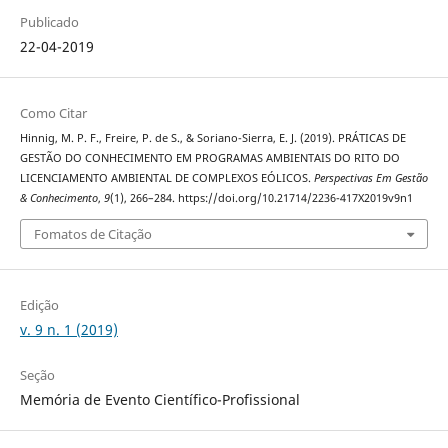
Publicado
22-04-2019
Como Citar
Hinnig, M. P. F., Freire, P. de S., & Soriano-Sierra, E. J. (2019). PRÁTICAS DE
GESTÃO DO CONHECIMENTO EM PROGRAMAS AMBIENTAIS DO RITO DO
LICENCIAMENTO AMBIENTAL DE COMPLEXOS EÓLICOS.
Perspectivas Em Gestão
& Conhecimento
,
9
(1), 266–284. https://doi.org/10.21714/2236-417X2019v9n1
Fomatos de Citação
Edição
v. 9 n. 1 (2019)
Seção
Memória de Evento Científico-Profissional