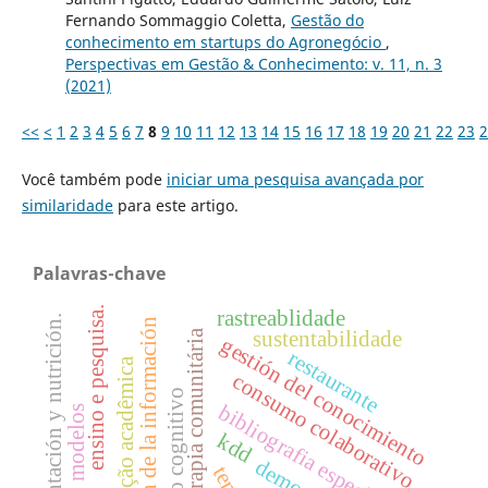
Fernando Sommaggio Coletta,
Gestão do
conhecimento em startups do Agronegócio
,
Perspectivas em Gestão & Conhecimento: v. 11, n. 3
(2021)
<<
<
1
2
3
4
5
6
7
8
9
10
11
12
13
14
15
16
17
18
19
20
21
22
23
2
Você também pode
iniciar uma pesquisa avançada por
similaridade
para este artigo.
Palavras-chave
ensino e pesquisa.
rastreablidade
alimentación y nutrición.
gestión de la información
sustentabilidade
terapia comunitária
gestión del conocimiento
restaurante
produção acadêmica
consumo colaborativo
processo cognitivo
bibliografia especializada
modelos
kdd