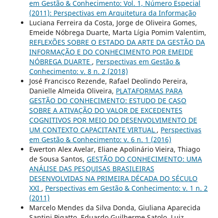
em Gestão & Conhecimento: Vol. 1, Número Especial
(2011): Perspectivas em Arquitetura da Informação
Luciana Ferreira da Costa, Jorge de Oliveira Gomes,
Emeide Nóbrega Duarte, Marta Lígia Pomim Valentim,
REFLEXÕES SOBRE O ESTADO DA ARTE DA GESTÃO DA
INFORMAÇÃO E DO CONHECIMENTO POR EMEIDE
NÓBREGA DUARTE
,
Perspectivas em Gestão &
Conhecimento: v. 8 n. 2 (2018)
José Francisco Rezende, Rafael Deolindo Pereira,
Danielle Almeida Oliveira,
PLATAFORMAS PARA
GESTÃO DO CONHECIMENTO: ESTUDO DE CASO
SOBRE A ATIVAÇÃO DO VALOR DE EXCEDENTES
COGNITIVOS POR MEIO DO DESENVOLVIMENTO DE
UM CONTEXTO CAPACITANTE VIRTUAL
,
Perspectivas
em Gestão & Conhecimento: v. 6 n. 1 (2016)
Ewerton Alex Avelar, Eliane Apolinário Vieira, Thiago
de Sousa Santos,
GESTÃO DO CONHECIMENTO: UMA
ANÁLISE DAS PESQUISAS BRASILEIRAS
DESENVOLVIDAS NA PRIMEIRA DÉCADA DO SÉCULO
XXI
,
Perspectivas em Gestão & Conhecimento: v. 1 n. 2
(2011)
Marcelo Mendes da Silva Donda, Giuliana Aparecida
Santini Pigatto, Eduardo Guilherme Satolo, Luiz