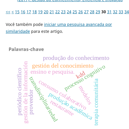
<<
<
15
16
17
18
19
20
21
22
23
24
25
26
27
28
29
30
31
32
33
34
Você também pode
iniciar uma pesquisa avançada por
similaridade
para este artigo.
Palavras-chave
produção do conhecimento
gestión de la información
gestión del conocimiento
processo cognitivo
periódico científico
ensino e pesquisa.
kdd
transdisciplinariedad
terapia comunitária
consumo colaborativo
modelos
proveedor
produção acadêmica
restaurante