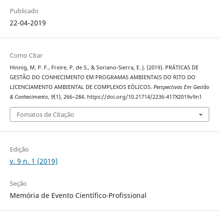
Publicado
22-04-2019
Como Citar
Hinnig, M. P. F., Freire, P. de S., & Soriano-Sierra, E. J. (2019). PRÁTICAS DE
GESTÃO DO CONHECIMENTO EM PROGRAMAS AMBIENTAIS DO RITO DO
LICENCIAMENTO AMBIENTAL DE COMPLEXOS EÓLICOS.
Perspectivas Em Gestão
& Conhecimento
,
9
(1), 266–284. https://doi.org/10.21714/2236-417X2019v9n1
Fomatos de Citação
Edição
v. 9 n. 1 (2019)
Seção
Memória de Evento Científico-Profissional