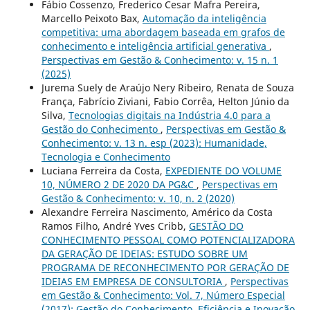
Fábio Cossenzo, Frederico Cesar Mafra Pereira,
Marcello Peixoto Bax,
Automação da inteligência
competitiva: uma abordagem baseada em grafos de
conhecimento e inteligência artificial generativa
,
Perspectivas em Gestão & Conhecimento: v. 15 n. 1
(2025)
Jurema Suely de Araújo Nery Ribeiro, Renata de Souza
França, Fabrício Ziviani, Fabio Corrêa, Helton Júnio da
Silva,
Tecnologias digitais na Indústria 4.0 para a
Gestão do Conhecimento
,
Perspectivas em Gestão &
Conhecimento: v. 13 n. esp (2023): Humanidade,
Tecnologia e Conhecimento
Luciana Ferreira da Costa,
EXPEDIENTE DO VOLUME
10, NÚMERO 2 DE 2020 DA PG&C
,
Perspectivas em
Gestão & Conhecimento: v. 10, n. 2 (2020)
Alexandre Ferreira Nascimento, Américo da Costa
Ramos Filho, André Yves Cribb,
GESTÃO DO
CONHECIMENTO PESSOAL COMO POTENCIALIZADORA
DA GERAÇÃO DE IDEIAS: ESTUDO SOBRE UM
PROGRAMA DE RECONHECIMENTO POR GERAÇÃO DE
IDEIAS EM EMPRESA DE CONSULTORIA
,
Perspectivas
em Gestão & Conhecimento: Vol. 7, Número Especial
(2017): Gestão do Conhecimento, Eficiência e Inovação