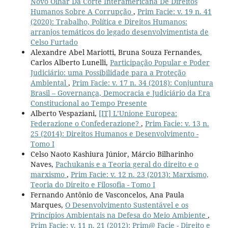
Novo Olhar Da Corte Interamericana De Direitos
Humanos Sobre A Corrupção
,
Prim Facie: v. 19 n. 41
(2020): Trabalho, Política e Direitos Humanos:
arranjos temáticos do legado desenvolvimentista de
Celso Furtado
Alexandre Abel Mariotti, Bruna Souza Fernandes,
Carlos Alberto Lunelli,
Participação Popular e Poder
Judiciário: uma Possibilidade para a Proteção
Ambiental
,
Prim Facie: v. 17 n. 34 (2018): Conjuntura
Brasil – Governança, Democracia e Judiciário da Era
Constitucional ao Tempo Presente
Alberto Vespaziani,
[IT] L’Unione Europea:
Federazione o Confederazione?
,
Prim Facie: v. 13 n.
25 (2014): Direitos Humanos e Desenvolvimento -
Tomo I
Celso Naoto Kashiura Júnior, Márcio Bilharinho
Naves,
Pachukanis e a Teoria geral do direito e o
marxismo
,
Prim Facie: v. 12 n. 23 (2013): Marxismo,
Teoria do Direito e Filosofia - Tomo I
Fernando Antônio de Vasconcelos, Ana Paula
Marques,
O Desenvolvimento Sustentável e os
Princípios Ambientais na Defesa do Meio Ambiente
,
Prim Facie: v. 11 n. 21 (2012): Prim@ Facie - Direito e