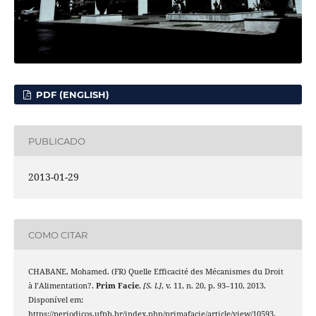
PDF (ENGLISH)
PUBLICADO
2013-01-29
COMO CITAR
CHABANE, Mohamed. (FR) Quelle Efficacité des Mécanismes du Droit
à l’Alimentation?.
Prim Facie
,
[S. l.]
, v. 11, n. 20, p. 93–110, 2013.
Disponível em:
https://periodicos.ufpb.br/index.php/primafacie/article/view/10593.