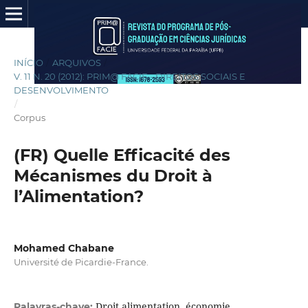
INÍCIO
/
ARQUIVOS
/
V. 11 N. 20 (2012): PRIM@ FACIE - DIREITOS SOCIAIS E
DESENVOLVIMENTO
/
Corpus
(FR) Quelle Efficacité des
Mécanismes du Droit à
l’Alimentation?
Mohamed Chabane
Université de Picardie-France.
Droit alimentation, économie
Palavras-chave: