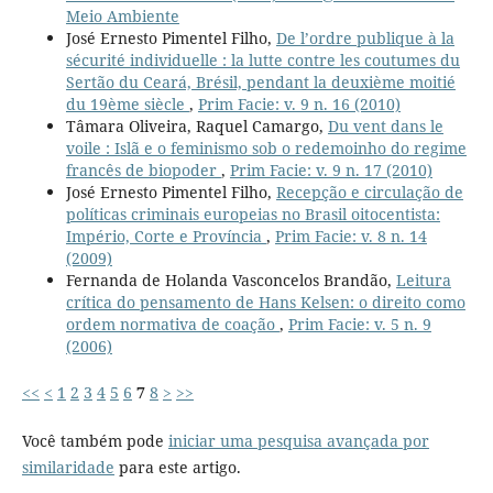
Meio Ambiente
José Ernesto Pimentel Filho,
De l’ordre publique à la
sécurité individuelle : la lutte contre les coutumes du
Sertão du Ceará, Brésil, pendant la deuxième moitié
du 19ème siècle
,
Prim Facie: v. 9 n. 16 (2010)
Tâmara Oliveira, Raquel Camargo,
Du vent dans le
voile : Islã e o feminismo sob o redemoinho do regime
francês de biopoder
,
Prim Facie: v. 9 n. 17 (2010)
José Ernesto Pimentel Filho,
Recepção e circulação de
políticas criminais europeias no Brasil oitocentista:
Império, Corte e Província
,
Prim Facie: v. 8 n. 14
(2009)
Fernanda de Holanda Vasconcelos Brandão,
Leitura
crítica do pensamento de Hans Kelsen: o direito como
ordem normativa de coação
,
Prim Facie: v. 5 n. 9
(2006)
<<
<
1
2
3
4
5
6
7
8
>
>>
Você também pode
iniciar uma pesquisa avançada por
similaridade
para este artigo.