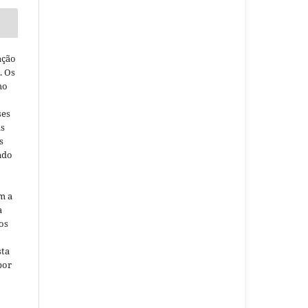
ação
. Os
ho
ses
as
s
ndo
m a
a
os
sta
por