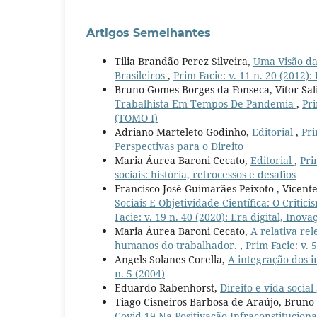
Artigos Semelhantes
Tilia Brandão Perez Silveira,
Uma Visão da
Brasileiros
,
Prim Facie: v. 11 n. 20 (2012)
Bruno Gomes Borges da Fonseca, Vitor Sal
Trabalhista Em Tempos De Pandemia
,
Pri
(TOMO I)
Adriano Marteleto Godinho,
Editorial
,
Pri
Perspectivas para o Direito
Maria Áurea Baroni Cecato,
Editorial
,
Pri
sociais: história, retrocessos e desafios
Francisco José Guimarães Peixoto , Vicent
Sociais E Objetividade Científica: O Cri
Facie: v. 19 n. 40 (2020): Era digital, Ino
Maria Áurea Baroni Cecato,
A relativa re
humanos do trabalhador.
,
Prim Facie: v. 5
Angels Solanes Corella,
A integração dos 
n. 5 (2004)
Eduardo Rabenhorst,
Direito e vida social
Tiago Cisneiros Barbosa de Araújo, Bruno
Covid-19 Na Positivação Infraconstitucion