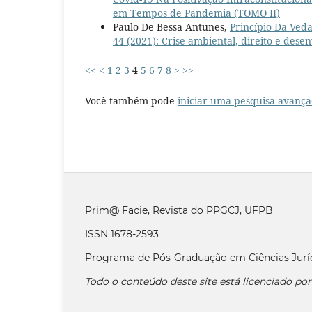
em Tempos de Pandemia (TOMO II)
Paulo De Bessa Antunes,
Princípio Da Ved
44 (2021): Crise ambiental, direito e dese
<<
<
1
2
3
4
5
6
7
8
>
>>
Você também pode
iniciar uma pesquisa avança
Prim@ Facie, Revista do PPGCJ, UFPB
ISSN 1678-2593
Programa de Pós-Graduação em Ciências Jurí
Todo o conteúdo deste site está licenciado po