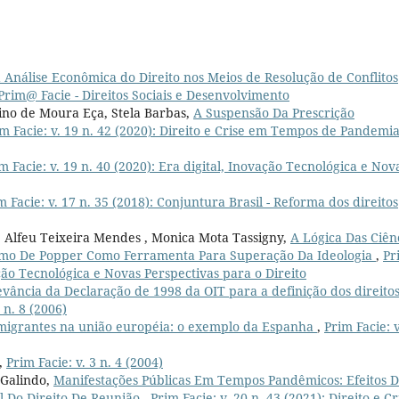
 Análise Econômica do Direito nos Meios de Resolução de Conflitos
: Prim@ Facie - Direitos Sociais e Desenvolvimento
ino de Moura Eça, Stela Barbas,
A Suspensão Da Prescrição
m Facie: v. 19 n. 42 (2020): Direito e Crise em Tempos de Pandemi
m Facie: v. 19 n. 40 (2020): Era digital, Inovação Tecnológica e Nov
m Facie: v. 17 n. 35 (2018): Conjuntura Brasil - Reforma dos direitos
e Alfeu Teixeira Mendes , Monica Mota Tassigny,
A Lógica Das Ciên
ticismo De Popper Como Ferramenta Para Superação Da Ideologia
,
Pr
vação Tecnológica e Novas Perspectivas para o Direito
levância da Declaração de 1998 da OIT para a definição dos direito
 n. 8 (2006)
imigrantes na união européia: o exemplo da Espanha
,
Prim Facie: v
,
Prim Facie: v. 3 n. 4 (2004)
 Galindo,
Manifestações Públicas Em Tempos Pandêmicos: Efeitos 
al Do Direito De Reunião
,
Prim Facie: v. 20 n. 43 (2021): Direito e Cr