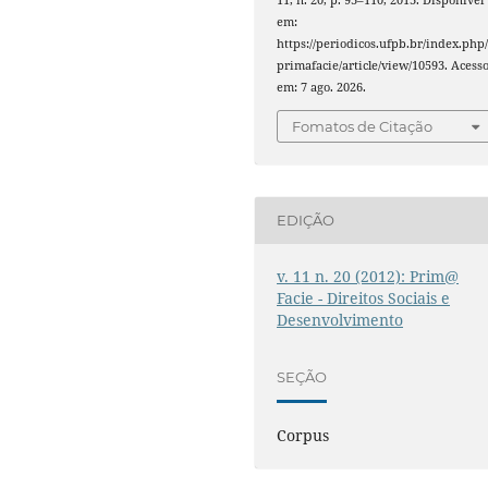
11, n. 20, p. 93–110, 2013. Disponível
em:
https://periodicos.ufpb.br/index.php
primafacie/article/view/10593. Acess
em: 7 ago. 2026.
Fomatos de Citação
EDIÇÃO
v. 11 n. 20 (2012): Prim@
Facie - Direitos Sociais e
Desenvolvimento
SEÇÃO
Corpus