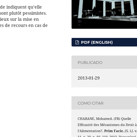
nde indiquent qu’elle
ont plutôt pessimistes.
lieux sur la mise en
es de recours en cas de
PDF (ENGLISH)
PUBLICADO
2013-01-29
COMO CITAR
CHABANE, Mohamed. (FR) Quelle
Efficacité des Mécanismes du Droit à
l’Alimentation?.
Prim Facie
,
[S. l.]
, v