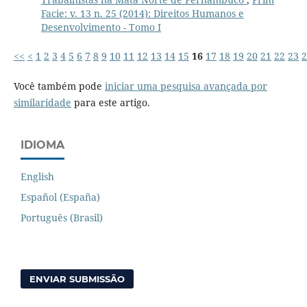
Facie: v. 13 n. 25 (2014): Direitos Humanos e
Desenvolvimento - Tomo I
<<
<
1
2
3
4
5
6
7
8
9
10
11
12
13
14
15
16
17
18
19
20
21
22
23
2
Você também pode
iniciar uma pesquisa avançada por
similaridade
para este artigo.
IDIOMA
English
Español (España)
Português (Brasil)
ENVIAR SUBMISSÃO