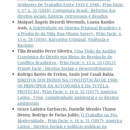
Acidentes De Trabalho Entre 1919 E 1940
,
Prim Facie:
v. 17 n. 35 (2018): Conjuntura Brasil - Reforma dos
direitos sociais: história, retrocessos e desafios
Maiquel Ângelo Dezordi Wermuth, Luana Rambo
Assis,
A Seletividade no Sistema Prisional Brasileiro e
a Produção da Vida Nua (Homo Sacer)
,
Prim Facie: v.
15 n. 28 (2016): Narrativa Criminal, Violência e
Racismo
Tilia Brandão Perez Silveira,
Uma Visão da Análise
Econômica do Direito nos Meios de Resolução de
Conflitos Brasileiros
,
Prim Facie: v. 11 n. 20 (2012):
Prim@ Facie - Direitos Sociais e Desenvolvimento
Rodrigo Bastos de Freitas, Saulo José Casali Bahia,
DIREITOS DOS ÍNDIOS NA CONSTITUIÇÃO DE 1988:
OS PRINCÍPIOS DA AUTONOMIA E DA TUTELA-
PROTEÇÃO
,
Prim Facie: v. 16 n. 32 (2017): América
Latina - Crise, complexidade ambiental e os direitos
ambientais
Grace Ladeira Garbaccio, Danielle Mendes Thame
Denny, Rodrigo de Farias Julião,
O Trabalho na Pós-
Modernidade
,
Prim Facie: v. 16 n. 31 (2017): América
Latina - Direitos Sociais e políticas públicas no