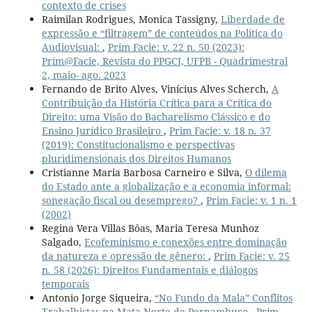
contexto de crises
Raimilan Rodrigues, Monica Tassigny,
Liberdade de
expressão e “filtragem” de conteúdos na Política do
Audiovisual:
,
Prim Facie: v. 22 n. 50 (2023):
Prim@Facie, Revista do PPGCJ, UFPB - Quadrimestral
2, maio- ago. 2023
Fernando de Brito Alves, Vinícius Alves Scherch,
A
Contribuição da História Crítica para a Crítica do
Direito: uma Visão do Bacharelismo Clássico e do
Ensino Jurídico Brasileiro
,
Prim Facie: v. 18 n. 37
(2019): Constitucionalismo e perspectivas
pluridimensionais dos Direitos Humanos
Cristianne Maria Barbosa Carneiro e Silva,
O dilema
do Estado ante a globalização e a economia informal:
sonegação fiscal ou desemprego?
,
Prim Facie: v. 1 n. 1
(2002)
Regina Vera Villas Bôas, Maria Teresa Munhoz
Salgado,
Ecofeminismo e conexões entre dominação
da natureza e opressão de gênero:
,
Prim Facie: v. 25
n. 58 (2026): Direitos Fundamentais e diálogos
temporais
Antonio Jorge Siqueira,
“No Fundo da Mala” Conflitos
Trabalhistas na Mata Norte de Pernambuco
,
Prim