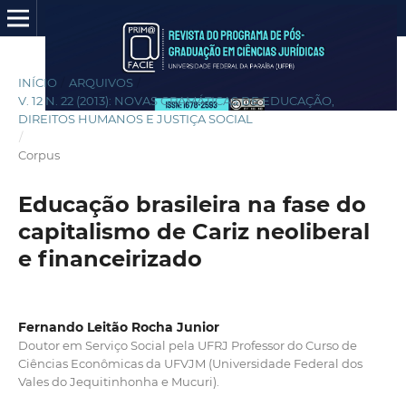
INÍCIO
/
ARQUIVOS
/
V. 12 N. 22 (2013): NOVAS GRAMÁTICAS DE EDUCAÇÃO,
DIREITOS HUMANOS E JUSTIÇA SOCIAL
/
Corpus
Educação brasileira na fase do
capitalismo de Cariz neoliberal
e financeirizado
Fernando Leitão Rocha Junior
Doutor em Serviço Social pela UFRJ Professor do Curso de
Ciências Econômicas da UFVJM (Universidade Federal dos
Vales do Jequitinhonha e Mucuri).