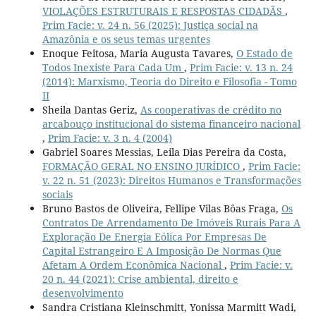
VIOLAÇÕES ESTRUTURAIS E RESPOSTAS CIDADÃS
,
Prim Facie: v. 24 n. 56 (2025): Justiça social na
Amazônia e os seus temas urgentes
Enoque Feitosa, Maria Augusta Tavares,
O Estado de
Todos Inexiste Para Cada Um
,
Prim Facie: v. 13 n. 24
(2014): Marxismo, Teoria do Direito e Filosofia - Tomo
II
Sheila Dantas Geriz,
As cooperativas de crédito no
arcabouço institucional do sistema financeiro nacional
,
Prim Facie: v. 3 n. 4 (2004)
Gabriel Soares Messias, Leila Dias Pereira da Costa,
FORMAÇÃO GERAL NO ENSINO JURÍDICO
,
Prim Facie:
v. 22 n. 51 (2023): Direitos Humanos e Transformações
sociais
Bruno Bastos de Oliveira, Fellipe Vilas Bôas Fraga,
Os
Contratos De Arrendamento De Imóveis Rurais Para A
Exploração De Energia Eólica Por Empresas De
Capital Estrangeiro E A Imposição De Normas Que
Afetam A Ordem Econômica Nacional
,
Prim Facie: v.
20 n. 44 (2021): Crise ambiental, direito e
desenvolvimento
Sandra Cristiana Kleinschmitt, Yonissa Marmitt Wadi,