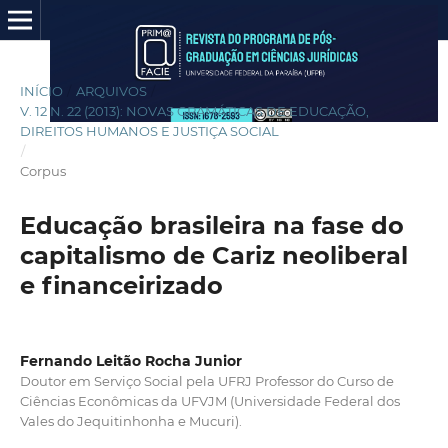
INÍCIO
/
ARQUIVOS
/
V. 12 N. 22 (2013): NOVAS GRAMÁTICAS DE EDUCAÇÃO,
DIREITOS HUMANOS E JUSTIÇA SOCIAL
/
Corpus
Educação brasileira na fase do
capitalismo de Cariz neoliberal
e financeirizado
Fernando Leitão Rocha Junior
Doutor em Serviço Social pela UFRJ Professor do Curso de
Ciências Econômicas da UFVJM (Universidade Federal dos
Vales do Jequitinhonha e Mucuri).