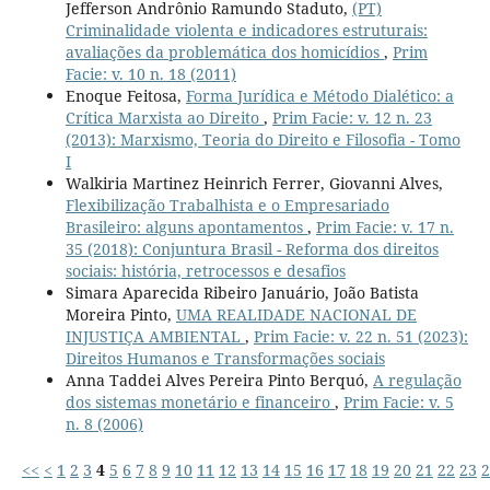
Jefferson Andrônio Ramundo Staduto,
(PT)
Criminalidade violenta e indicadores estruturais:
avaliações da problemática dos homicídios
,
Prim
Facie: v. 10 n. 18 (2011)
Enoque Feitosa,
Forma Jurídica e Método Dialético: a
Crítica Marxista ao Direito
,
Prim Facie: v. 12 n. 23
(2013): Marxismo, Teoria do Direito e Filosofia - Tomo
I
Walkiria Martinez Heinrich Ferrer, Giovanni Alves,
Flexibilização Trabalhista e o Empresariado
Brasileiro: alguns apontamentos
,
Prim Facie: v. 17 n.
35 (2018): Conjuntura Brasil - Reforma dos direitos
sociais: história, retrocessos e desafios
Simara Aparecida Ribeiro Januário, João Batista
Moreira Pinto,
UMA REALIDADE NACIONAL DE
INJUSTIÇA AMBIENTAL
,
Prim Facie: v. 22 n. 51 (2023):
Direitos Humanos e Transformações sociais
Anna Taddei Alves Pereira Pinto Berquó,
A regulação
dos sistemas monetário e financeiro
,
Prim Facie: v. 5
n. 8 (2006)
<<
<
1
2
3
4
5
6
7
8
9
10
11
12
13
14
15
16
17
18
19
20
21
22
23
2