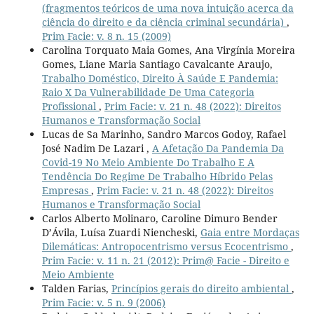
(fragmentos teóricos de uma nova intuição acerca da
ciência do direito e da ciência criminal secundária)
,
Prim Facie: v. 8 n. 15 (2009)
Carolina Torquato Maia Gomes, Ana Virgínia Moreira
Gomes, Liane Maria Santiago Cavalcante Araujo,
Trabalho Doméstico, Direito À Saúde E Pandemia:
Raio X Da Vulnerabilidade De Uma Categoria
Profissional
,
Prim Facie: v. 21 n. 48 (2022): Direitos
Humanos e Transformação Social
Lucas de Sa Marinho, Sandro Marcos Godoy, Rafael
José Nadim De Lazari ,
A Afetação Da Pandemia Da
Covid-19 No Meio Ambiente Do Trabalho E A
Tendência Do Regime De Trabalho Híbrido Pelas
Empresas
,
Prim Facie: v. 21 n. 48 (2022): Direitos
Humanos e Transformação Social
Carlos Alberto Molinaro, Caroline Dimuro Bender
D’Ávila, Luísa Zuardi Niencheski,
Gaia entre Mordaças
Dilemáticas: Antropocentrismo versus Ecocentrismo
,
Prim Facie: v. 11 n. 21 (2012): Prim@ Facie - Direito e
Meio Ambiente
Talden Farias,
Princípios gerais do direito ambiental
,
Prim Facie: v. 5 n. 9 (2006)