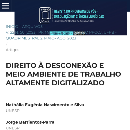
INÍCIO
/
ARQUIVOS
/
V. 22 N. 50 (2023): PRIM@FACIE, REVISTA DO PPGCJ, UFPB -
QUADRIMESTRAL 2, MAIO- AGO. 2023
/
Artigos
DIREITO À DESCONEXÃO E
MEIO AMBIENTE DE TRABALHO
ALTAMENTE DIGITALIZADO
Nathália Eugênia Nascimento e Silva
UNESP
Jorge Barrientos-Parra
UNESP