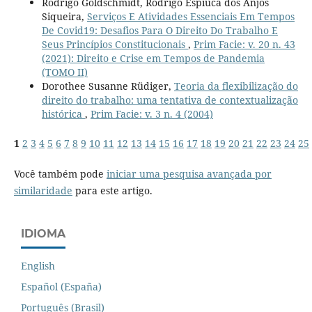
Rodrigo Goldschmidt, Rodrigo Espiúca dos Anjos
Siqueira,
Serviços E Atividades Essenciais Em Tempos
De Covid19: Desafios Para O Direito Do Trabalho E
Seus Princípios Constitucionais
,
Prim Facie: v. 20 n. 43
(2021): Direito e Crise em Tempos de Pandemia
(TOMO II)
Dorothee Susanne Rüdiger,
Teoria da flexibilização do
direito do trabalho: uma tentativa de contextualização
histórica
,
Prim Facie: v. 3 n. 4 (2004)
1
2
3
4
5
6
7
8
9
10
11
12
13
14
15
16
17
18
19
20
21
22
23
24
25
Você também pode
iniciar uma pesquisa avançada por
similaridade
para este artigo.
IDIOMA
English
Español (España)
Português (Brasil)