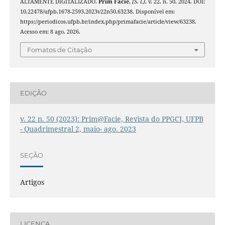
ALTAMENTE DIGITALIZADO.
Prim Facie
,
[S. l.]
, v. 22, n. 50, 2024. DOI:
10.22478/ufpb.1678-2593.2023v22n50.63238. Disponível em:
https://periodicos.ufpb.br/index.php/primafacie/article/view/63238.
Acesso em: 8 ago. 2026.
Fomatos de Citação
EDIÇÃO
v. 22 n. 50 (2023): Prim@Facie, Revista do PPGCJ, UFPB
- Quadrimestral 2, maio- ago. 2023
SEÇÃO
Artigos
LICENÇA