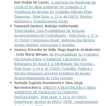
José Nadim De Lazari ,
A Afetação Da Pandemia Da
Covid-19 No Meio Ambiente Do Trabalho E A
Tendência Do Regime De Trabalho Híbrido Pelas
Empresas
,
Prim Facie: v. 21 n. 48 (2022): Direitos
Humanos e Transformação Social
Emanueli Dacheri, Rodrigo Goldschmidt,
Teletrabalho: Uma Possibilidade De Inclusão
Socioeconômica Do Trabalhador
,
Prim Facie: v. 17 n.
35 (2018): Conjuntura Brasil - Reforma dos direitos
sociais: história, retrocessos e desafios
Gustavo Noronha de Ávila, Hugo Rogério Grokskreutz
, Leda Maria Messias,
Da Personalidade Ao Trabalho:
Um Estudo Sobre O Ambiente Laborativo Dos
Refugiados No Brasil E A Efetividade Das Normas
,
Prim Facie: v. 19 n. 41 (2020): Trabalho, Política e
Direitos Humanos: arranjos temáticos do legado
desenvolvimentista de Celso Furtado
Nathália Eugênia Nascimento e Silva, Jorge
Barrientos-Parra,
DIREITO À DESCONEXÃO E MEIO
AMBIENTE DE TRABALHO ALTAMENTE
DIGITALIZADO
,
Prim Facie: v. 22 n. 50 (2023):
Prim@Facie, Revista do PPGCJ, UFPB - Quadrimestral