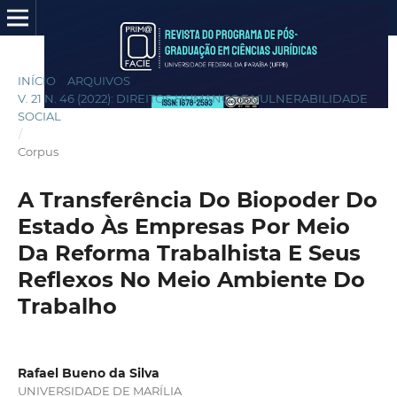
INÍCIO
/
ARQUIVOS
/
V. 21 N. 46 (2022): DIREITOS HUMANOS E VULNERABILIDADE
SOCIAL
/
Corpus
A Transferência Do Biopoder Do
Estado Às Empresas Por Meio
Da Reforma Trabalhista E Seus
Reflexos No Meio Ambiente Do
Trabalho
Rafael Bueno da Silva
UNIVERSIDADE DE MARÍLIA