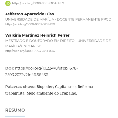
https://orcid.org/0000-0001-8054-3707
Jefferson Aparecido Dias
UNIVERSIDADE DE MARÍLIA - DOCENTE PERMANENTE PPGD
https://orcid.org/0000-0002-3101-1621
Walkiria Martinez Heinrich Ferrer
MESTRADO E DOUTORADO EM DIREITO - UNIVERSIDADE DE
MARÍLIA/UNIMAR-SP
http://orcid.org/0000-0003-2541-0252
DOI:
https://doi.org/10.22478/ufpb.1678-
2593.2022v21n46.56436
Biopoder; Capitalismo; Reforma
Palavras-chave:
trabalhista; Meio ambiente do Trabalho.
RESUMO