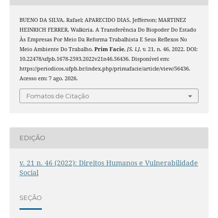
BUENO DA SILVA, Rafael; APARECIDO DIAS, Jefferson; MARTINEZ
HEINRICH FERRER, Walkiria. A Transferência Do Biopoder Do Estado
Às Empresas Por Meio Da Reforma Trabalhista E Seus Reflexos No
Meio Ambiente Do Trabalho.
Prim Facie
,
[S. l.]
, v. 21, n. 46, 2022. DOI:
10.22478/ufpb.1678-2593.2022v21n46.56436. Disponível em:
https://periodicos.ufpb.br/index.php/primafacie/article/view/56436.
Acesso em: 7 ago. 2026.
Fomatos de Citação
EDIÇÃO
v. 21 n. 46 (2022): Direitos Humanos e Vulnerabilidade
Social
SEÇÃO