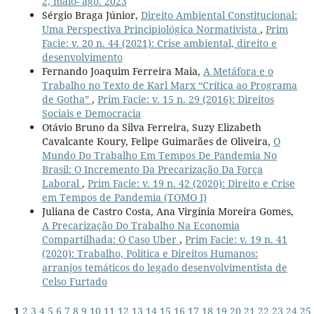
2, maio- ago. 2023
Sérgio Braga Júnior,
Direito Ambiental Constitucional:
Uma Perspectiva Principiológica Normativista
,
Prim
Facie: v. 20 n. 44 (2021): Crise ambiental, direito e
desenvolvimento
Fernando Joaquim Ferreira Maia,
A Metáfora e o
Trabalho no Texto de Karl Marx “Crítica ao Programa
de Gotha”
,
Prim Facie: v. 15 n. 29 (2016): Direitos
Sociais e Democracia
Otávio Bruno da Silva Ferreira, Suzy Elizabeth
Cavalcante Koury, Felipe Guimarães de Oliveira,
O
Mundo Do Trabalho Em Tempos De Pandemia No
Brasil: O Incremento Da Precarização Da Força
Laboral
,
Prim Facie: v. 19 n. 42 (2020): Direito e Crise
em Tempos de Pandemia (TOMO I)
Juliana de Castro Costa, Ana Virgínia Moreira Gomes,
A Precarização Do Trabalho Na Economia
Compartilhada: O Caso Uber
,
Prim Facie: v. 19 n. 41
(2020): Trabalho, Política e Direitos Humanos:
arranjos temáticos do legado desenvolvimentista de
Celso Furtado
1
2
3
4
5
6
7
8
9
10
11
12
13
14
15
16
17
18
19
20
21
22
23
24
25