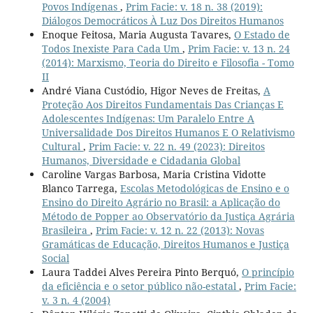
Povos Indígenas
,
Prim Facie: v. 18 n. 38 (2019):
Diálogos Democráticos À Luz Dos Direitos Humanos
Enoque Feitosa, Maria Augusta Tavares,
O Estado de
Todos Inexiste Para Cada Um
,
Prim Facie: v. 13 n. 24
(2014): Marxismo, Teoria do Direito e Filosofia - Tomo
II
André Viana Custódio, Higor Neves de Freitas,
A
Proteção Aos Direitos Fundamentais Das Crianças E
Adolescentes Indígenas: Um Paralelo Entre A
Universalidade Dos Direitos Humanos E O Relativismo
Cultural
,
Prim Facie: v. 22 n. 49 (2023): Direitos
Humanos, Diversidade e Cidadania Global
Caroline Vargas Barbosa, Maria Cristina Vidotte
Blanco Tarrega,
Escolas Metodológicas de Ensino e o
Ensino do Direito Agrário no Brasil: a Aplicação do
Método de Popper ao Observatório da Justiça Agrária
Brasileira
,
Prim Facie: v. 12 n. 22 (2013): Novas
Gramáticas de Educação, Direitos Humanos e Justiça
Social
Laura Taddei Alves Pereira Pinto Berquó,
O princípio
da eficiência e o setor público não-estatal
,
Prim Facie:
v. 3 n. 4 (2004)