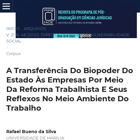
INÍCIO
/
ARQUIVOS
/
V. 21 N. 46 (2022): DIREITOS HUMANOS E VULNERABILIDADE
SOCIAL
/
Corpus
A Transferência Do Biopoder Do
Estado Às Empresas Por Meio
Da Reforma Trabalhista E Seus
Reflexos No Meio Ambiente Do
Trabalho
Rafael Bueno da Silva
UNIVERSIDADE DE MARÍLIA