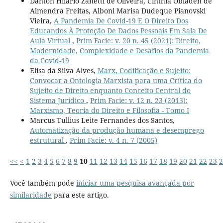
Dânton Hilário Zanetti de Oliveira, Cinthia Obladen de
Almendra Freitas, Alboni Marisa Dudeque Pianovski
Vieira,
A Pandemia De Covid-19 E O Direito Dos
Educandos À Proteção De Dados Pessoais Em Sala De
Aula Virtual
,
Prim Facie: v. 20 n. 45 (2021): Direito,
Modernidade, Complexidade e Desafios da Pandemia
da Covid-19
Elisa da Silva Alves,
Marx, Codificação e Sujeito:
Convocar a Ontologia Marxista para uma Crítica do
Sujeito de Direito enquanto Conceito Central do
Sistema Jurídico
,
Prim Facie: v. 12 n. 23 (2013):
Marxismo, Teoria do Direito e Filosofia - Tomo I
Marcus Tullius Leite Fernandes dos Santos,
Automatização da produção humana e desemprego
estrutural
,
Prim Facie: v. 4 n. 7 (2005)
<<
<
1
2
3
4
5
6
7
8
9
10
11
12
13
14
15
16
17
18
19
20
21
22
23
2
Você também pode
iniciar uma pesquisa avançada por
similaridade
para este artigo.