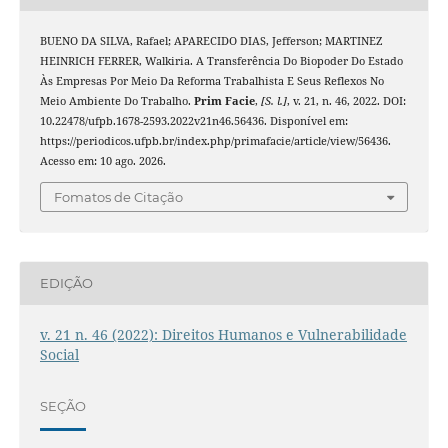
BUENO DA SILVA, Rafael; APARECIDO DIAS, Jefferson; MARTINEZ
HEINRICH FERRER, Walkiria. A Transferência Do Biopoder Do Estado
Às Empresas Por Meio Da Reforma Trabalhista E Seus Reflexos No
Meio Ambiente Do Trabalho.
Prim Facie
,
[S. l.]
, v. 21, n. 46, 2022. DOI:
10.22478/ufpb.1678-2593.2022v21n46.56436. Disponível em:
https://periodicos.ufpb.br/index.php/primafacie/article/view/56436.
Acesso em: 10 ago. 2026.
Fomatos de Citação
EDIÇÃO
v. 21 n. 46 (2022): Direitos Humanos e Vulnerabilidade
Social
SEÇÃO