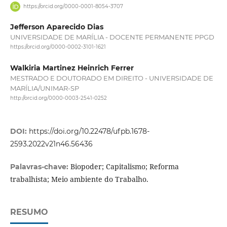
https://orcid.org/0000-0001-8054-3707
Jefferson Aparecido Dias
UNIVERSIDADE DE MARÍLIA - DOCENTE PERMANENTE PPGD
https://orcid.org/0000-0002-3101-1621
Walkiria Martinez Heinrich Ferrer
MESTRADO E DOUTORADO EM DIREITO - UNIVERSIDADE DE
MARÍLIA/UNIMAR-SP
http://orcid.org/0000-0003-2541-0252
DOI:
https://doi.org/10.22478/ufpb.1678-
2593.2022v21n46.56436
Biopoder; Capitalismo; Reforma
Palavras-chave:
trabalhista; Meio ambiente do Trabalho.
RESUMO