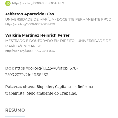
https://orcid.org/0000-0001-8054-3707
Jefferson Aparecido Dias
UNIVERSIDADE DE MARÍLIA - DOCENTE PERMANENTE PPGD
https://orcid.org/0000-0002-3101-1621
Walkiria Martinez Heinrich Ferrer
MESTRADO E DOUTORADO EM DIREITO - UNIVERSIDADE DE
MARÍLIA/UNIMAR-SP
http://orcid.org/0000-0003-2541-0252
DOI:
https://doi.org/10.22478/ufpb.1678-
2593.2022v21n46.56436
Biopoder; Capitalismo; Reforma
Palavras-chave:
trabalhista; Meio ambiente do Trabalho.
RESUMO