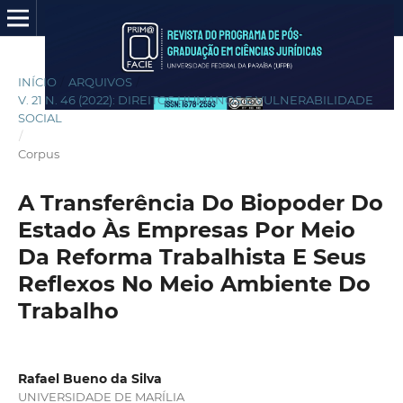
INÍCIO
/
ARQUIVOS
/
V. 21 N. 46 (2022): DIREITOS HUMANOS E VULNERABILIDADE
SOCIAL
/
Corpus
A Transferência Do Biopoder Do
Estado Às Empresas Por Meio
Da Reforma Trabalhista E Seus
Reflexos No Meio Ambiente Do
Trabalho
Rafael Bueno da Silva
UNIVERSIDADE DE MARÍLIA