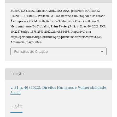
BUENO DA SILVA, Rafael; APARECIDO DIAS, Jefferson; MARTINEZ
HEINRICH FERRER, Walkiria. A Transferência Do Biopoder Do Estado
Às Empresas Por Meio Da Reforma Trabalhista E Seus Reflexos No
Meio Ambiente Do Trabalho.
Prim Facie
,
[S. l.]
, v. 21, n. 46, 2022. DOI:
10.22478/ufpb.1678-2593.2022v21n46.56436. Disponível em:
https://periodicos.ufpb.br/index.php/primafacie/article/view/56436.
Acesso em: 7 ago. 2026.
Fomatos de Citação
EDIÇÃO
v. 21 n. 46 (2022): Direitos Humanos e Vulnerabilidade
Social
SEÇÃO