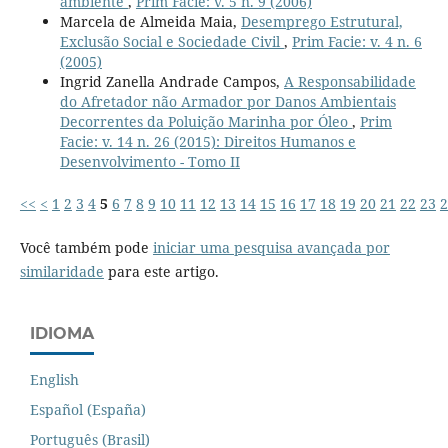
ambiente
,
Prim Facie: v. 5 n. 9 (2006)
Marcela de Almeida Maia,
Desemprego Estrutural,
Exclusão Social e Sociedade Civil
,
Prim Facie: v. 4 n. 6
(2005)
Ingrid Zanella Andrade Campos,
A Responsabilidade
do Afretador não Armador por Danos Ambientais
Decorrentes da Poluição Marinha por Óleo
,
Prim
Facie: v. 14 n. 26 (2015): Direitos Humanos e
Desenvolvimento - Tomo II
<<
<
1
2
3
4
5
6
7
8
9
10
11
12
13
14
15
16
17
18
19
20
21
22
23
2
Você também pode
iniciar uma pesquisa avançada por
similaridade
para este artigo.
IDIOMA
English
Español (España)
Português (Brasil)