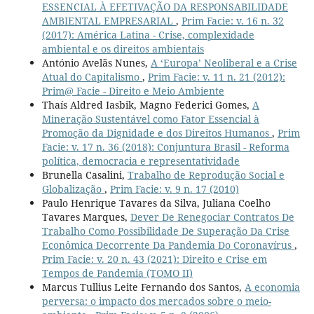
ESSENCIAL À EFETIVAÇÃO DA RESPONSABILIDADE
AMBIENTAL EMPRESARIAL
,
Prim Facie: v. 16 n. 32
(2017): América Latina - Crise, complexidade
ambiental e os direitos ambientais
António Avelãs Nunes,
A ‘Europa’ Neoliberal e a Crise
Atual do Capitalismo
,
Prim Facie: v. 11 n. 21 (2012):
Prim@ Facie - Direito e Meio Ambiente
Thaís Aldred Iasbik, Magno Federici Gomes,
A
Mineração Sustentável como Fator Essencial à
Promoção da Dignidade e dos Direitos Humanos
,
Prim
Facie: v. 17 n. 36 (2018): Conjuntura Brasil - Reforma
política, democracia e representatividade
Brunella Casalini,
Trabalho de Reprodução Social e
Globalização
,
Prim Facie: v. 9 n. 17 (2010)
Paulo Henrique Tavares da Silva, Juliana Coelho
Tavares Marques,
Dever De Renegociar Contratos De
Trabalho Como Possibilidade De Superação Da Crise
Econômica Decorrente Da Pandemia Do Coronavírus
,
Prim Facie: v. 20 n. 43 (2021): Direito e Crise em
Tempos de Pandemia (TOMO II)
Marcus Tullius Leite Fernando dos Santos,
A economia
perversa: o impacto dos mercados sobre o meio-