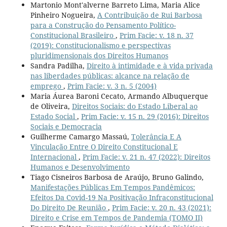
Martonio Mont'alverne Barreto Lima, Maria Alice
Pinheiro Nogueira,
A Contribuição de Rui Barbosa
para a Construção do Pensamento Político-
Constitucional Brasileiro
,
Prim Facie: v. 18 n. 37
(2019): Constitucionalismo e perspectivas
pluridimensionais dos Direitos Humanos
Sandra Padilha,
Direito à intimidade e à vida privada
nas liberdades públicas: alcance na relação de
emprego
,
Prim Facie: v. 3 n. 5 (2004)
Maria Áurea Baroni Cecato, Armando Albuquerque
de Oliveira,
Direitos Sociais: do Estado Liberal ao
Estado Social
,
Prim Facie: v. 15 n. 29 (2016): Direitos
Sociais e Democracia
Guilherme Camargo Massaú,
Tolerância E A
Vinculação Entre O Direito Constitucional E
Internacional
,
Prim Facie: v. 21 n. 47 (2022): Direitos
Humanos e Desenvolvimento
Tiago Cisneiros Barbosa de Araújo, Bruno Galindo,
Manifestações Públicas Em Tempos Pandêmicos:
Efeitos Da Covid-19 Na Positivação Infraconstitucional
Do Direito De Reunião
,
Prim Facie: v. 20 n. 43 (2021):
Direito e Crise em Tempos de Pandemia (TOMO II)