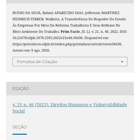
BUENO DA SILVA, Rafael; APARECIDO DIAS, Jefferson; MARTINEZ
HEINRICH FERRER, Walkiria. A Transferência Do Biopoder Do Estado
Às Empresas Por Meio Da Reforma Trabalhista E Seus Reflexos No
Meio Ambiente Do Trabalho.
Prim Facie
,
[S. l.]
, v. 21, n. 46, 2022. DOI:
10.22478/ufpb.1678-2593.2022v21n46.56436. Disponível em:
https://periodicos.ufpb.br/index.php/primafacie/article/view/56436.
Acesso em: 9 ago. 2026.
Fomatos de Citação
EDIÇÃO
v. 21 n. 46 (2022): Direitos Humanos e Vulnerabilidade
Social
SEÇÃO