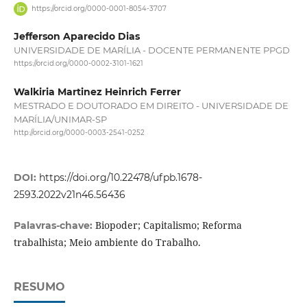
https://orcid.org/0000-0001-8054-3707
Jefferson Aparecido Dias
UNIVERSIDADE DE MARÍLIA - DOCENTE PERMANENTE PPGD
https://orcid.org/0000-0002-3101-1621
Walkiria Martinez Heinrich Ferrer
MESTRADO E DOUTORADO EM DIREITO - UNIVERSIDADE DE
MARÍLIA/UNIMAR-SP
http://orcid.org/0000-0003-2541-0252
DOI:
https://doi.org/10.22478/ufpb.1678-
2593.2022v21n46.56436
Biopoder; Capitalismo; Reforma
Palavras-chave:
trabalhista; Meio ambiente do Trabalho.
RESUMO