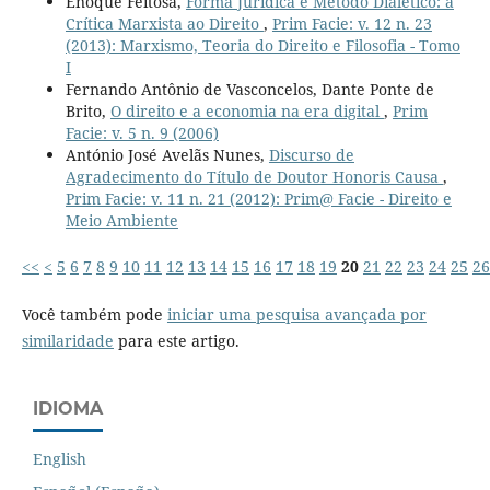
Enoque Feitosa,
Forma Jurídica e Método Dialético: a
Crítica Marxista ao Direito
,
Prim Facie: v. 12 n. 23
(2013): Marxismo, Teoria do Direito e Filosofia - Tomo
I
Fernando Antônio de Vasconcelos, Dante Ponte de
Brito,
O direito e a economia na era digital
,
Prim
Facie: v. 5 n. 9 (2006)
António José Avelãs Nunes,
Discurso de
Agradecimento do Título de Doutor Honoris Causa
,
Prim Facie: v. 11 n. 21 (2012): Prim@ Facie - Direito e
Meio Ambiente
<<
<
5
6
7
8
9
10
11
12
13
14
15
16
17
18
19
20
21
22
23
24
25
26
Você também pode
iniciar uma pesquisa avançada por
similaridade
para este artigo.
IDIOMA
English