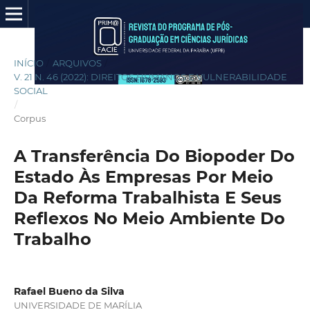
INÍCIO
/
ARQUIVOS
/
V. 21 N. 46 (2022): DIREITOS HUMANOS E VULNERABILIDADE
SOCIAL
/
Corpus
A Transferência Do Biopoder Do
Estado Às Empresas Por Meio
Da Reforma Trabalhista E Seus
Reflexos No Meio Ambiente Do
Trabalho
Rafael Bueno da Silva
UNIVERSIDADE DE MARÍLIA