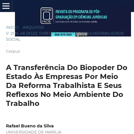
INÍCIO
/
ARQUIVOS
/
V. 21 N. 46 (2022): DIREITOS HUMANOS E VULNERABILIDADE
SOCIAL
/
Corpus
A Transferência Do Biopoder Do
Estado Às Empresas Por Meio
Da Reforma Trabalhista E Seus
Reflexos No Meio Ambiente Do
Trabalho
Rafael Bueno da Silva
UNIVERSIDADE DE MARÍLIA