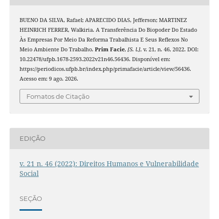
BUENO DA SILVA, Rafael; APARECIDO DIAS, Jefferson; MARTINEZ
HEINRICH FERRER, Walkiria. A Transferência Do Biopoder Do Estado
Às Empresas Por Meio Da Reforma Trabalhista E Seus Reflexos No
Meio Ambiente Do Trabalho.
Prim Facie
,
[S. l.]
, v. 21, n. 46, 2022. DOI:
10.22478/ufpb.1678-2593.2022v21n46.56436. Disponível em:
https://periodicos.ufpb.br/index.php/primafacie/article/view/56436.
Acesso em: 9 ago. 2026.
Fomatos de Citação
EDIÇÃO
v. 21 n. 46 (2022): Direitos Humanos e Vulnerabilidade
Social
SEÇÃO