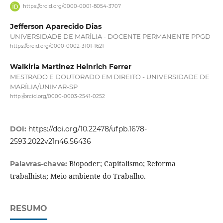
https://orcid.org/0000-0001-8054-3707
Jefferson Aparecido Dias
UNIVERSIDADE DE MARÍLIA - DOCENTE PERMANENTE PPGD
https://orcid.org/0000-0002-3101-1621
Walkiria Martinez Heinrich Ferrer
MESTRADO E DOUTORADO EM DIREITO - UNIVERSIDADE DE
MARÍLIA/UNIMAR-SP
http://orcid.org/0000-0003-2541-0252
DOI:
https://doi.org/10.22478/ufpb.1678-
2593.2022v21n46.56436
Biopoder; Capitalismo; Reforma
Palavras-chave:
trabalhista; Meio ambiente do Trabalho.
RESUMO