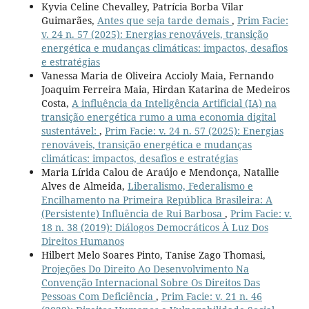
Kyvia Celine Chevalley, Patrícia Borba Vilar
Guimarães,
Antes que seja tarde demais
,
Prim Facie:
v. 24 n. 57 (2025): Energias renováveis, transição
energética e mudanças climáticas: impactos, desafios
e estratégias
Vanessa Maria de Oliveira Accioly Maia, Fernando
Joaquim Ferreira Maia, Hirdan Katarina de Medeiros
Costa,
A influência da Inteligência Artificial (IA) na
transição energética rumo a uma economia digital
sustentável:
,
Prim Facie: v. 24 n. 57 (2025): Energias
renováveis, transição energética e mudanças
climáticas: impactos, desafios e estratégias
Maria Lírida Calou de Araújo e Mendonça, Natallie
Alves de Almeida,
Liberalismo, Federalismo e
Encilhamento na Primeira República Brasileira: A
(Persistente) Influência de Rui Barbosa
,
Prim Facie: v.
18 n. 38 (2019): Diálogos Democráticos À Luz Dos
Direitos Humanos
Hilbert Melo Soares Pinto, Tanise Zago Thomasi,
Projeções Do Direito Ao Desenvolvimento Na
Convenção Internacional Sobre Os Direitos Das
Pessoas Com Deficiência
,
Prim Facie: v. 21 n. 46