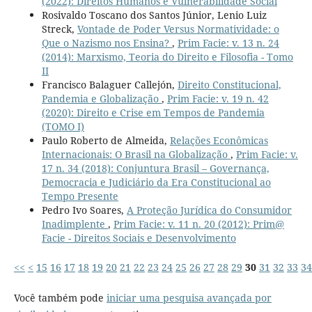
(2022): Direitos Humanos e Vulnerabilidade Social
Rosivaldo Toscano dos Santos Júnior, Lenio Luiz
Streck,
Vontade de Poder Versus Normatividade: o
Que o Nazismo nos Ensina?
,
Prim Facie: v. 13 n. 24
(2014): Marxismo, Teoria do Direito e Filosofia - Tomo
II
Francisco Balaguer Callejón,
Direito Constitucional,
Pandemia e Globalização
,
Prim Facie: v. 19 n. 42
(2020): Direito e Crise em Tempos de Pandemia
(TOMO I)
Paulo Roberto de Almeida,
Relações Econômicas
Internacionais: O Brasil na Globalização
,
Prim Facie: v.
17 n. 34 (2018): Conjuntura Brasil – Governança,
Democracia e Judiciário da Era Constitucional ao
Tempo Presente
Pedro Ivo Soares,
A Proteção Jurídica do Consumidor
Inadimplente
,
Prim Facie: v. 11 n. 20 (2012): Prim@
Facie - Direitos Sociais e Desenvolvimento
<<
<
15
16
17
18
19
20
21
22
23
24
25
26
27
28
29
30
31
32
33
34
Você também pode
iniciar uma pesquisa avançada por