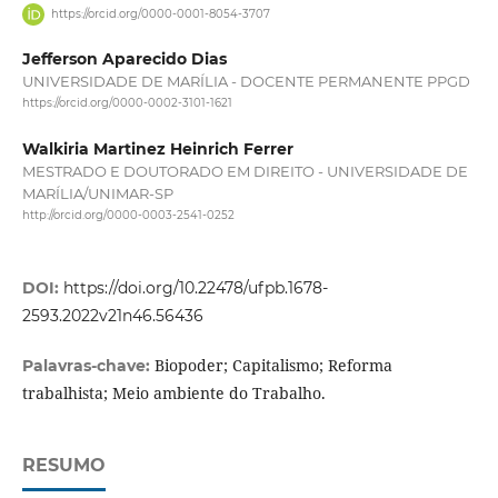
https://orcid.org/0000-0001-8054-3707
Jefferson Aparecido Dias
UNIVERSIDADE DE MARÍLIA - DOCENTE PERMANENTE PPGD
https://orcid.org/0000-0002-3101-1621
Walkiria Martinez Heinrich Ferrer
MESTRADO E DOUTORADO EM DIREITO - UNIVERSIDADE DE
MARÍLIA/UNIMAR-SP
http://orcid.org/0000-0003-2541-0252
DOI:
https://doi.org/10.22478/ufpb.1678-
2593.2022v21n46.56436
Biopoder; Capitalismo; Reforma
Palavras-chave:
trabalhista; Meio ambiente do Trabalho.
RESUMO