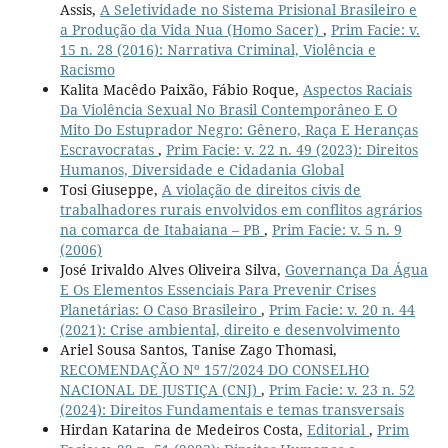
Assis,
A Seletividade no Sistema Prisional Brasileiro e
a Produção da Vida Nua (Homo Sacer)
,
Prim Facie: v.
15 n. 28 (2016): Narrativa Criminal, Violência e
Racismo
Kalita Macêdo Paixão, Fábio Roque,
Aspectos Raciais
Da Violência Sexual No Brasil Contemporâneo E O
Mito Do Estuprador Negro: Gênero, Raça E Heranças
Escravocratas
,
Prim Facie: v. 22 n. 49 (2023): Direitos
Humanos, Diversidade e Cidadania Global
Tosi Giuseppe,
A violação de direitos civis de
trabalhadores rurais envolvidos em conflitos agrários
na comarca de Itabaiana – PB
,
Prim Facie: v. 5 n. 9
(2006)
José Irivaldo Alves Oliveira Silva,
Governança Da Água
E Os Elementos Essenciais Para Prevenir Crises
Planetárias: O Caso Brasileiro
,
Prim Facie: v. 20 n. 44
(2021): Crise ambiental, direito e desenvolvimento
Ariel Sousa Santos, Tanise Zago Thomasi,
RECOMENDAÇÃO Nº 157/2024 DO CONSELHO
NACIONAL DE JUSTIÇA (CNJ)
,
Prim Facie: v. 23 n. 52
(2024): Direitos Fundamentais e temas transversais
Hirdan Katarina de Medeiros Costa,
Editorial
,
Prim