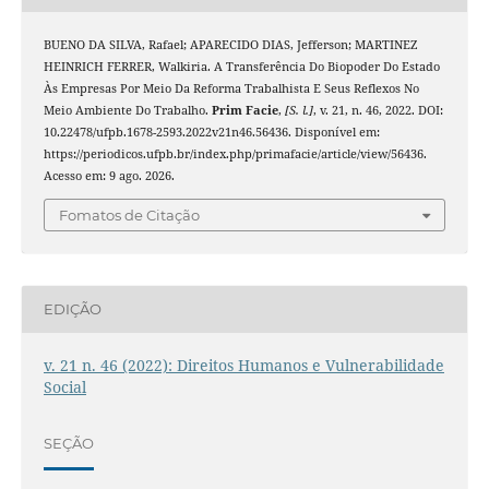
BUENO DA SILVA, Rafael; APARECIDO DIAS, Jefferson; MARTINEZ
HEINRICH FERRER, Walkiria. A Transferência Do Biopoder Do Estado
Às Empresas Por Meio Da Reforma Trabalhista E Seus Reflexos No
Meio Ambiente Do Trabalho.
Prim Facie
,
[S. l.]
, v. 21, n. 46, 2022. DOI:
10.22478/ufpb.1678-2593.2022v21n46.56436. Disponível em:
https://periodicos.ufpb.br/index.php/primafacie/article/view/56436.
Acesso em: 9 ago. 2026.
Fomatos de Citação
EDIÇÃO
v. 21 n. 46 (2022): Direitos Humanos e Vulnerabilidade
Social
SEÇÃO