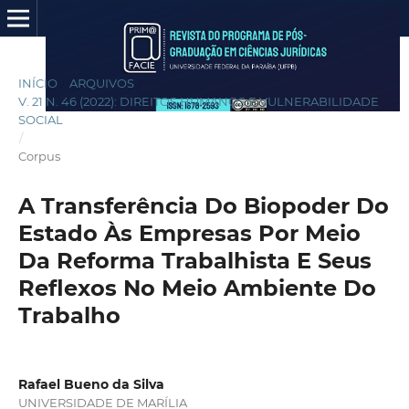
INÍCIO
/
ARQUIVOS
/
V. 21 N. 46 (2022): DIREITOS HUMANOS E VULNERABILIDADE
SOCIAL
/
Corpus
A Transferência Do Biopoder Do
Estado Às Empresas Por Meio
Da Reforma Trabalhista E Seus
Reflexos No Meio Ambiente Do
Trabalho
Rafael Bueno da Silva
UNIVERSIDADE DE MARÍLIA