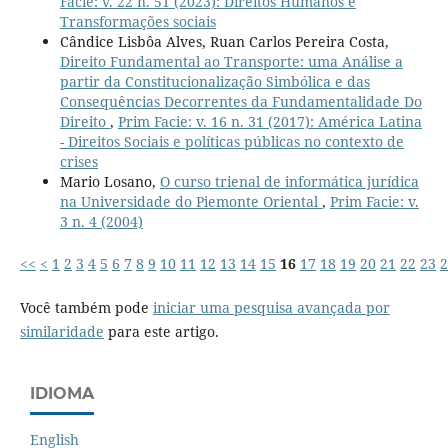
Facie: v. 22 n. 51 (2023): Direitos Humanos e
Transformações sociais
Cândice Lisbôa Alves, Ruan Carlos Pereira Costa,
Direito Fundamental ao Transporte: uma Análise a
partir da Constitucionalização Simbólica e das
Consequências Decorrentes da Fundamentalidade Do
Direito
,
Prim Facie: v. 16 n. 31 (2017): América Latina
- Direitos Sociais e políticas públicas no contexto de
crises
Mario Losano,
O curso trienal de informática jurídica
na Universidade do Piemonte Oriental
,
Prim Facie: v.
3 n. 4 (2004)
<<
<
1
2
3
4
5
6
7
8
9
10
11
12
13
14
15
16
17
18
19
20
21
22
23
2
Você também pode
iniciar uma pesquisa avançada por
similaridade
para este artigo.
IDIOMA
English