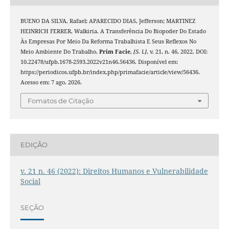
BUENO DA SILVA, Rafael; APARECIDO DIAS, Jefferson; MARTINEZ
HEINRICH FERRER, Walkiria. A Transferência Do Biopoder Do Estado
Às Empresas Por Meio Da Reforma Trabalhista E Seus Reflexos No
Meio Ambiente Do Trabalho.
Prim Facie
,
[S. l.]
, v. 21, n. 46, 2022. DOI:
10.22478/ufpb.1678-2593.2022v21n46.56436. Disponível em:
https://periodicos.ufpb.br/index.php/primafacie/article/view/56436.
Acesso em: 7 ago. 2026.
Fomatos de Citação
EDIÇÃO
v. 21 n. 46 (2022): Direitos Humanos e Vulnerabilidade
Social
SEÇÃO