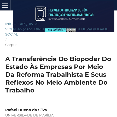
INÍCIO
/
ARQUIVOS
/
V. 21 N. 46 (2022): DIREITOS HUMANOS E VULNERABILIDADE
SOCIAL
/
Corpus
A Transferência Do Biopoder Do
Estado Às Empresas Por Meio
Da Reforma Trabalhista E Seus
Reflexos No Meio Ambiente Do
Trabalho
Rafael Bueno da Silva
UNIVERSIDADE DE MARÍLIA