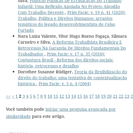
Silva,
Políticas Públicas De Erradicação Do Trabalho
Infantil: Uma Reflexão Apoiada No Projeto Algodão
Com Trabalho Decente
,
Prim Facie: v. 19 n. 41 (2020):
Trabalho, Política e Direitos Humanos: arranjos
temáticos do legado desenvolvimentista de Celso
Furtado
Nara Luiza Valente, Vitor Hugo Bueno Fogaça, Silmara
Carneiro e Silva,
A Reforma Trabalhista Brasileira E
Retrocessos Na Garantia De Direitos Fundamentais Do
Trabalhador
,
Prim Facie: v. 17 n. 35 (2018):
Conjuntura Brasil - Reforma dos direitos sociais:
história, retrocessos e desafios
Dorothee Susanne Rüdiger,
Teoria da flexibilização do
direito do trabalho: uma tentativa de contextualização
histórica
,
Prim Facie: v. 3 n. 4 (2004)
<<
<
1
2
3
4
5
6
7
8
9
10
11
12
13
14
15
16
17
18
19
20
21
22
23
2
Você também pode
iniciar uma pesquisa avançada por
similaridade
para este artigo.