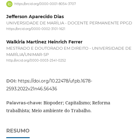
https://orcid.org/0000-0001-8054-3707
Jefferson Aparecido Dias
UNIVERSIDADE DE MARÍLIA - DOCENTE PERMANENTE PPGD
https://orcid.org/0000-0002-3101-1621
Walkiria Martinez Heinrich Ferrer
MESTRADO E DOUTORADO EM DIREITO - UNIVERSIDADE DE
MARÍLIA/UNIMAR-SP
http://orcid.org/0000-0003-2541-0252
DOI:
https://doi.org/10.22478/ufpb.1678-
2593.2022v21n46.56436
Biopoder; Capitalismo; Reforma
Palavras-chave:
trabalhista; Meio ambiente do Trabalho.
RESUMO