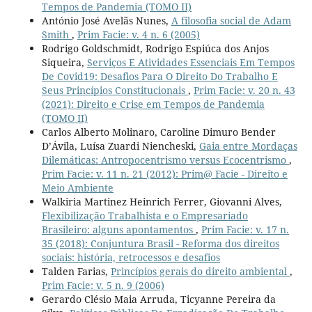
Tempos de Pandemia (TOMO II)
António José Avelãs Nunes,
A filosofia social de Adam
Smith
,
Prim Facie: v. 4 n. 6 (2005)
Rodrigo Goldschmidt, Rodrigo Espiúca dos Anjos
Siqueira,
Serviços E Atividades Essenciais Em Tempos
De Covid19: Desafios Para O Direito Do Trabalho E
Seus Princípios Constitucionais
,
Prim Facie: v. 20 n. 43
(2021): Direito e Crise em Tempos de Pandemia
(TOMO II)
Carlos Alberto Molinaro, Caroline Dimuro Bender
D’Ávila, Luísa Zuardi Niencheski,
Gaia entre Mordaças
Dilemáticas: Antropocentrismo versus Ecocentrismo
,
Prim Facie: v. 11 n. 21 (2012): Prim@ Facie - Direito e
Meio Ambiente
Walkiria Martinez Heinrich Ferrer, Giovanni Alves,
Flexibilização Trabalhista e o Empresariado
Brasileiro: alguns apontamentos
,
Prim Facie: v. 17 n.
35 (2018): Conjuntura Brasil - Reforma dos direitos
sociais: história, retrocessos e desafios
Talden Farias,
Princípios gerais do direito ambiental
,
Prim Facie: v. 5 n. 9 (2006)
Gerardo Clésio Maia Arruda, Ticyanne Pereira da