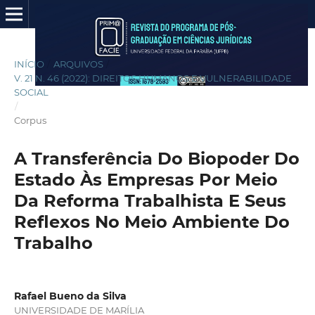
INÍCIO
/
ARQUIVOS
/
V. 21 N. 46 (2022): DIREITOS HUMANOS E VULNERABILIDADE
SOCIAL
/
Corpus
A Transferência Do Biopoder Do
Estado Às Empresas Por Meio
Da Reforma Trabalhista E Seus
Reflexos No Meio Ambiente Do
Trabalho
Rafael Bueno da Silva
UNIVERSIDADE DE MARÍLIA