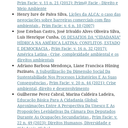
Prim Facie: v. 11 n. 21 (2012): Prim@ Facie - Direito e
Meio Ambiente
Henry Iure de Paiva Silva,
Lições da ALCA: o caso das
negociações sobre barreiras comerciais com fins
ambientais
,
Prim Facie: v. 6 n. 10 (2007)
Jose Esteban Castro, José Irivaldo Alves Oliveira Silva,
Luis Henrique Cunha,
OS DESAFIOS DA “CIDADANIA”
HÍDRICA NA AMÉRICA LATINA: CONFLITOS, ESTADO
E DEMOCRACIA
,
Prim Facie: v. 16 n. 32 (2017):
América Latina - Crise, complexidade ambiental e os
direitos ambientais
Adriano Barbosa Mendonça, Liane Francisca Hüning
Pazinato,
A Subutilização Da Dimensão Social Da
Sustentabiliade Nos Processos Licitatórios E As Suas
Consequências
,
Prim Facie: v. 20 n. 44 (2021): Crise
ambiental, direito e desenvolvimento
Guilherme Perez Cabral, Marina Caldeira Ladeira,
Educação Básica Para A Cidadania Global:
Aproximações Entre A Perspectiva Da Unesco E As
Proposições Legislativas Da Câmara Dos Deputados
Durante As Ocupações Secundaristas
,
Prim Facie: v.
22 n. 49 (2023): Direitos Humanos, Diversidade e