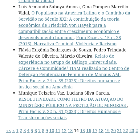
Cidadania Global
Luís Armando Saboya Amora, Gina Pompeu Marcílio
Vidal,
O Populismo na América Latina e o Caminho da
Servidão no Século XXI: A contribuição da teoria
econômica de Friedrich von Hayek para a
compatibilização entre crescimento econômico e
desenvolvimento humano
,
Prim Facie: v. 15 n. 28
(2016): Narrativa Criminal, Violência e Racismo
Flávia Eugênia Rodrigues de Souza, Pedro Trindade
Valente de Oliveira, Márcio Oliveira,
Relato de
experiência no Grupo de Diálogo Universidade,
Cárcere e Comunidade/ TJAM realizado no Centro de
Detenção Penitenciário Feminino de Manaus-AM
,
Prim Facie: v. 24 n. 55 (2025): Direitos humanos e
justiça social na Amazônia
Munique Teixeira Vaz, Luciana Silva Garcia,
RESOLUTIVIDADE COMO FILTRO DA ATUAÇÃO DO
MINISTÉRIO PÚBLICO NA PROTEÇÃO DE MINORIAS
,
Prim Facie: v. 22 n. 51 (2023): Direitos Humanos e
Transformações sociais
<<
<
1
2
3
4
5
6
7
8
9
10
11
12
13
14
15
16
17
18
19
20
21
22
23
2