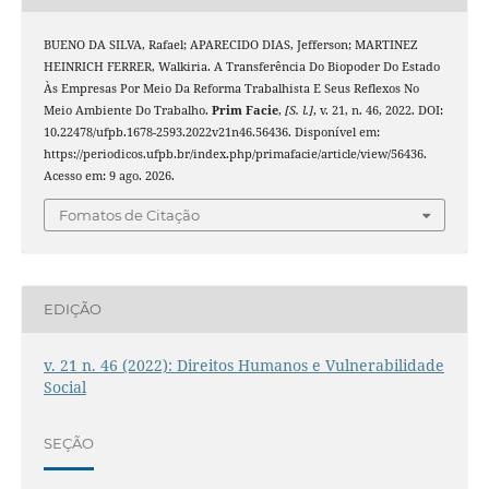
BUENO DA SILVA, Rafael; APARECIDO DIAS, Jefferson; MARTINEZ
HEINRICH FERRER, Walkiria. A Transferência Do Biopoder Do Estado
Às Empresas Por Meio Da Reforma Trabalhista E Seus Reflexos No
Meio Ambiente Do Trabalho.
Prim Facie
,
[S. l.]
, v. 21, n. 46, 2022. DOI:
10.22478/ufpb.1678-2593.2022v21n46.56436. Disponível em:
https://periodicos.ufpb.br/index.php/primafacie/article/view/56436.
Acesso em: 9 ago. 2026.
Fomatos de Citação
EDIÇÃO
v. 21 n. 46 (2022): Direitos Humanos e Vulnerabilidade
Social
SEÇÃO