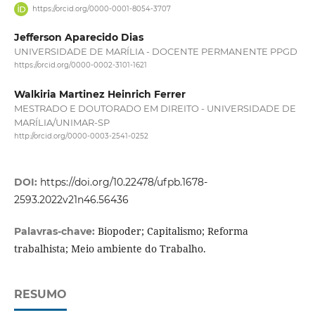
https://orcid.org/0000-0001-8054-3707
Jefferson Aparecido Dias
UNIVERSIDADE DE MARÍLIA - DOCENTE PERMANENTE PPGD
https://orcid.org/0000-0002-3101-1621
Walkiria Martinez Heinrich Ferrer
MESTRADO E DOUTORADO EM DIREITO - UNIVERSIDADE DE
MARÍLIA/UNIMAR-SP
http://orcid.org/0000-0003-2541-0252
DOI:
https://doi.org/10.22478/ufpb.1678-
2593.2022v21n46.56436
Biopoder; Capitalismo; Reforma
Palavras-chave:
trabalhista; Meio ambiente do Trabalho.
RESUMO