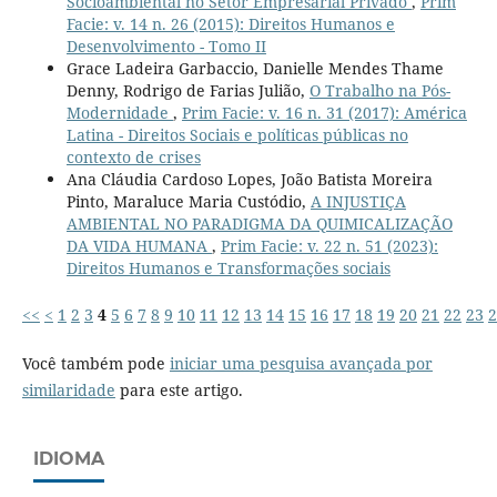
Socioambiental no Setor Empresarial Privado
,
Prim
Facie: v. 14 n. 26 (2015): Direitos Humanos e
Desenvolvimento - Tomo II
Grace Ladeira Garbaccio, Danielle Mendes Thame
Denny, Rodrigo de Farias Julião,
O Trabalho na Pós-
Modernidade
,
Prim Facie: v. 16 n. 31 (2017): América
Latina - Direitos Sociais e políticas públicas no
contexto de crises
Ana Cláudia Cardoso Lopes, João Batista Moreira
Pinto, Maraluce Maria Custódio,
A INJUSTIÇA
AMBIENTAL NO PARADIGMA DA QUIMICALIZAÇÃO
DA VIDA HUMANA
,
Prim Facie: v. 22 n. 51 (2023):
Direitos Humanos e Transformações sociais
<<
<
1
2
3
4
5
6
7
8
9
10
11
12
13
14
15
16
17
18
19
20
21
22
23
2
Você também pode
iniciar uma pesquisa avançada por
similaridade
para este artigo.
IDIOMA