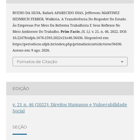
BUENO DA SILVA, Rafael; APARECIDO DIAS, Jefferson; MARTINEZ
HEINRICH FERRER, Walkiria. A Transferência Do Biopoder Do Estado
Às Empresas Por Meio Da Reforma Trabalhista E Seus Reflexos No
Meio Ambiente Do Trabalho.
Prim Facie
,
[S. l.]
, v. 21, n. 46, 2022. DOI:
10.22478/ufpb.1678-2593.2022v21n46.56436. Disponível em:
https://periodicos.ufpb.br/index.php/primafacie/article/view/56436.
Acesso em: 9 ago. 2026.
Fomatos de Citação
EDIÇÃO
v. 21 n. 46 (2022): Direitos Humanos e Vulnerabilidade
Social
SEÇÃO