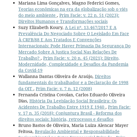
Mariana Lima Gonçalves, Magno Federici Gomes,
Teorias econômicas na era da globalização sob o viés
do meio ambiente
,
Prim Facie: v. 22 n. 51 (2023):
Direitos Humanos e Transformações sociais
Suzy Elizabeth Koury,
A Lei nº. 13.467/2017 E A
Prevalência Do Negociado Sobre O Legislado Em Face
À CRFB/88 E Aos Tratados E Convenções
Internacionais: Pode Haver Primazia Da Segurança Do
Mercado Sobre A Justiça Social Nas Relações De
Trabalho?
,
Prim Facie: v. 20 n. 45 (2021): Direito,
Modernidade, Complexidade e Desafios da Pandemia
da Covid-19
Wallanna Dantas Oliveira de Araújo,
Direitos
fundamentais do trabalhador e a Declaração de 1998
da OIT
,
Prim Facie: v. 7 n. 12 (2008)
Fernanda Cristina Covolan, Carlos Eduardo Oliveira
Dias,
História Da Legislação Social Brasileira: Os
Acidentes De Trabalho Entre 1919 E 1940
,
Prim Facie:
v. 17 n. 35 (2018): Conjuntura Brasil - Reforma dos
direitos sociais: história, retrocessos e desafios
Bruno Bastos de Oliveira, Maria Luiza Alencar Mayer
Feitosa,
Regulação Ambiental e Responsabilidade