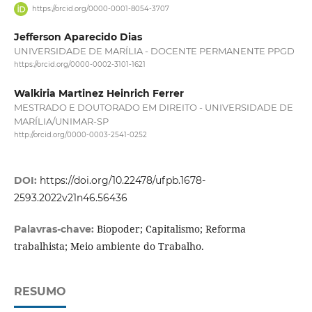
https://orcid.org/0000-0001-8054-3707
Jefferson Aparecido Dias
UNIVERSIDADE DE MARÍLIA - DOCENTE PERMANENTE PPGD
https://orcid.org/0000-0002-3101-1621
Walkiria Martinez Heinrich Ferrer
MESTRADO E DOUTORADO EM DIREITO - UNIVERSIDADE DE
MARÍLIA/UNIMAR-SP
http://orcid.org/0000-0003-2541-0252
DOI:
https://doi.org/10.22478/ufpb.1678-
2593.2022v21n46.56436
Biopoder; Capitalismo; Reforma
Palavras-chave:
trabalhista; Meio ambiente do Trabalho.
RESUMO