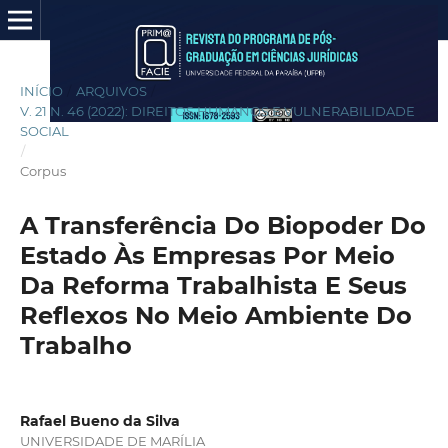
INÍCIO
/
ARQUIVOS
/
V. 21 N. 46 (2022): DIREITOS HUMANOS E VULNERABILIDADE
SOCIAL
/
Corpus
A Transferência Do Biopoder Do
Estado Às Empresas Por Meio
Da Reforma Trabalhista E Seus
Reflexos No Meio Ambiente Do
Trabalho
Rafael Bueno da Silva
UNIVERSIDADE DE MARÍLIA