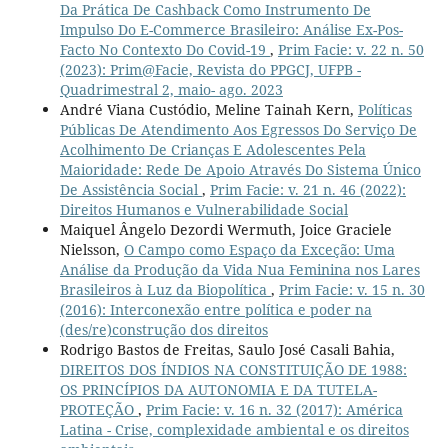
Da Prática De Cashback Como Instrumento De
Impulso Do E-Commerce Brasileiro: Análise Ex-Pos-
Facto No Contexto Do Covid-19
,
Prim Facie: v. 22 n. 50
(2023): Prim@Facie, Revista do PPGCJ, UFPB -
Quadrimestral 2, maio- ago. 2023
André Viana Custódio, Meline Tainah Kern,
Políticas
Públicas De Atendimento Aos Egressos Do Serviço De
Acolhimento De Crianças E Adolescentes Pela
Maioridade: Rede De Apoio Através Do Sistema Único
De Assistência Social
,
Prim Facie: v. 21 n. 46 (2022):
Direitos Humanos e Vulnerabilidade Social
Maiquel Ângelo Dezordi Wermuth, Joice Graciele
Nielsson,
O Campo como Espaço da Exceção: Uma
Análise da Produção da Vida Nua Feminina nos Lares
Brasileiros à Luz da Biopolítica
,
Prim Facie: v. 15 n. 30
(2016): Interconexão entre política e poder na
(des/re)construção dos direitos
Rodrigo Bastos de Freitas, Saulo José Casali Bahia,
DIREITOS DOS ÍNDIOS NA CONSTITUIÇÃO DE 1988:
OS PRINCÍPIOS DA AUTONOMIA E DA TUTELA-
PROTEÇÃO
,
Prim Facie: v. 16 n. 32 (2017): América
Latina - Crise, complexidade ambiental e os direitos