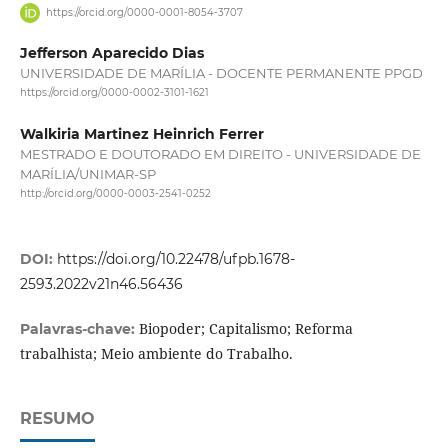
https://orcid.org/0000-0001-8054-3707
Jefferson Aparecido Dias
UNIVERSIDADE DE MARÍLIA - DOCENTE PERMANENTE PPGD
https://orcid.org/0000-0002-3101-1621
Walkiria Martinez Heinrich Ferrer
MESTRADO E DOUTORADO EM DIREITO - UNIVERSIDADE DE
MARÍLIA/UNIMAR-SP
http://orcid.org/0000-0003-2541-0252
DOI:
https://doi.org/10.22478/ufpb.1678-
2593.2022v21n46.56436
Biopoder; Capitalismo; Reforma
Palavras-chave:
trabalhista; Meio ambiente do Trabalho.
RESUMO