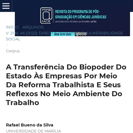
INÍCIO
/
ARQUIVOS
/
V. 21 N. 46 (2022): DIREITOS HUMANOS E VULNERABILIDADE
SOCIAL
/
Corpus
A Transferência Do Biopoder Do
Estado Às Empresas Por Meio
Da Reforma Trabalhista E Seus
Reflexos No Meio Ambiente Do
Trabalho
Rafael Bueno da Silva
UNIVERSIDADE DE MARÍLIA