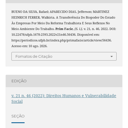
BUENO DA SILVA, Rafael; APARECIDO DIAS, Jefferson; MARTINEZ
HEINRICH FERRER, Walkiria. A Transferência Do Biopoder Do Estado
Às Empresas Por Meio Da Reforma Trabalhista E Seus Reflexos No
Meio Ambiente Do Trabalho.
Prim Facie
,
[S. l.]
, v. 21, n. 46, 2022. DOI:
10.22478/ufpb.1678-2593.2022v21n46.56436. Disponível em:
https://periodicos.ufpb.br/index.php/primafacie/article/view/56436.
Acesso em: 10 ago. 2026.
Fomatos de Citação
EDIÇÃO
v. 21 n. 46 (2022): Direitos Humanos e Vulnerabilidade
Social
SEÇÃO