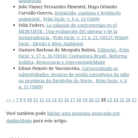
ambientais
João Vianey Fernandes Pimentel, Hugo Orlando
Carvallo Guerra,
Semiárido, caatinga e legislação
ambiental
,
Prim Facie: v. 8 n. 14 (2009)
Felix Fuders,
La solución de controversias en el
MERCOSUR : Una evaluación del sistema y de la
jurisprudencia
,
Prim Facie: v. 11 n. 21 (2012): Prim@
Facie - Direito e Meio Ambiente
Gustavo Barbosa de Mesquita Batista,
Editorial
,
Prim
Facie: v. 17 n. 36 (2018): Conjuntura Brasil - Reforma
política, democracia e representatividade
Edson Peixoto de Vasconcelos,
Cartografando as
subjetividades: técnicas de gestão estratégica da vida
na província da Parahyba do Norte
,
Prim Facie: v. 8
n. 15 (2009)
<<
<
7
8
9
10
11
12
13
14
15
16
17
18
19
20
21
22
23
24
25
26
27
Você também pode
iniciar uma pesquisa avançada por
similaridade
para este artigo.