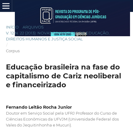
INÍCIO
/
ARQUIVOS
/
V. 12 N. 22 (2013): NOVAS GRAMÁTICAS DE EDUCAÇÃO,
DIREITOS HUMANOS E JUSTIÇA SOCIAL
/
Corpus
Educação brasileira na fase do
capitalismo de Cariz neoliberal
e financeirizado
Fernando Leitão Rocha Junior
Doutor em Serviço Social pela UFRJ Professor do Curso de
Ciências Econômicas da UFVJM (Universidade Federal dos
Vales do Jequitinhonha e Mucuri).