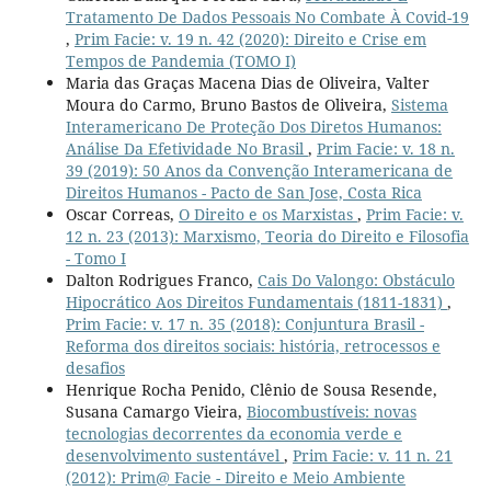
Tratamento De Dados Pessoais No Combate À Covid-19
,
Prim Facie: v. 19 n. 42 (2020): Direito e Crise em
Tempos de Pandemia (TOMO I)
Maria das Graças Macena Dias de Oliveira, Valter
Moura do Carmo, Bruno Bastos de Oliveira,
Sistema
Interamericano De Proteção Dos Diretos Humanos:
Análise Da Efetividade No Brasil
,
Prim Facie: v. 18 n.
39 (2019): 50 Anos da Convenção Interamericana de
Direitos Humanos - Pacto de San Jose, Costa Rica
Oscar Correas,
O Direito e os Marxistas
,
Prim Facie: v.
12 n. 23 (2013): Marxismo, Teoria do Direito e Filosofia
- Tomo I
Dalton Rodrigues Franco,
Cais Do Valongo: Obstáculo
Hipocrático Aos Direitos Fundamentais (1811-1831)
,
Prim Facie: v. 17 n. 35 (2018): Conjuntura Brasil -
Reforma dos direitos sociais: história, retrocessos e
desafios
Henrique Rocha Penido, Clênio de Sousa Resende,
Susana Camargo Vieira,
Biocombustíveis: novas
tecnologias decorrentes da economia verde e
desenvolvimento sustentável
,
Prim Facie: v. 11 n. 21
(2012): Prim@ Facie - Direito e Meio Ambiente