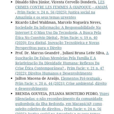
Dinaldo Silva Júnior, Vicenta Cervello Donderis,
LES
CRIMES CONTRE LES FEMMES À OIAPOQUE – AMAPÁ
,
Prim Facie: v. 24 n. 56 (2025): Justiça social na
Amazônia e os seus temas urgentes
Ricardo Libel Waldman, Marcelo Nogueira Neves,
Sociedade Da Informação: A Responsabilidade Na
Internet E O Mau Uso Da Tecnologia, A Busca Pela
Ética No Convívio Digital
,
Prim Facie: v. 19 n. 40
(2020): Era digital, Inovação Tecnológica e Novas
Perspectivas para o Direito
Prof. Dr. Marcus Geandré , Juliani Bruna Leite Silva,
A
Suscitação De Falsas Memórias Pela Família E A
Relativização Da Dignidade Humana: Reflexos Da
Crise Ética Contemporânea?
,
Prim Facie: v. 21 n. 47
(2022): Direitos Humanos e Desenvolvimento
Jailton Macena de Araújo,
Elementos Pré-textuais
,
Prim Facie: v. 20 n. 44 (2021): Crise ambiental, direito
e desenvolvimento
BRENDA GOUVEIA, JULIANA MONTEIRO PEDRO,
Vozes
Silenciadas: o não reconhecimento da comunidade
quilombola da Ilha Redonda, em Macapá/AP, como
sujeito coletivo de direitos.
,
Prim Facie: v. 24 n. 56
(2025): Justiça social na Amazônia e os seus temas