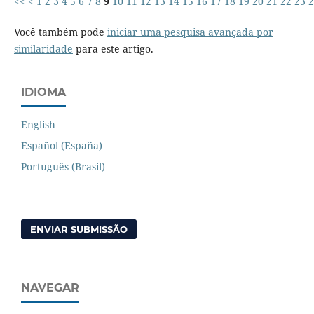
<<
<
1
2
3
4
5
6
7
8
9
10
11
12
13
14
15
16
17
18
19
20
21
22
23
2
Você também pode
iniciar uma pesquisa avançada por
similaridade
para este artigo.
IDIOMA
English
Español (España)
Português (Brasil)
ENVIAR SUBMISSÃO
NAVEGAR