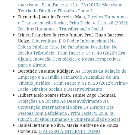
marxismo
,
Prim Facie: v. 12 n. 23 (2013): Marxismo,
Teoria do Direito e Filosofia - Tomo I
Fernando Joaquim Ferreira Maia,
Direitos Humanmos
e Transformação Social
,
Prim Facie: v. 21 n. 48 (2022):
Direitos Humanos e Transformação Social
Irineu Francisco Barreto Junior, Prof. Hugo Barroso
Uelze,
Cibercultura E O Poder Informacional Na
Esfera Pública: Crise Do Paradigma Positivista No
Direito Tributário
,
Prim Facie: v. 19 n. 40 (2020): Era
digital, Inovação Tecnológica e Novas Perspectivas
para o Direito
Dorothée Susanne Rüdiger,
As Origens da Relação de
Emprego e a Família Patriarcal: Psicanálise de um
Vínculo Jurídico
,
Prim Facie: v. 11 n. 20 (2012): Prim@
Facie - Direitos Sociais e Desenvolvimento
Hilbert Melo Soares Pinto, Tanise Zago Thomasi,
Projeções Do Direito Ao Desenvolvimento Na
Convenção Internacional Sobre Os Direitos Das
Pessoas Com Deficiência
,
Prim Facie: v. 21 n. 46
(2022): Direitos Humanos e Vulnerabilidade Social
Daniel Bettanin e Silva, Maria Audirene de Souza
Cordeiro,
O ACESSO À INTERNET COMO