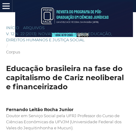
INÍCIO
/
ARQUIVOS
/
V. 12 N. 22 (2013): NOVAS GRAMÁTICAS DE EDUCAÇÃO,
DIREITOS HUMANOS E JUSTIÇA SOCIAL
/
Corpus
Educação brasileira na fase do
capitalismo de Cariz neoliberal
e financeirizado
Fernando Leitão Rocha Junior
Doutor em Serviço Social pela UFRJ Professor do Curso de
Ciências Econômicas da UFVJM (Universidade Federal dos
Vales do Jequitinhonha e Mucuri).