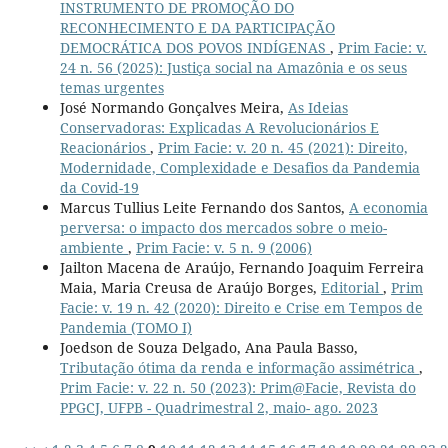
INSTRUMENTO DE PROMOÇÃO DO
RECONHECIMENTO E DA PARTICIPAÇÃO
DEMOCRÁTICA DOS POVOS INDÍGENAS
,
Prim Facie: v.
24 n. 56 (2025): Justiça social na Amazônia e os seus
temas urgentes
José Normando Gonçalves Meira,
As Ideias
Conservadoras: Explicadas A Revolucionários E
Reacionários
,
Prim Facie: v. 20 n. 45 (2021): Direito,
Modernidade, Complexidade e Desafios da Pandemia
da Covid-19
Marcus Tullius Leite Fernando dos Santos,
A economia
perversa: o impacto dos mercados sobre o meio-
ambiente
,
Prim Facie: v. 5 n. 9 (2006)
Jailton Macena de Araújo, Fernando Joaquim Ferreira
Maia, Maria Creusa de Araújo Borges,
Editorial
,
Prim
Facie: v. 19 n. 42 (2020): Direito e Crise em Tempos de
Pandemia (TOMO I)
Joedson de Souza Delgado, Ana Paula Basso,
Tributação ótima da renda e informação assimétrica
,
Prim Facie: v. 22 n. 50 (2023): Prim@Facie, Revista do
PPGCJ, UFPB - Quadrimestral 2, maio- ago. 2023