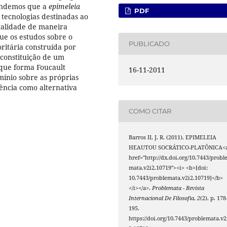
ntendemos que a
epimeleia
PDF
tecnologias destinadas ao
talidade de maneira
ue os estudos sobre o
PUBLICADO
ioritária construída por
constituição de um
 que forma Foucault
16-11-2011
nio sobre as próprias
ência como alternativa
COMO CITAR
Barros II, J. R. (2011). EPIMELEIA
HEAUTOU SOCRÁTICO-PLATÔNICA<
href="http://dx.doi.org/10.7443/probl
mata.v2i2.10719"><i> <b>[doi:
10.7443/problemata.v2i2.10719]</b>
</i></a>.
Problemata - Revista
Internacional De Filosofia
,
2
(2), p. 178
195.
https://doi.org/10.7443/problemata.v2