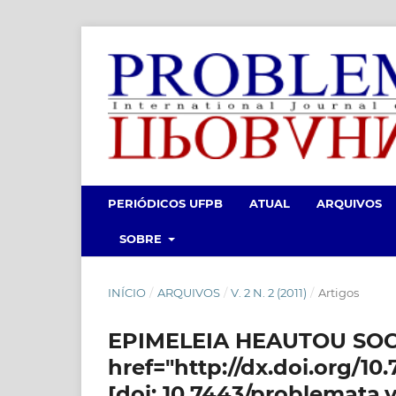
PERIÓDICOS UFPB
ATUAL
ARQUIVOS
SOBRE
INÍCIO
/
ARQUIVOS
/
V. 2 N. 2 (2011)
/
Artigos
EPIMELEIA HEAUTOU SO
href="http://dx.doi.org/10
[doi: 10.7443/problemata.v