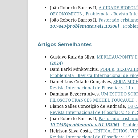
João Roberto Barros II,
A CIDADE BIOPOL
OECONOMICUS
,
Problemata - Revista Inter
João Roberto Barros II,
Pastorado cristiano
10.7443/problemata.v4i1.13306]
,
Problem
Artigos Semelhantes
Gustavo Ruiz da Silva,
MERLEAU-PONTY E
(2024)
Dani Barki Minkovicius,
PODER, SEXUALI
Problemata - Revista Internacional de Filoso
Daniel Luis Cidade Gonçalves,
SERIA MIC
Revista Internacional de Filosofia: v. 11 n.
Damiana Bezerra Alves,
UM ESTUDO SOBRE
FILÓSOFO FRANCÊS MICHEL FOUCAULT
,
Bianca Salles Conceição de Andrade,
OS C
Revista Internacional de Filosofia: v. 15 n.
João Roberto Barros II,
Pastorado cristiano
10.7443/problemata.v4i1.13306]
,
Problem
Helrison Silva Costa,
CRÍTICA, ÉTHOS, V
Revista Internacional de Filosofia: v. 15 n.