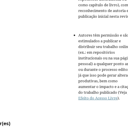
como capítulo de livro), co
reconhecimento de autoria 
publicação inicial nesta revis
Autores têm permissão e sã
estimulados a publicar e
distribuir seu trabalho onli
(ex.: em repositórios
institucionais ou na sua pág
pessoal) a qualquer ponto a
ou durante o processo editor
já que isso pode gerar alter
produtivas, bem como
aumentar o impacto e a cita
do trabalho publicado (Veja
Efeito do Acesso Livre
).
r(es)