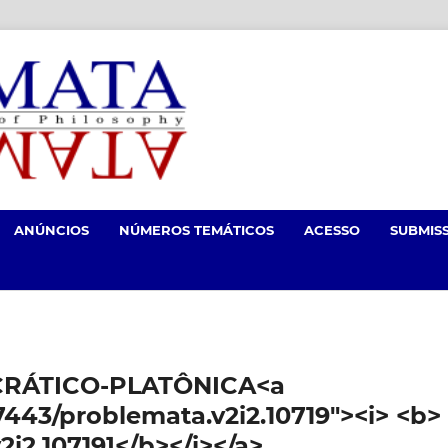
ANÚNCIOS
NÚMEROS TEMÁTICOS
ACESSO
SUBMIS
CRÁTICO-PLATÔNICA<a
.7443/problemata.v2i2.10719"><i> <b>
2i2.10719]</b></i></a>