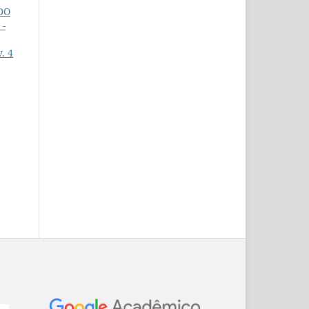
DO
 -
. 4