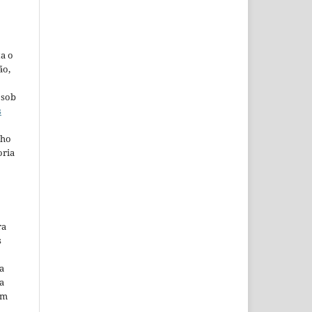
ta o
ão,
 sob
s
lho
oria
ra
s
a
a
em