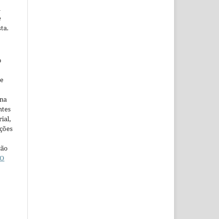
m
e
ta.
o
ne
ina
ntes
ial,
ações
ção
O