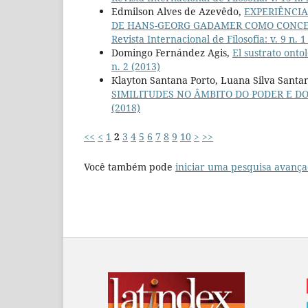
Edmilson Alves de Azevêdo,
EXPERIÊNCIA
DE HANS-GEORG GADAMER COMO CONCE
Revista Internacional de Filosofia: v. 9 n
Domingo Fernández Agis,
El sustrato ontol
n. 2 (2013)
Klayton Santana Porto, Luana Silva Santan
SIMILITUDES NO ÂMBITO DO PODER E D
(2018)
<<
<
1
2
3
4
5
6
7
8
9
10
>
>>
Você também pode
iniciar uma pesquisa avança