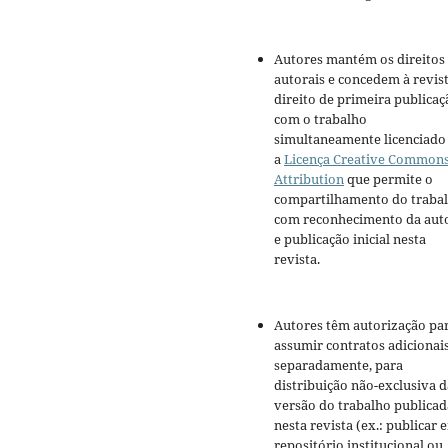
Autores mantém os direitos
autorais e concedem à revis
direito de primeira publicaç
com o trabalho
simultaneamente licenciado
a
Licença Creative Common
Attribution
que permite o
compartilhamento do traba
com reconhecimento da aut
e publicação inicial nesta
revista.
Autores têm autorização pa
assumir contratos adicionai
separadamente, para
distribuição não-exclusiva d
versão do trabalho publicad
nesta revista (ex.: publicar 
repositório institucional ou