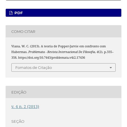
PDF
COMO CITAR
Viana, W. C. (2013). A teoria de Popper-Jarvie em confronto com
Habermas.
Problemata - Revista Internacional De Filosofia
,
4
(2), p.335–
358. https://doi.org/10.7443/problemata.v4i2.17436
Fomatos de Citação
EDIÇÃO
v. 4 n. 2 (2013)
SEÇÃO