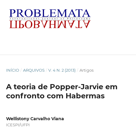
INÍCIO
/
ARQUIVOS
/
V. 4 N. 2 (2013)
/
Artigos
A teoria de Popper-Jarvie em
confronto com Habermas
Wellistony Carvalho Viana
ICESPI/UFPI