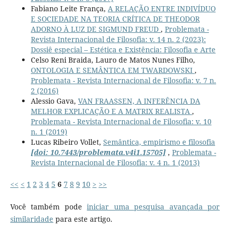
Fabiano Leite França,
A RELAÇÃO ENTRE INDIVÍDUO
E SOCIEDADE NA TEORIA CRÍTICA DE THEODOR
ADORNO À LUZ DE SIGMUND FREUD
,
Problemata -
Revista Internacional de Filosofia: v. 14 n. 2 (2023):
Dossiê especial – Estética e Existência: Filosofia e Arte
Celso Reni Braida, Lauro de Matos Nunes Filho,
ONTOLOGIA E SEMÂNTICA EM TWARDOWSKI
,
Problemata - Revista Internacional de Filosofia: v. 7 n.
2 (2016)
Alessio Gava,
VAN FRAASSEN, A INFERÊNCIA DA
MELHOR EXPLICAÇÃO E A MATRIX REALISTA
,
Problemata - Revista Internacional de Filosofia: v. 10
n. 1 (2019)
Lucas Ribeiro Vollet,
Semântica, empirismo e filosofia
[doi: 10.7443/problemata.v4i1.15705]
,
Problemata -
Revista Internacional de Filosofia: v. 4 n. 1 (2013)
<<
<
1
2
3
4
5
6
7
8
9
10
>
>>
Você também pode
iniciar uma pesquisa avançada por
similaridade
para este artigo.