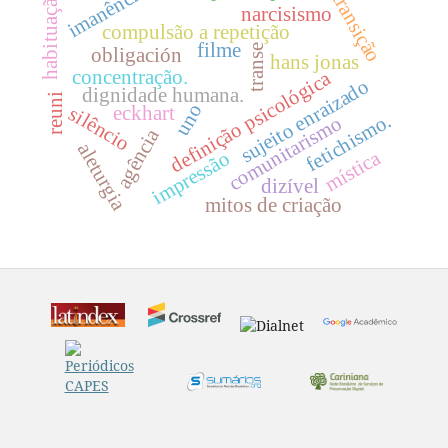
imanência
habituação.
transição
narcisismo
compulsão a repetição
filme
transe
obligación
hans jonas
concentração.
definição psicológica
sujeito enraizado
dignidade humana.
reuni
uno
eckhart
silêncio
fetichismo.
comunitarismo
agência
aleturgia
mística
impressão
dizível
mitos de criação