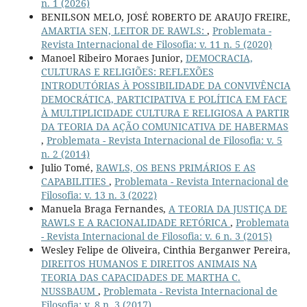
n. 1 (2026)
BENILSON MELO, JOSÉ ROBERTO DE ARAUJO FREIRE,
AMARTIA SEN, LEITOR DE RAWLS:
,
Problemata -
Revista Internacional de Filosofia: v. 11 n. 5 (2020)
Manoel Ribeiro Moraes Junior,
DEMOCRACIA,
CULTURAS E RELIGIÕES: REFLEXÕES
INTRODUTÓRIAS À POSSIBILIDADE DA CONVIVÊNCIA
DEMOCRÁTICA, PARTICIPATIVA E POLÍTICA EM FACE
À MULTIPLICIDADE CULTURA E RELIGIOSA A PARTIR
DA TEORIA DA AÇÃO COMUNICATIVA DE HABERMAS
,
Problemata - Revista Internacional de Filosofia: v. 5
n. 2 (2014)
Julio Tomé,
RAWLS, OS BENS PRIMÁRIOS E AS
CAPABILITIES
,
Problemata - Revista Internacional de
Filosofia: v. 13 n. 3 (2022)
Manuela Braga Fernandes,
A TEORIA DA JUSTIÇA DE
RAWLS E A RACIONALIDADE RETÓRICA
,
Problemata
- Revista Internacional de Filosofia: v. 6 n. 3 (2015)
Wesley Felipe de Oliveira, Cinthia Berganwer Pereira,
DIREITOS HUMANOS E DIREITOS ANIMAIS NA
TEORIA DAS CAPACIDADES DE MARTHA C.
NUSSBAUM
,
Problemata - Revista Internacional de
Filosofia: v. 8 n. 3 (2017)