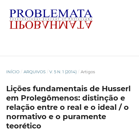
INÍCIO
/
ARQUIVOS
/
V. 5 N. 1 (2014)
/
Artigos
Lições fundamentais de Husserl
em Prolegômenos: distinção e
relação entre o real e o ideal / o
normativo e o puramente
teorético