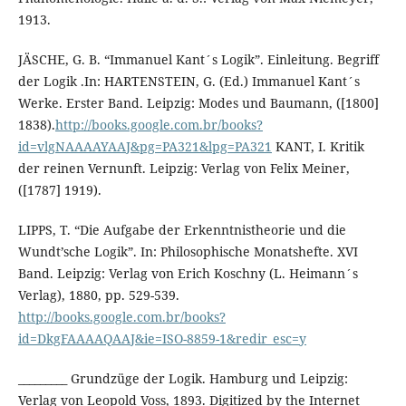
1913.
JÄSCHE, G. B. “Immanuel Kant´s Logik”. Einleitung. Begriff
der Logik .In: HARTENSTEIN, G. (Ed.) Immanuel Kant´s
Werke. Erster Band. Leipzig: Modes und Baumann, ([1800]
1838).
http://books.google.com.br/books?
id=vlgNAAAAYAAJ&pg=PA321&lpg=PA321
KANT, I. Kritik
der reinen Vernunft. Leipzig: Verlag von Felix Meiner,
([1787] 1919).
LIPPS, T. “Die Aufgabe der Erkenntnistheorie und die
Wundt’sche Logik”. In: Philosophische Monatshefte. XVI
Band. Leipzig: Verlag von Erich Koschny (L. Heimann´s
Verlag), 1880, pp. 529-539.
http://books.google.com.br/books?
id=DkgFAAAAQAAJ&ie=ISO-8859-1&redir_esc=y
_________ Grundzüge der Logik. Hamburg und Leipzig:
Verlag von Leopold Voss, 1893. Digitized by the Internet