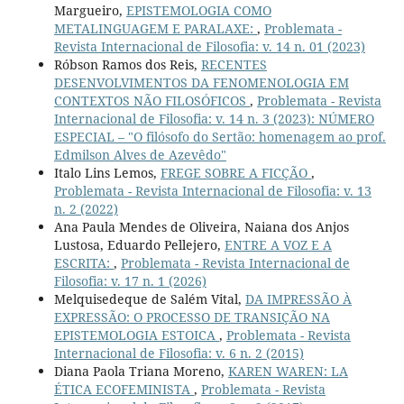
Margueiro,
EPISTEMOLOGIA COMO
METALINGUAGEM E PARALAXE:
,
Problemata -
Revista Internacional de Filosofia: v. 14 n. 01 (2023)
Róbson Ramos dos Reis,
RECENTES
DESENVOLVIMENTOS DA FENOMENOLOGIA EM
CONTEXTOS NÃO FILOSÓFICOS
,
Problemata - Revista
Internacional de Filosofia: v. 14 n. 3 (2023): NÚMERO
ESPECIAL – "O filósofo do Sertão: homenagem ao prof.
Edmilson Alves de Azevêdo"
Italo Lins Lemos,
FREGE SOBRE A FICÇÃO
,
Problemata - Revista Internacional de Filosofia: v. 13
n. 2 (2022)
Ana Paula Mendes de Oliveira, Naiana dos Anjos
Lustosa, Eduardo Pellejero,
ENTRE A VOZ E A
ESCRITA:
,
Problemata - Revista Internacional de
Filosofia: v. 17 n. 1 (2026)
Melquisedeque de Salém Vital,
DA IMPRESSÃO À
EXPRESSÃO: O PROCESSO DE TRANSIÇÃO NA
EPISTEMOLOGIA ESTOICA
,
Problemata - Revista
Internacional de Filosofia: v. 6 n. 2 (2015)
Diana Paola Triana Moreno,
KAREN WAREN: LA
ÉTICA ECOFEMINISTA
,
Problemata - Revista