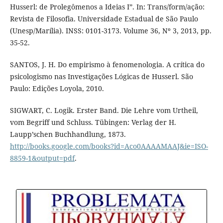
Husserl: de Prolegômenos a Ideias I”. In: Trans/form/ação:
Revista de Filosofia. Universidade Estadual de São Paulo
(Unesp/Marília). INSS: 0101-3173. Volume 36, Nº 3, 2013, pp.
35-52.
SANTOS, J. H. Do empirismo à fenomenologia. A crítica do
psicologismo nas Investigações Lógicas de Husserl. São
Paulo: Edições Loyola, 2010.
SIGWART, C. Logik. Erster Band. Die Lehre vom Urtheil,
vom Begriff und Schluss. Tübingen: Verlag der H.
Laupp’schen Buchhandlung, 1873.
http://books.google.com/books?id=Aco0AAAAMAAJ&ie=ISO-
8859-1&output=pdf
.