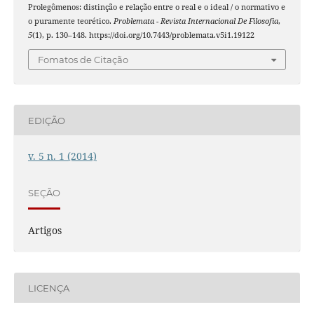
Prolegômenos: distinção e relação entre o real e o ideal / o normativo e
o puramente teorético.
Problemata - Revista Internacional De Filosofia
,
5
(1), p. 130–148. https://doi.org/10.7443/problemata.v5i1.19122
Fomatos de Citação
EDIÇÃO
v. 5 n. 1 (2014)
SEÇÃO
Artigos
LICENÇA