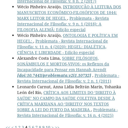
Internacional de Filosofia: v. 8 n. 2 (2017)
Wécio Pinheiro Araújo,
INTRODUÇÃO À LEITURA DOS
MANUSCRITOS ECONÔMICO-FILOSÓFICOS DE 1844:
MARX LEITOR DE HEGEL
,
Problemata - Revista
Internacional de Filosofia: v. 9 n. 1 (2018): A
FILOSOFIA ALEMÃ: Edição especial
Wécio Pinheiro Araújo,
ONTOLOGIA E POLÍTICA EM
HEGEL:
,
Problemata - Revista Internacional de
Filosofia: v. 11 n. 4 (2020): HEGEL: DIALÉTICA,
CIÊNCIA E LIBERDADE - Edição especial
Alexandre Costa Lima,
SOBRE FILÓSOFOS,
SONÂMBULOS E MORTOS-VIVOS: os Reflexos da
Incapacidade para Pensar em Hannah Arendt
[doi:10.7443/problemata.v2i1.10732]
,
Problemata -
Revista Internacional de Filosofia: v. 2 n. 1 (2011)
Leonardo Carnut, Anna Lidia Beltrán Marín, Yohanka
León del Río,
CRÍTICA AOS LIMITES DO ‘DIREITO À
SAÚDE’ NO CAMPO DA SAÚDE COLETIVA DESDE À
CRÍTICA MARXIANA AO ‘DIREITO’ NOS TEXTOS
SOBRE A LEI DO FURTO DA MADEIRA
,
Problemata -
Revista Internacional de Filosofia: v. 16 n. 4 (2025)
<<
<
1
2
3
4
5
6
7
8
9
10
>
>>