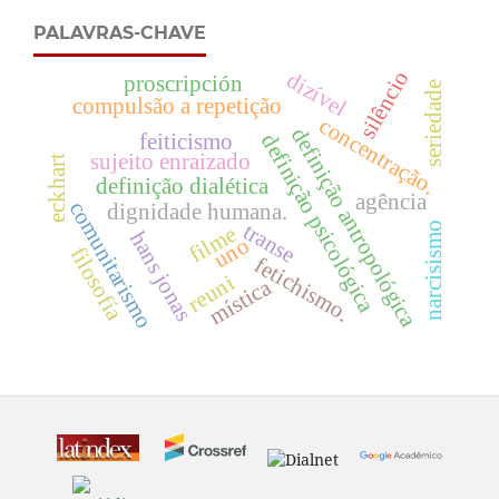
PALAVRAS-CHAVE
silêncio
dizível
proscripción
seriedade
compulsão a repetição
concentração.
definição antropológica
feiticismo
definição psicológica
sujeito enraizado
eckhart
definição dialética
agência
comunitarismo
dignidade humana.
transe
narcisismo
filme
hans jonas
uno
filosofía
fetichismo.
reuni
mística