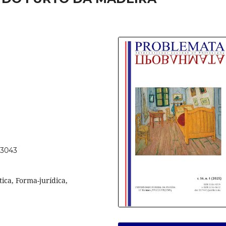
73043
tica, Forma-jurídica,