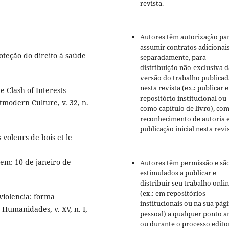
revista.
Autores têm autorização pa
assumir contratos adicionai
oteção do direito à saúde
separadamente, para
distribuição não-exclusiva d
versão do trabalho publicad
nesta revista (ex.: publicar 
 Clash of Interests –
repositório institucional ou
tmodern Culture, v. 32, n.
como capítulo de livro), co
reconhecimento de autoria 
publicação inicial nesta revis
voleurs de bois et le
 em: 10 de janeiro de
Autores têm permissão e sã
estimulados a publicar e
distribuir seu trabalho onli
(ex.: em repositórios
violencia: forma
institucionais ou na sua pág
Humanidades, v. XV, n. I,
pessoal) a qualquer ponto a
ou durante o processo editor