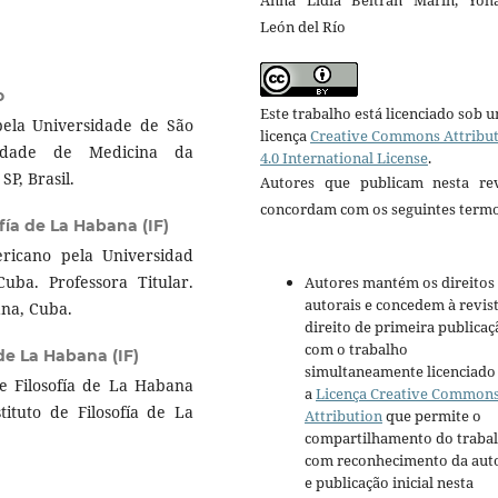
Anna Lidia Beltrán Marín, Yoh
León del Río
o
Este trabalho está licenciado sob 
pela Universidade de São
licença
Creative Commons Attribu
uldade de Medicina da
4.0 International License
.
P, Brasil.
Autores que publicam nesta rev
concordam com os seguintes termo
ofía de La Habana (IF)
ricano pela Universidad
uba. Professora Titular.
Autores mantém os direitos
autorais e concedem à revis
ana, Cuba.
direito de primeira publicaç
com o trabalho
 de La Habana (IF)
simultaneamente licenciado
 de Filosofía de La Habana
a
Licença Creative Common
tituto de Filosofía de La
Attribution
que permite o
compartilhamento do traba
com reconhecimento da aut
e publicação inicial nesta