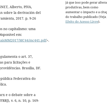
já que isso pode gerar alter
NNET, Alberto, PIVA,
produtivas, bem como
aumentar o impacto e a cita
án sobre la derivación del
do trabalho publicado (Veja
amienta, 2017. p. 9-26
Efeito do Acesso Livre
).
os no capitalismo: uma
isponível em:
naisMM2017/MC44/mc441.pdf
>.
egulamenta o art. 37,
as para licitações e
rovidências. Brasília, DF.
epública Federativa do
lica.
rx e o debate sobre a
RRJ), v. 6, n. 10, p. 169-