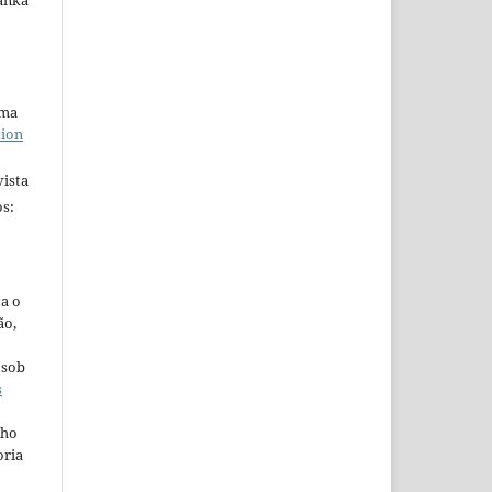
anka
uma
tion
ista
s:
ta o
ão,
 sob
s
lho
oria