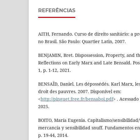
REFERÊNCIAS
AITH, Fernando. Curso de direito sanitário: a pr
no Brasil. São Paulo: Quartier Latin, 2007.
BENJAMIN, Bret. Dispossession, Property, and the
Reflections on Early Marx and Late Bensaïd. Pos
1, p. 1-12, 2021.
BENSAÏD, Daniel. Les dépossédés. Karl Marx, les 
droit des pauvres. 2007. Disponível em:
<
http://pinguet.free.fr/bensaboi.pdf
> . Acessado
2025.
BOITO, María Eugenia. Capitalismo/sensibilidad/
mercancía y sensibilidad snuff. Fundamentos en 
p. 19-44, 2014.