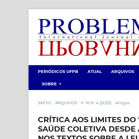
PERIÓDICOS UFPB
ATUAL
ARQUIVOS
SOBRE
INÍCIO
/
ARQUIVOS
/
V. 16 N. 4 (2025)
/
Artigos
CRÍTICA AOS LIMITES DO
SAÚDE COLETIVA DESDE À
NOS TEXTOS SOBRE A LE