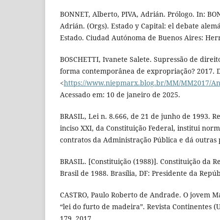
BONNET, Alberto, PIVA, Adrián. Prólogo. In: BO
Adrián. (Orgs). Estado y Capital: el debate alem
Estado. Ciudad Autónoma de Buenos Aires: Herr
BOSCHETTI, Ivanete Salete. Supressão de direit
forma contemporânea de expropriação? 2017. D
<
https://www.niepmarx.blog.br/MM/MM2017/A
Acessado em: 10 de janeiro de 2025.
BRASIL, Lei n. 8.666, de 21 de junho de 1993. R
inciso XXI, da Constituição Federal, institui norm
contratos da Administração Pública e dá outras p
BRASIL. [Constituição (1988)]. Constituição da R
Brasil de 1988. Brasília, DF: Presidente da Repúb
CASTRO, Paulo Roberto de Andrade. O jovem Ma
“lei do furto de madeira”. Revista Continentes (UF
179, 2017.