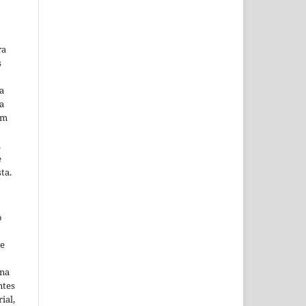
ra
s
a
a
em
m
e
ta.
o
ne
ina
ntes
ial,