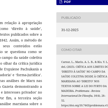
PDF
PUBLICADO
’ em relação à apropriação
como ‘direito à saúde’,
31-12-2025
 textos publicados sobre a
1842. Assim, o método de
 seus conteúdos estão
COMO CITAR
ão se questiona como se
o campo da saúde coletiva
Carnut, L., Marín, A. L. B., & Río, Y. L
o olhar da crítica jurídica
del. (2025). CRÍTICA AOS LIMITES D
 de Evguiene Pachukanis a
‘DIREITO À SAÚDE’ NO CAMPO DA
doria’ e ‘forma-jurídica’.
SAÚDE COLETIVA DESDE À CRÍTICA
 nas análises de Marx nas
MARXIANA AO ‘DIREITO’ NOS
na Gazeta demonstrando a
TEXTOS SOBRE A LEI DO FURTO DA
MADEIRA.
Problemata - Revista
e interesses privados’ no
Internacional De Filosofia
,
16
(4), 28–
r fim, a terceira seção
52.
 análise marxiana sobre o
https://doi.org/10.7443/problemata.v1