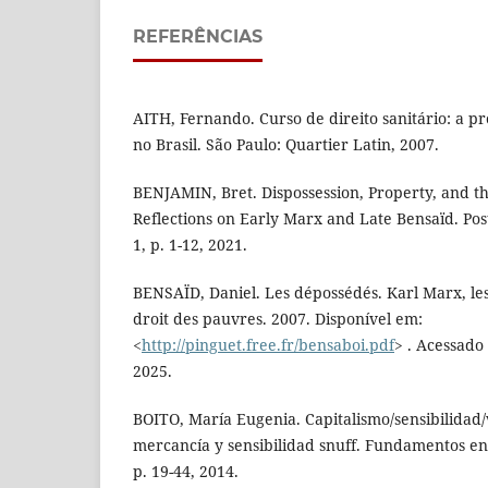
REFERÊNCIAS
AITH, Fernando. Curso de direito sanitário: a pr
no Brasil. São Paulo: Quartier Latin, 2007.
BENJAMIN, Bret. Dispossession, Property, and the
Reflections on Early Marx and Late Bensaïd. Pos
1, p. 1-12, 2021.
BENSAÏD, Daniel. Les dépossédés. Karl Marx, les 
droit des pauvres. 2007. Disponível em:
<
http://pinguet.free.fr/bensaboi.pdf
> . Acessado
2025.
BOITO, María Eugenia. Capitalismo/sensibilidad/
mercancía y sensibilidad snuff. Fundamentos en 
p. 19-44, 2014.