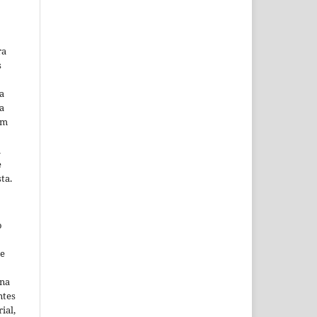
ra
s
a
a
em
m
e
ta.
o
ne
ina
ntes
ial,