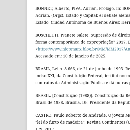
BONNET, Alberto, PIVA, Adrián. Prólogo. In: BO
Adrián. (Orgs). Estado y Capital: el debate alem
Estado. Ciudad Autónoma de Buenos Aires: Herr
BOSCHETTI, Ivanete Salete. Supressão de direit
forma contemporânea de expropriação? 2017. D
<
https://www.niepmarx.blog.br/MM/MM2017/A
Acessado em: 10 de janeiro de 2025.
BRASIL, Lei n. 8.666, de 21 de junho de 1993. R
inciso XXI, da Constituição Federal, institui norm
contratos da Administração Pública e dá outras p
BRASIL. [Constituição (1988)]. Constituição da R
Brasil de 1988. Brasília, DF: Presidente da Repúb
CASTRO, Paulo Roberto de Andrade. O jovem Ma
“lei do furto de madeira”. Revista Continentes (UF
179, 2017.