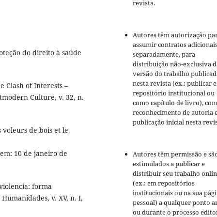
revista.
Autores têm autorização pa
assumir contratos adicionai
oteção do direito à saúde
separadamente, para
distribuição não-exclusiva d
versão do trabalho publicad
nesta revista (ex.: publicar 
 Clash of Interests –
repositório institucional ou
tmodern Culture, v. 32, n.
como capítulo de livro), co
reconhecimento de autoria 
publicação inicial nesta revis
voleurs de bois et le
 em: 10 de janeiro de
Autores têm permissão e sã
estimulados a publicar e
distribuir seu trabalho onli
(ex.: em repositórios
violencia: forma
institucionais ou na sua pág
Humanidades, v. XV, n. I,
pessoal) a qualquer ponto a
ou durante o processo editor