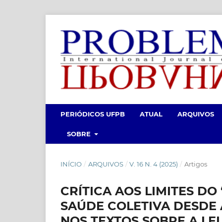
PERIÓDICOS UFPB
ATUAL
ARQUIVOS
SOBRE
INÍCIO
/
ARQUIVOS
/
V. 16 N. 4 (2025)
/
Artigos
CRÍTICA AOS LIMITES DO
SAÚDE COLETIVA DESDE À
NOS TEXTOS SOBRE A LE