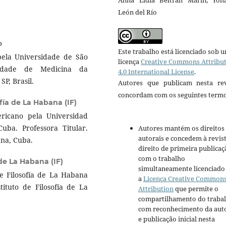
Anna Lidia Beltrán Marín, Yoh
León del Río
o
Este trabalho está licenciado sob 
pela Universidade de São
licença
Creative Commons Attribu
uldade de Medicina da
4.0 International License
.
P, Brasil.
Autores que publicam nesta rev
concordam com os seguintes termo
ofía de La Habana (IF)
ricano pela Universidad
uba. Professora Titular.
Autores mantém os direitos
autorais e concedem à revis
ana, Cuba.
direito de primeira publicaç
com o trabalho
 de La Habana (IF)
simultaneamente licenciado
 de Filosofía de La Habana
a
Licença Creative Common
tituto de Filosofía de La
Attribution
que permite o
compartilhamento do traba
com reconhecimento da aut
e publicação inicial nesta