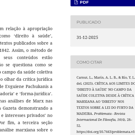
PDF
PUBLICADO
’ em relação à apropriação
como ‘direito à saúde’,
31-12-2025
 textos publicados sobre a
1842. Assim, o método de
 seus conteúdos estão
COMO CITAR
ão se questiona como se
o campo da saúde coletiva
Carnut, L., Marín, A. L. B., & Río, Y. L
o olhar da crítica jurídica
del. (2025). CRÍTICA AOS LIMITES D
 de Evguiene Pachukanis a
‘DIREITO À SAÚDE’ NO CAMPO DA
doria’ e ‘forma-jurídica’.
SAÚDE COLETIVA DESDE À CRÍTICA
 nas análises de Marx nas
MARXIANA AO ‘DIREITO’ NOS
na Gazeta demonstrando a
TEXTOS SOBRE A LEI DO FURTO DA
MADEIRA.
Problemata - Revista
e interesses privados’ no
Internacional De Filosofia
,
16
(4), 28–
r fim, a terceira seção
52.
 análise marxiana sobre o
https://doi.org/10.7443/problemata.v1