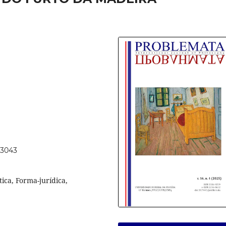
73043
tica, Forma-jurídica,