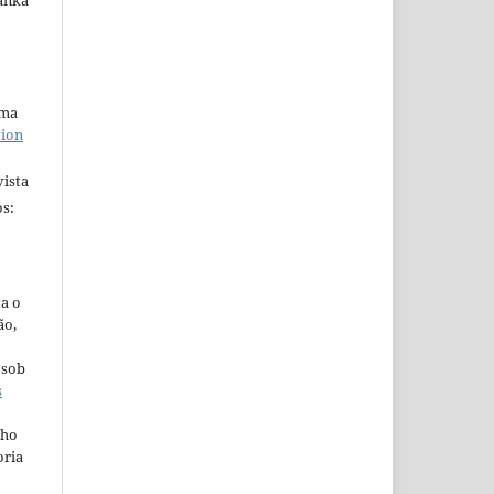
anka
uma
tion
ista
s:
ta o
ão,
 sob
s
lho
oria