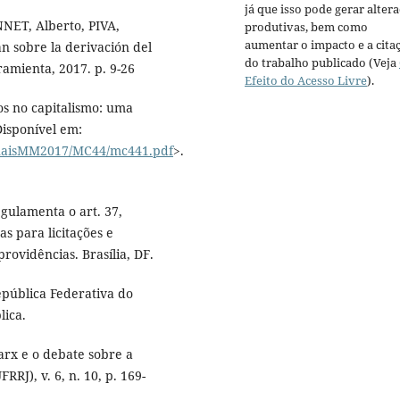
já que isso pode gerar alter
NNET, Alberto, PIVA,
produtivas, bem como
aumentar o impacto e a cita
án sobre la derivación del
do trabalho publicado (Veja
amienta, 2017. p. 9-26
Efeito do Acesso Livre
).
os no capitalismo: uma
isponível em:
naisMM2017/MC44/mc441.pdf
>.
egulamenta o art. 37,
as para licitações e
rovidências. Brasília, DF.
epública Federativa do
lica.
rx e o debate sobre a
RRJ), v. 6, n. 10, p. 169-