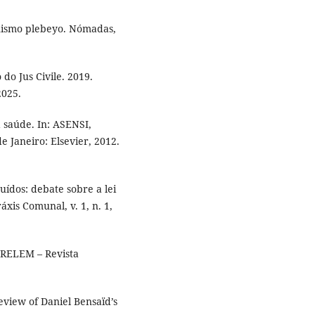
nismo plebeyo. Nómadas,
do Jus Civile. 2019.
2025.
à saúde. In: ASENSI,
de Janeiro: Elsevier, 2012.
ídos: debate sobre a lei
xis Comunal, v. 1, n. 1,
 RELEM – Revista
iew of Daniel Bensaïd’s