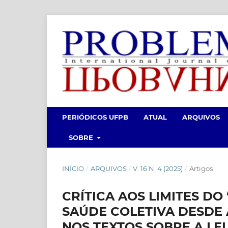
PERIÓDICOS UFPB
ATUAL
ARQUIVOS
SOBRE
INÍCIO
/
ARQUIVOS
/
V. 16 N. 4 (2025)
/
Artigos
CRÍTICA AOS LIMITES DO
SAÚDE COLETIVA DESDE À
NOS TEXTOS SOBRE A LE