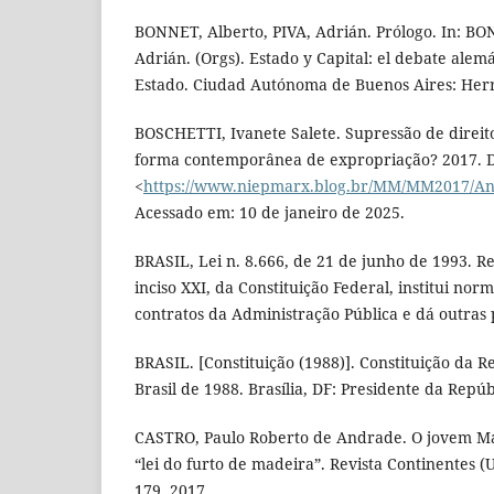
BONNET, Alberto, PIVA, Adrián. Prólogo. In: BO
Adrián. (Orgs). Estado y Capital: el debate alem
Estado. Ciudad Autónoma de Buenos Aires: Herr
BOSCHETTI, Ivanete Salete. Supressão de direit
forma contemporânea de expropriação? 2017. D
<
https://www.niepmarx.blog.br/MM/MM2017/A
Acessado em: 10 de janeiro de 2025.
BRASIL, Lei n. 8.666, de 21 de junho de 1993. R
inciso XXI, da Constituição Federal, institui norm
contratos da Administração Pública e dá outras p
BRASIL. [Constituição (1988)]. Constituição da R
Brasil de 1988. Brasília, DF: Presidente da Repúb
CASTRO, Paulo Roberto de Andrade. O jovem Ma
“lei do furto de madeira”. Revista Continentes (UF
179, 2017.