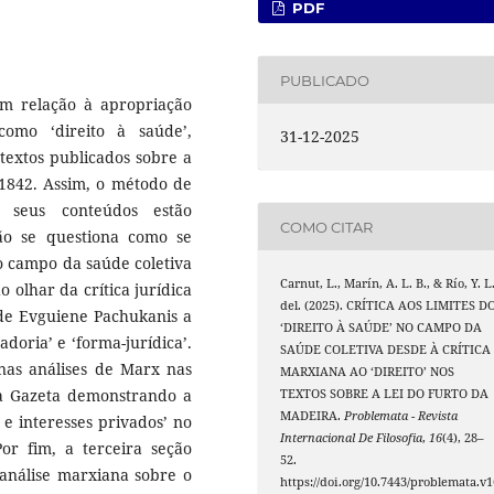
PDF
PUBLICADO
’ em relação à apropriação
como ‘direito à saúde’,
31-12-2025
 textos publicados sobre a
1842. Assim, o método de
 seus conteúdos estão
COMO CITAR
ão se questiona como se
o campo da saúde coletiva
Carnut, L., Marín, A. L. B., & Río, Y. L
o olhar da crítica jurídica
del. (2025). CRÍTICA AOS LIMITES D
 de Evguiene Pachukanis a
‘DIREITO À SAÚDE’ NO CAMPO DA
doria’ e ‘forma-jurídica’.
SAÚDE COLETIVA DESDE À CRÍTICA
 nas análises de Marx nas
MARXIANA AO ‘DIREITO’ NOS
na Gazeta demonstrando a
TEXTOS SOBRE A LEI DO FURTO DA
MADEIRA.
Problemata - Revista
e interesses privados’ no
Internacional De Filosofia
,
16
(4), 28–
r fim, a terceira seção
52.
 análise marxiana sobre o
https://doi.org/10.7443/problemata.v1