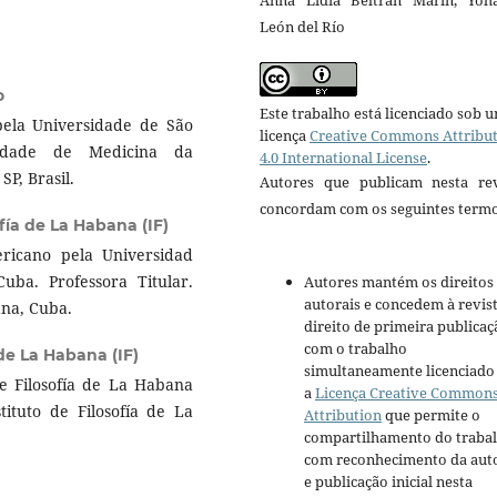
Anna Lidia Beltrán Marín, Yoh
León del Río
o
Este trabalho está licenciado sob 
pela Universidade de São
licença
Creative Commons Attribu
uldade de Medicina da
4.0 International License
.
P, Brasil.
Autores que publicam nesta rev
concordam com os seguintes termo
ofía de La Habana (IF)
ricano pela Universidad
uba. Professora Titular.
Autores mantém os direitos
autorais e concedem à revis
ana, Cuba.
direito de primeira publicaç
com o trabalho
 de La Habana (IF)
simultaneamente licenciado
 de Filosofía de La Habana
a
Licença Creative Common
tituto de Filosofía de La
Attribution
que permite o
compartilhamento do traba
com reconhecimento da aut
e publicação inicial nesta