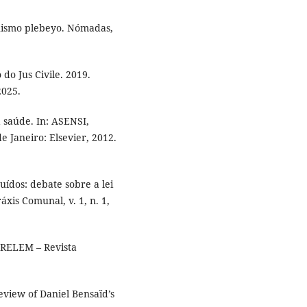
nismo plebeyo. Nómadas,
do Jus Civile. 2019.
2025.
à saúde. In: ASENSI,
de Janeiro: Elsevier, 2012.
ídos: debate sobre a lei
xis Comunal, v. 1, n. 1,
 RELEM – Revista
iew of Daniel Bensaïd’s