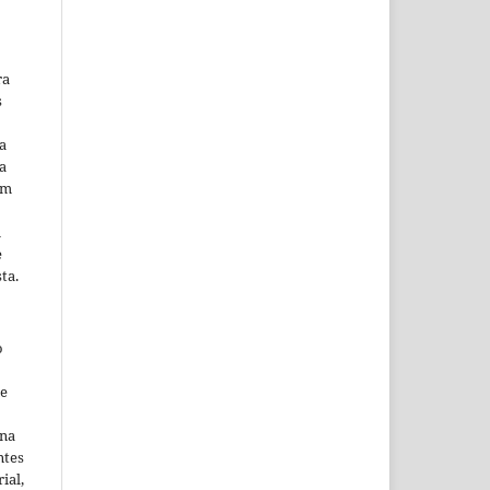
ra
s
a
a
em
m
e
ta.
o
ne
ina
ntes
ial,