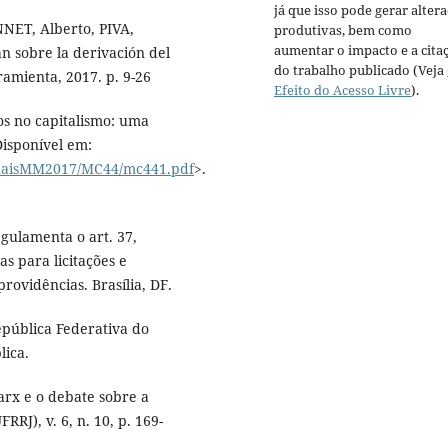
já que isso pode gerar alter
NNET, Alberto, PIVA,
produtivas, bem como
aumentar o impacto e a cita
án sobre la derivación del
do trabalho publicado (Veja
amienta, 2017. p. 9-26
Efeito do Acesso Livre
).
os no capitalismo: uma
isponível em:
naisMM2017/MC44/mc441.pdf
>.
egulamenta o art. 37,
as para licitações e
rovidências. Brasília, DF.
epública Federativa do
lica.
rx e o debate sobre a
RRJ), v. 6, n. 10, p. 169-