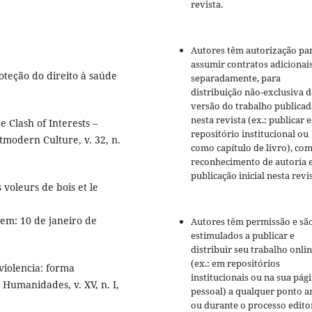
revista.
Autores têm autorização pa
assumir contratos adicionai
oteção do direito à saúde
separadamente, para
distribuição não-exclusiva d
versão do trabalho publicad
nesta revista (ex.: publicar 
 Clash of Interests –
repositório institucional ou
tmodern Culture, v. 32, n.
como capítulo de livro), co
reconhecimento de autoria 
publicação inicial nesta revis
voleurs de bois et le
 em: 10 de janeiro de
Autores têm permissão e sã
estimulados a publicar e
distribuir seu trabalho onli
(ex.: em repositórios
violencia: forma
institucionais ou na sua pág
Humanidades, v. XV, n. I,
pessoal) a qualquer ponto a
ou durante o processo editor