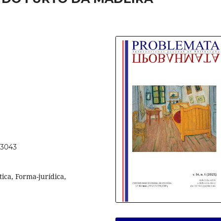
73043
tica, Forma-jurídica,