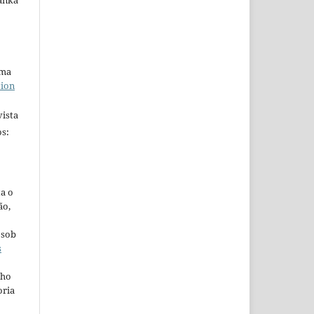
anka
uma
tion
ista
s:
ta o
ão,
 sob
s
lho
oria