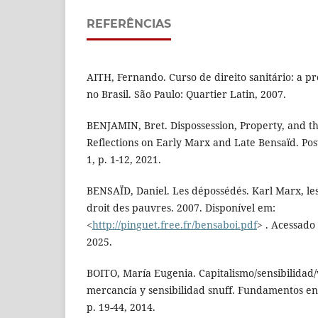
REFERÊNCIAS
AITH, Fernando. Curso de direito sanitário: a pr
no Brasil. São Paulo: Quartier Latin, 2007.
BENJAMIN, Bret. Dispossession, Property, and the
Reflections on Early Marx and Late Bensaïd. Pos
1, p. 1-12, 2021.
BENSAÏD, Daniel. Les dépossédés. Karl Marx, les 
droit des pauvres. 2007. Disponível em:
<
http://pinguet.free.fr/bensaboi.pdf
> . Acessado
2025.
BOITO, María Eugenia. Capitalismo/sensibilidad/
mercancía y sensibilidad snuff. Fundamentos en 
p. 19-44, 2014.