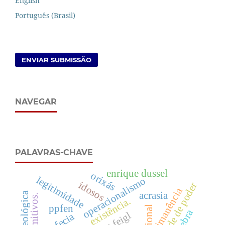
English
Português (Brasil)
ENVIAR SUBMISSÃO
NAVEGAR
PALAVRAS-CHAVE
enrique dussel
orixás
legitimidade
operacionalismo
idosos
vontade de poder
imanência
acrasia
existência.
ppfen
quebra
profecia