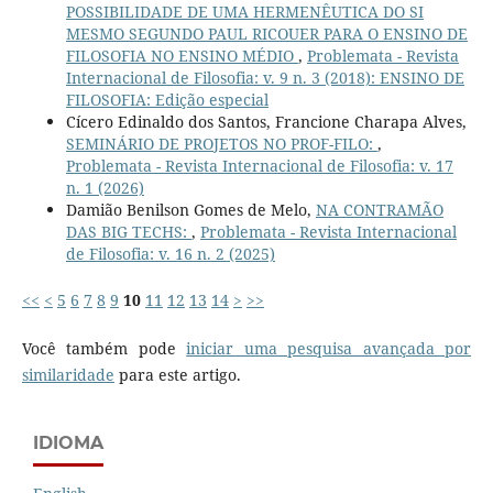
POSSIBILIDADE DE UMA HERMENÊUTICA DO SI
MESMO SEGUNDO PAUL RICOUER PARA O ENSINO DE
FILOSOFIA NO ENSINO MÉDIO
,
Problemata - Revista
Internacional de Filosofia: v. 9 n. 3 (2018): ENSINO DE
FILOSOFIA: Edição especial
Cícero Edinaldo dos Santos, Francione Charapa Alves,
SEMINÁRIO DE PROJETOS NO PROF-FILO:
,
Problemata - Revista Internacional de Filosofia: v. 17
n. 1 (2026)
Damião Benilson Gomes de Melo,
NA CONTRAMÃO
DAS BIG TECHS:
,
Problemata - Revista Internacional
de Filosofia: v. 16 n. 2 (2025)
<<
<
5
6
7
8
9
10
11
12
13
14
>
>>
Você também pode
iniciar uma pesquisa avançada por
similaridade
para este artigo.
IDIOMA