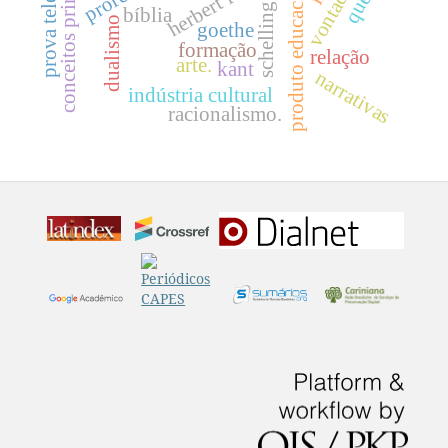
prova teleológica
conceitos primitivos.
produto educacional
herbert feigl
schelling
bíblia
dualismo
goethe
formação
relação
arte.
kant
narrativas
indústria cultural
racionalismo.