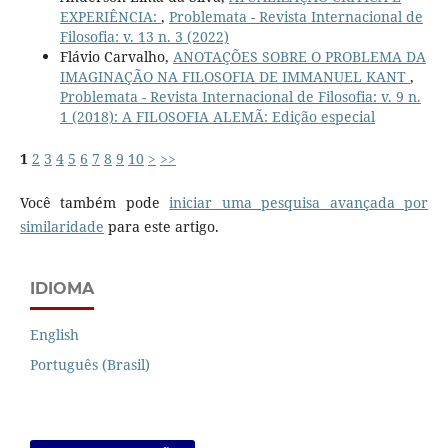
EXPERIÊNCIA:
,
Problemata - Revista Internacional de
Filosofia: v. 13 n. 3 (2022)
Flávio Carvalho,
ANOTAÇÕES SOBRE O PROBLEMA DA
IMAGINAÇÃO NA FILOSOFIA DE IMMANUEL KANT
,
Problemata - Revista Internacional de Filosofia: v. 9 n.
1 (2018): A FILOSOFIA ALEMÃ: Edição especial
1
2
3
4
5
6
7
8
9
10
>
>>
Você também pode
iniciar uma pesquisa avançada por
similaridade
para este artigo.
IDIOMA
English
Português (Brasil)