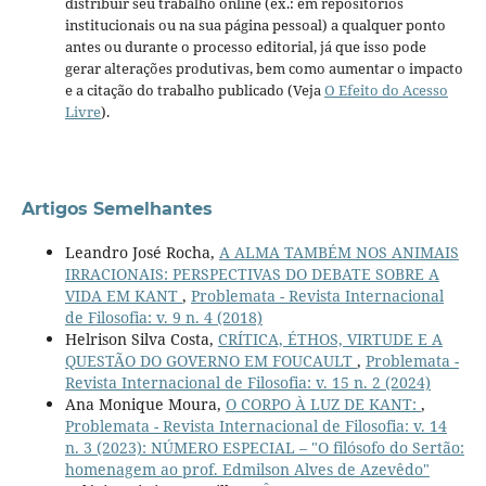
distribuir seu trabalho online (ex.: em repositórios
institucionais ou na sua página pessoal) a qualquer ponto
antes ou durante o processo editorial, já que isso pode
gerar alterações produtivas, bem como aumentar o impacto
e a citação do trabalho publicado (Veja
O Efeito do Acesso
Livre
).
Artigos Semelhantes
Leandro José Rocha,
A ALMA TAMBÉM NOS ANIMAIS
IRRACIONAIS: PERSPECTIVAS DO DEBATE SOBRE A
VIDA EM KANT
,
Problemata - Revista Internacional
de Filosofia: v. 9 n. 4 (2018)
Helrison Silva Costa,
CRÍTICA, ÉTHOS, VIRTUDE E A
QUESTÃO DO GOVERNO EM FOUCAULT
,
Problemata -
Revista Internacional de Filosofia: v. 15 n. 2 (2024)
Ana Monique Moura,
O CORPO À LUZ DE KANT:
,
Problemata - Revista Internacional de Filosofia: v. 14
n. 3 (2023): NÚMERO ESPECIAL – "O filósofo do Sertão:
homenagem ao prof. Edmilson Alves de Azevêdo"