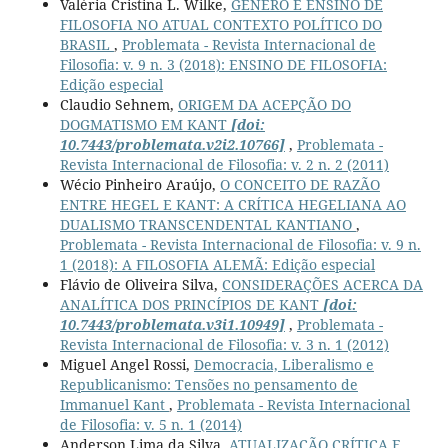
Valéria Cristina L. Wilke,
GÊNERO E ENSINO DE
FILOSOFIA NO ATUAL CONTEXTO POLÍTICO DO
BRASIL
,
Problemata - Revista Internacional de
Filosofia: v. 9 n. 3 (2018): ENSINO DE FILOSOFIA:
Edição especial
Claudio Sehnem,
ORIGEM DA ACEPÇÃO DO
DOGMATISMO EM KANT
[doi:
10.7443/problemata.v2i2.10766]
,
Problemata -
Revista Internacional de Filosofia: v. 2 n. 2 (2011)
Wécio Pinheiro Araújo,
O CONCEITO DE RAZÃO
ENTRE HEGEL E KANT: A CRÍTICA HEGELIANA AO
DUALISMO TRANSCENDENTAL KANTIANO
,
Problemata - Revista Internacional de Filosofia: v. 9 n.
1 (2018): A FILOSOFIA ALEMÃ: Edição especial
Flávio de Oliveira Silva,
CONSIDERAÇÕES ACERCA DA
ANALÍTICA DOS PRINCÍPIOS DE KANT
[doi:
10.7443/problemata.v3i1.10949]
,
Problemata -
Revista Internacional de Filosofia: v. 3 n. 1 (2012)
Miguel Angel Rossi,
Democracia, Liberalismo e
Republicanismo: Tensões no pensamento de
Immanuel Kant
,
Problemata - Revista Internacional
de Filosofia: v. 5 n. 1 (2014)
Anderson Lima da Silva,
ATUALIZAÇÃO CRÍTICA E