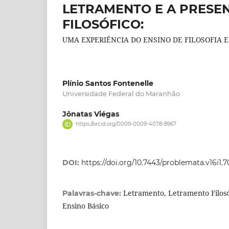
LETRAMENTO E A PRESE
FILOSÓFICO:
UMA EXPERIÊNCIA DO ENSINO DE FILOSOFI
Plínio Santos Fontenelle
Universidade Federal do Maranhão
Jônatas Viégas
https://orcid.org/0009-0009-4078-8967
DOI:
https://doi.org/10.7443/problemata.v16i1.7
Letramento, Letramento Filosóf
Palavras-chave:
Ensino Básico