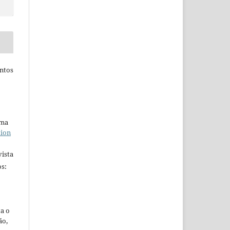
ntos
uma
tion
ista
s:
ta o
ão,