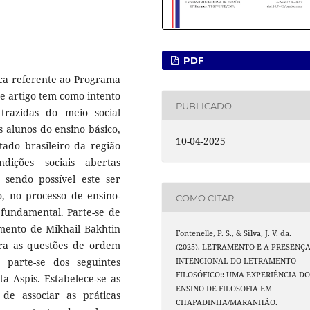
PDF
ica referente ao Programa
te artigo tem como intento
PUBLICADO
trazidas do meio social
s alunos do ensino básico,
10-04-2025
do brasileiro da região
dições sociais abertas
 sendo possível este ser
o, no processo de ensino-
COMO CITAR
 fundamental. Parte-se de
mento de Mikhail Bakhtin
Fontenelle, P. S., & Silva, J. V. da.
ara as questões de ordem
(2025). LETRAMENTO E A PRESENÇ
 parte-se dos seguintes
INTENCIONAL DO LETRAMENTO
FILOSÓFICO:: UMA EXPERIÊNCIA D
ata Aspis. Estabelece-se as
ENSINO DE FILOSOFIA EM
 de associar as práticas
CHAPADINHA/MARANHÃO.