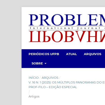
PERIÓDICOS UFPB
ATUAL
ARQUIVOS
SOBRE
INÍCIO
/
ARQUIVOS
/
V. 16 N. 1 (2025): OS MÚLTIPLOS PANORAMAS D
PROF-FILO – EDIÇÃO ESPECIAL
/
Artigos