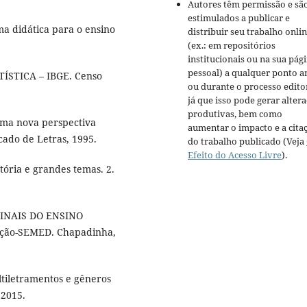
Autores têm permissão e sã
estimulados a publicar e
ma didática para o ensino
distribuir seu trabalho onli
(ex.: em repositórios
institucionais ou na sua pág
pessoal) a qualquer ponto a
ÍSTICA – IBGE. Censo
ou durante o processo editor
já que isso pode gerar alter
produtivas, bem como
uma nova perspectiva
aumentar o impacto e a cita
cado de Letras, 1995.
do trabalho publicado (Veja
Efeito do Acesso Livre
).
etória e grandes temas. 2.
FINAIS DO ENSINO
ção-SEMED. Chapadinha,
tiletramentos e gêneros
 2015.