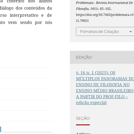
 no contexto dos alunos
Problemata - Revista Internacional De
 diálogo dos conteúdos da
Filosofia
,
16
(1), 85–102.
erso interpretativo e de
https://doi.org/10.7443/problemata.v1
i1.70921
mento vem sendo por nós
Fomatos de Citação
EDIÇÃO
v. 16 n. 1 (2025): OS
MÚLTIPLOS PANORAMAS D
ENSINO DE FILOSOFIA NO
ENSINO MÉDIO BRASILEIRO
A PARTIR DO PROF-FILO –
edição especial
SEÇÃO