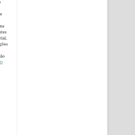
o
ne
ina
ntes
ial,
ações
ção
O