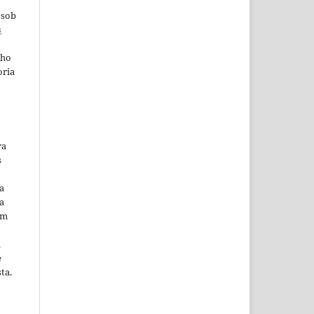
 sob
s
lho
oria
ra
s
a
a
em
m
e
ta.