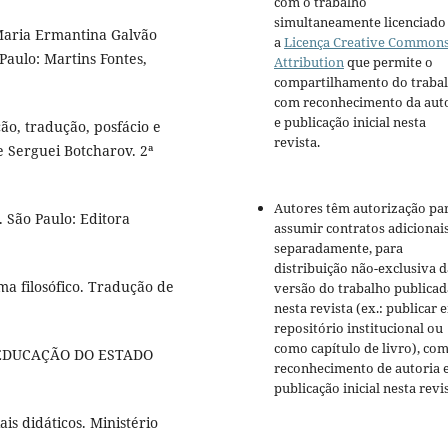
com o trabalho
simultaneamente licenciado
 Maria Ermantina Galvão
a
Licença Creative Common
 Paulo: Martins Fontes,
Attribution
que permite o
compartilhamento do traba
com reconhecimento da aut
e publicação inicial nesta
o, tradução, posfácio e
revista.
e Serguei Botcharov. 2ª
Autores têm autorização pa
 São Paulo: Editora
assumir contratos adicionai
separadamente, para
distribuição não-exclusiva d
ma filosófico. Tradução de
versão do trabalho publicad
nesta revista (ex.: publicar 
repositório institucional ou
como capítulo de livro), co
 EDUCAÇÃO DO ESTADO
reconhecimento de autoria 
publicação inicial nesta revis
ais didáticos. Ministério