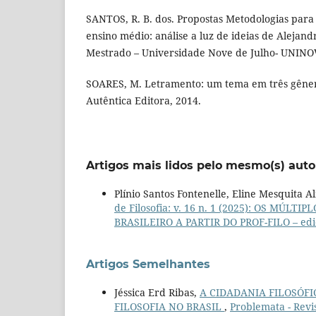
SANTOS, R. B. dos. Propostas Metodologias para o
ensino médio: análise a luz de ideias de Alejandr
Mestrado – Universidade Nove de Julho- UNINOV
SOARES, M. Letramento: um tema em três gênero
Autêntica Editora, 2014.
Artigos mais lidos pelo mesmo(s) auto
Plínio Santos Fontenelle, Eline Mesquita 
de Filosofia: v. 16 n. 1 (2025): OS M
BRASILEIRO A PARTIR DO PROF-FILO – ediç
Artigos Semelhantes
Jéssica Erd Ribas,
A CIDADANIA FILOSÓF
FILOSOFIA NO BRASIL
,
Problemata - Revis