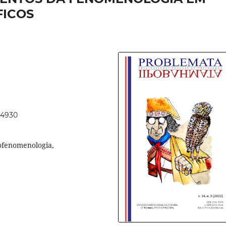
FICOS
64930
ofenomenologia,