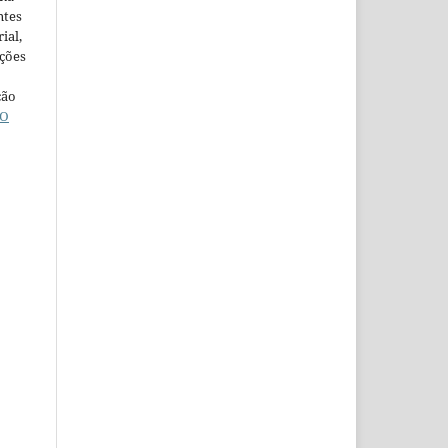
ntes
ial,
ações
ção
O