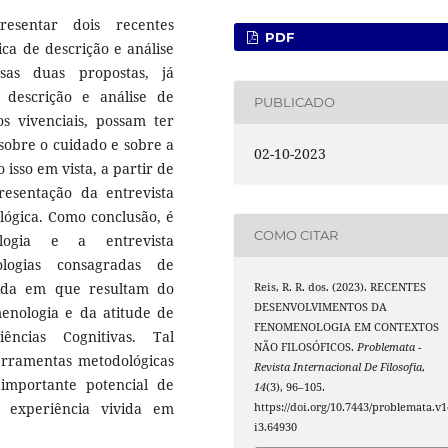
esentar dois recentes
PDF
ca de descrição e análise
sas duas propostas, já
 descrição e análise de
PUBLICADO
os vivenciais, possam ter
sobre o cuidado e sobre a
02-10-2023
isso em vista, a partir de
resentação da entrevista
lógica. Como conclusão, é
COMO CITAR
logia e a entrevista
ologias consagradas de
dida em que resultam do
Reis, R. R. dos. (2023). RECENTES
DESENVOLVIMENTOS DA
enologia e da atitude de
FENOMENOLOGIA EM CONTEXTOS
ncias Cognitivas. Tal
NÃO FILOSÓFICOS.
Problemata -
ferramentas metodológicas
Revista Internacional De Filosofia
,
mportante potencial de
14
(3), 96–105.
 experiência vivida em
https://doi.org/10.7443/problemata.v1
i3.64930