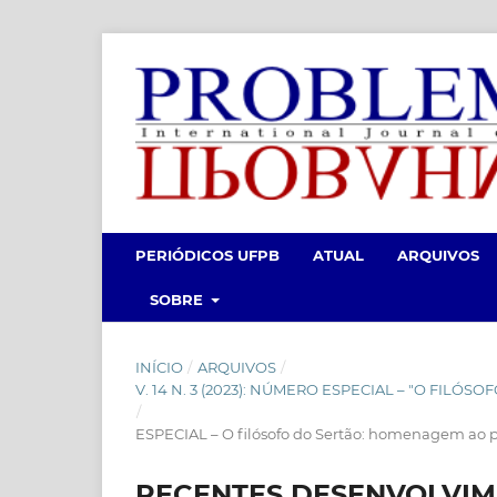
PERIÓDICOS UFPB
ATUAL
ARQUIVOS
SOBRE
INÍCIO
/
ARQUIVOS
/
V. 14 N. 3 (2023): NÚMERO ESPECIAL – "O FI
/
ESPECIAL – O filósofo do Sertão: homenagem ao p
RECENTES DESENVOLVI