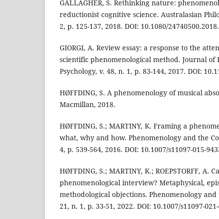
GALLAGHER, S. Rethinking nature: phenomenol
reductionist cognitive science. Australasian Philo
2, p. 125-137, 2018. DOI: 10.1080/24740500.2018
GIORGI, A. Review essay: a response to the atte
scientific phenomenological method. Journal of
Psychology, v. 48, n. 1, p. 83-144, 2017. DOI: 1
HØFFDING, S. A phenomenology of musical abso
Macmillan, 2018.
HØFFDING, S.; MARTINY, K. Framing a phenomen
what, why and how. Phenomenology and the Cogni
4, p. 539-564, 2016. DOI: 10.1007/s11097-015-943
HØFFDING, S.; MARTINY, K.; ROEPSTORFF, A. Ca
phenomenological interview? Metaphysical, epis
methodological objections. Phenomenology and t
21, n. 1, p. 33-51, 2022. DOI: 10.1007/s11097-021