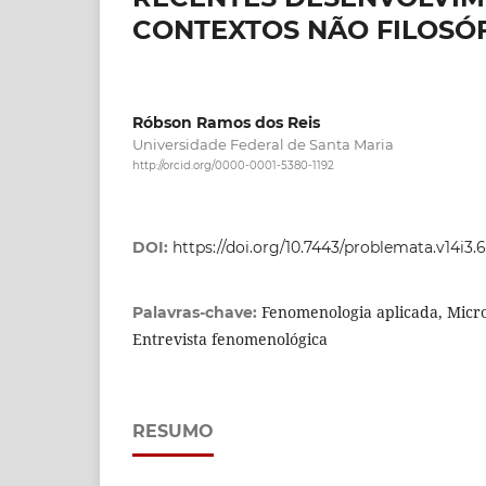
CONTEXTOS NÃO FILOSÓ
Róbson Ramos dos Reis
Universidade Federal de Santa Maria
http://orcid.org/0000-0001-5380-1192
DOI:
https://doi.org/10.7443/problemata.v14i3.
Fenomenologia aplicada, Micr
Palavras-chave:
Entrevista fenomenológica
RESUMO