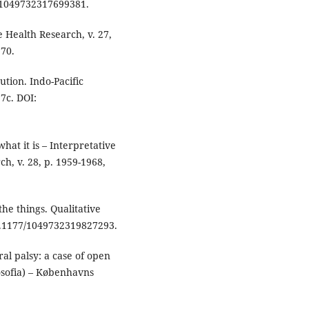
7/1049732317699381.
 Health Research, v. 27,
70.
ion. Indo-Pacific
17c. DOI:
at it is – Interpretative
ch, v. 28, p. 1959-1968,
e things. Qualitative
10.1177/1049732319827293.
al palsy: a case of open
osofia) – Københavns