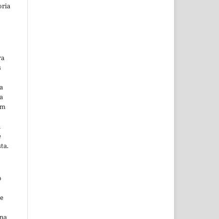
oria
ra
s
a
a
em
m
e
ta.
o
ne
ina