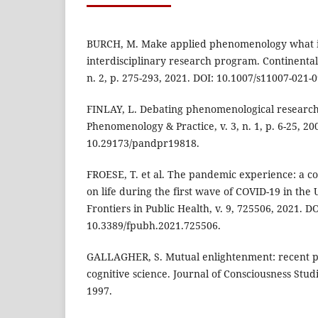
BURCH, M. Make applied phenomenology what it
interdisciplinary research program. Continental
n. 2, p. 275-293, 2021. DOI: 10.1007/s11007-021-
FINLAY, L. Debating phenomenological researc
Phenomenology & Practice, v. 3, n. 1, p. 6-25, 20
10.29173/pandpr19818.
FROESE, T. et al. The pandemic experience: a co
on life during the first wave of COVID-19 in the
Frontiers in Public Health, v. 9, 725506, 2021. DO
10.3389/fpubh.2021.725506.
GALLAGHER, S. Mutual enlightenment: recent 
cognitive science. Journal of Consciousness Studie
1997.