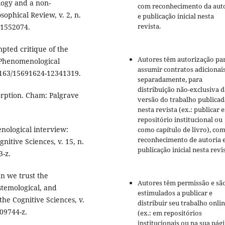
ogy and a non-
com reconhecimento da aut
sophical Review, v. 2, n.
e publicação inicial nesta
revista.
.1552074.
mpted critique of the
Autores têm autorização pa
 Phenomenological
assumir contratos adicionai
0.1163/15691624-12341319.
separadamente, para
distribuição não-exclusiva d
rption. Cham: Palgrave
versão do trabalho publicad
nesta revista (ex.: publicar 
repositório institucional ou
ological interview:
como capítulo de livro), co
reconhecimento de autoria 
tive Sciences, v. 15, n.
publicação inicial nesta revis
3-z.
n we trust the
Autores têm permissão e sã
temological, and
estimulados a publicar e
he Cognitive Sciences, v.
distribuir seu trabalho onli
-09744-z.
(ex.: em repositórios
institucionais ou na sua pág