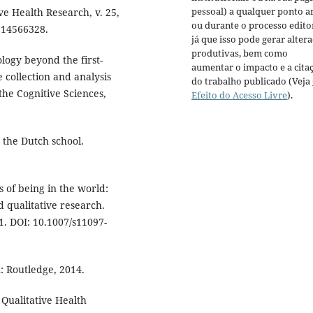
pessoal) a qualquer ponto a
ive Health Research, v. 25,
ou durante o processo editor
314566328.
já que isso pode gerar alter
produtivas, bem como
gy beyond the first-
aumentar o impacto e a cita
 collection and analysis
do trabalho publicado (Veja
he Cognitive Sciences,
Efeito do Acesso Livre
).
the Dutch school.
of being in the world:
 qualitative research.
. DOI: 10.1007/s11097-
 Routledge, 2014.
Qualitative Health