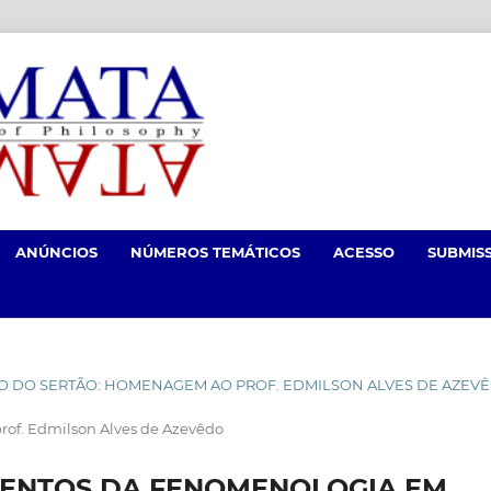
ANÚNCIOS
NÚMEROS TEMÁTICOS
ACESSO
SUBMIS
LÓSOFO DO SERTÃO: HOMENAGEM AO PROF. EDMILSON ALVES DE AZEV
rof. Edmilson Alves de Azevêdo
MENTOS DA FENOMENOLOGIA EM