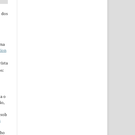
 dos
uma
tion
ista
s:
ta o
ão,
 sob
s
lho