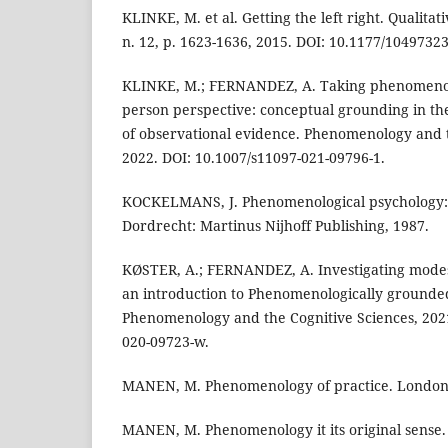
KLINKE, M. et al. Getting the left right. Qualitat
n. 12, p. 1623-1636, 2015. DOI: 10.1177/1049732
KLINKE, M.; FERNANDEZ, A. Taking phenomenolo
person perspective: conceptual grounding in the
of observational evidence. Phenomenology and t
2022. DOI: 10.1007/s11097-021-09796-1.
KOCKELMANS, J. Phenomenological psychology: 
Dordrecht: Martinus Nijhoff Publishing, 1987.
KØSTER, A.; FERNANDEZ, A. Investigating modes 
an introduction to Phenomenologically grounded
Phenomenology and the Cognitive Sciences, 2021
020-09723-w.
MANEN, M. Phenomenology of practice. London:
MANEN, M. Phenomenology it its original sense. 