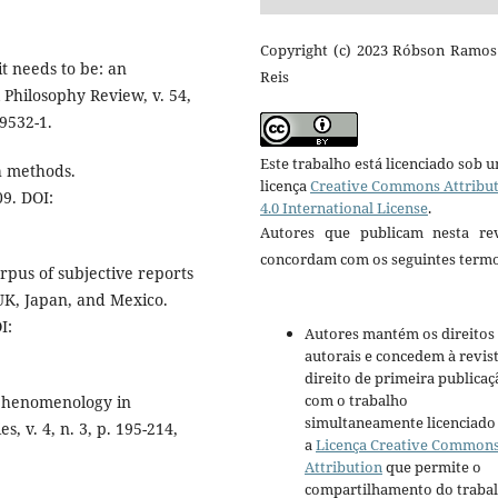
Copyright (c) 2023 Róbson Ramos
 needs to be: an
Reis
 Philosophy Review, v. 54,
09532-1.
Este trabalho está licenciado sob 
h methods.
licença
Creative Commons Attribu
09. DOI:
4.0 International License
.
Autores que publicam nesta rev
concordam com os seguintes termo
rpus of subjective reports
 UK, Japan, and Mexico.
I:
Autores mantém os direitos
autorais e concedem à revis
direito de primeira publicaç
com o trabalho
phenomenology in
simultaneamente licenciado
s, v. 4, n. 3, p. 195-214,
a
Licença Creative Common
Attribution
que permite o
compartilhamento do traba