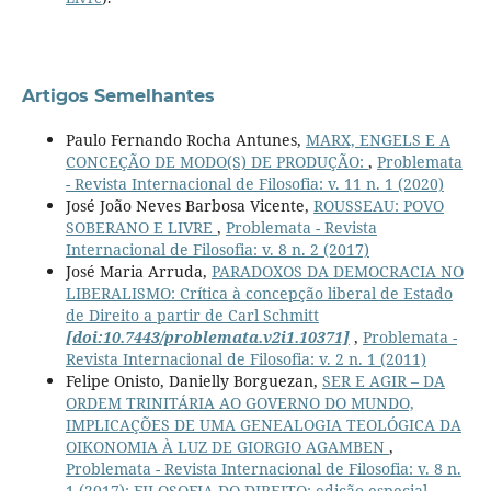
Artigos Semelhantes
Paulo Fernando Rocha Antunes,
MARX, ENGELS E A
CONCEÇÃO DE MODO(S) DE PRODUÇÃO:
,
Problemata
- Revista Internacional de Filosofia: v. 11 n. 1 (2020)
José João Neves Barbosa Vicente,
ROUSSEAU: POVO
SOBERANO E LIVRE
,
Problemata - Revista
Internacional de Filosofia: v. 8 n. 2 (2017)
José Maria Arruda,
PARADOXOS DA DEMOCRACIA NO
LIBERALISMO: Crítica à concepção liberal de Estado
de Direito a partir de Carl Schmitt
[doi:10.7443/problemata.v2i1.10371]
,
Problemata -
Revista Internacional de Filosofia: v. 2 n. 1 (2011)
Felipe Onisto, Danielly Borguezan,
SER E AGIR – DA
ORDEM TRINITÁRIA AO GOVERNO DO MUNDO,
IMPLICAÇÕES DE UMA GENEALOGIA TEOLÓGICA DA
OIKONOMIA À LUZ DE GIORGIO AGAMBEN
,
Problemata - Revista Internacional de Filosofia: v. 8 n.
1 (2017): FILOSOFIA DO DIREITO: edição especial