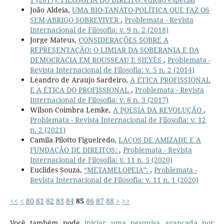
João Aldeia,
UMA BIO-TANATO-POLÍTICA QUE FAZ OS
SEM-ABRIGO SOBREVIVER
,
Problemata - Revista
Internacional de Filosofia: v. 9 n. 2 (2018)
Jorge Mateus,
CONSIDERAÇÕES SOBRE A
REPRESENTAÇÃO: O LIMIAR DA SOBERANIA E DA
DEMOCRACIA EM ROUSSEAU E SIEYÈS
,
Problemata -
Revista Internacional de Filosofia: v. 5 n. 2 (2014)
Leandro de Araujo Sardeiro,
A ÉTICA PROFISSIONAL
E A ÉTICA DO PROFISSIONAL
,
Problemata - Revista
Internacional de Filosofia: v. 8 n. 3 (2017)
Wilson Coimbra Lemke,
A POESIA DA REVOLUÇÃO
,
Problemata - Revista Internacional de Filosofia: v. 12
n. 2 (2021)
Camila Pilotto Figueiredo,
LAÇOS DE AMIZADE E A
FUNDAÇÃO DE DIREITOS:
,
Problemata - Revista
Internacional de Filosofia: v. 11 n. 5 (2020)
Euclides Souza,
“METAMELOPEIA”:
,
Problemata -
Revista Internacional de Filosofia: v. 11 n. 1 (2020)
<<
<
80
81
82
83
84
85
86
87
88
>
>>
Você também pode
iniciar uma pesquisa avançada por