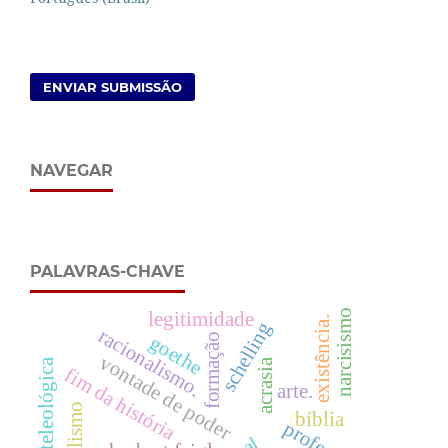
ENVIAR SUBMISSÃO
NAVEGAR
PALAVRAS-CHAVE
narcisismo
legitimidade
existência.
schelling
racionalismo.
formação
goethe
vontade de poder
acrasia
prova teleológica
fim da história
arte.
bíblia
profecia