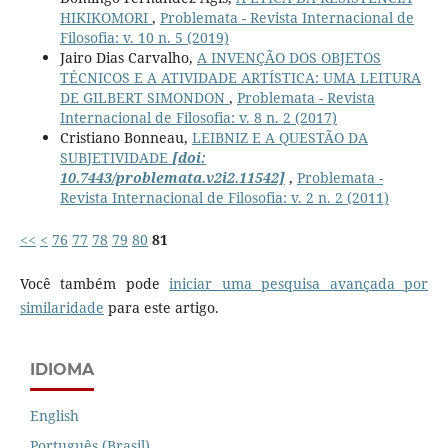
HIKIKOMORI
,
Problemata - Revista Internacional de
Filosofia: v. 10 n. 5 (2019)
Jairo Dias Carvalho,
A INVENÇÃO DOS OBJETOS
TÉCNICOS E A ATIVIDADE ARTÍSTICA: UMA LEITURA
DE GILBERT SIMONDON
,
Problemata - Revista
Internacional de Filosofia: v. 8 n. 2 (2017)
Cristiano Bonneau,
LEIBNIZ E A QUESTÃO DA
SUBJETIVIDADE
[doi:
10.7443/problemata.v2i2.11542]
,
Problemata -
Revista Internacional de Filosofia: v. 2 n. 2 (2011)
<<
<
76
77
78
79
80
81
Você também pode
iniciar uma pesquisa avançada por
similaridade
para este artigo.
IDIOMA
English
Português (Brasil)