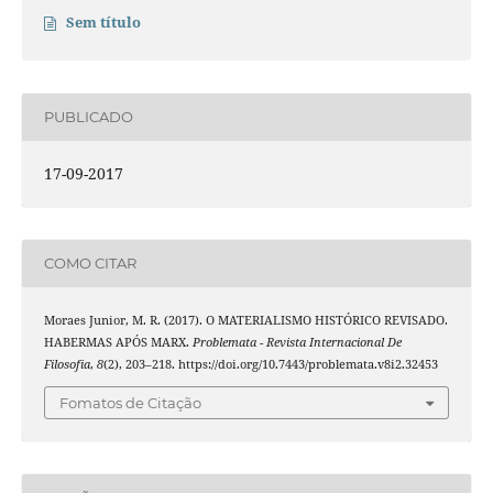
Sem título
PUBLICADO
17-09-2017
COMO CITAR
Moraes Junior, M. R. (2017). O MATERIALISMO HISTÓRICO REVISADO.
HABERMAS APÓS MARX.
Problemata - Revista Internacional De
Filosofia
,
8
(2), 203–218. https://doi.org/10.7443/problemata.v8i2.32453
Fomatos de Citação