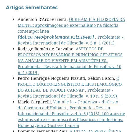
Artigos Semelhantes
Anderson D'Arc Ferreira,
OCKHAM E A FILOSOFIA DA
MENTE: aproximações ao externalismo na filosofia
contemporânea
[doi:10.7443/problemata.v2i1.10447]
,
Problemata -
Revista Internacional de Filosofia: v. 2 n. 1 (2011)
Rodrigo Romão de Carvalho,
ASPECTOS DE
PROCESSOS NECESSÁRIOS E PRINCÍPIOS GERATIVOS
NA ANÁLISE DO VIVENTE EM ARISTÓTELES
,
Problemata - Revista Internacional de Filosofia: v. 10
n. 1 (2019)
Pedro Henrique Nogueira Pizzutti, Gelson Liston,
O
PROJETO LÓGICO-LINGUÍSTICO E EPISTEMOLÓGICO
DO AUFBAU DE RUDOLF CARNAP
,
Problemata -
Revista Internacional de Filosofia: v. 10 n. 5 (2019)
Mario Carparelli,
Vanini e la « Prudenza » di Cristo :
da Cardano a d’Holbach
,
Problemata - Revista
Internacional de Filosofia: v. 4 n. 3 (2013): 100 anos de
estudos sobre os manuscritos filosóficos clandestinos:
Homenagem a Gustave Lanson
Domingo Fernández Agis,
A ÉTICA DA RESISTÊNCIA