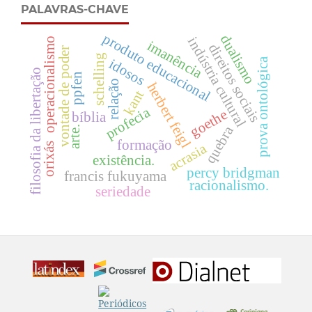
PALAVRAS-CHAVE
produto educacional
dualismo
indústria cultural
operacionalismo
imanência
direitos sociais
vontade de poder
schelling
prova ontológica
idosos
filosofia da libertação
ppfen
relação
herbert feigl
kant
profecia
goethe
bíblia
quebra
arte.
formação
acrasia
orixás
existência.
percy bridgman
francis fukuyama
racionalismo.
seriedade