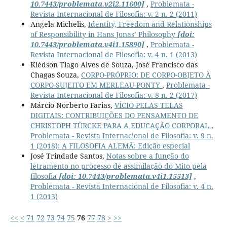
10.7443/problemata.v2i2.11600]
,
Problemata -
Revista Internacional de Filosofia: v. 2 n. 2 (2011)
Angela Michelis,
Identity, Freedom and Relationships
of Responsibility in Hans Jonas’ Philosophy
[doi:
10.7443/problemata.v4i1.15890]
,
Problemata -
Revista Internacional de Filosofia: v. 4 n. 1 (2013)
Klédson Tiago Alves de Souza, José Francisco das
Chagas Souza,
CORPO-PRÓPRIO: DE CORPO-OBJETO À
CORPO-SUJEITO EM MERLEAU-PONTY
,
Problemata -
Revista Internacional de Filosofia: v. 8 n. 2 (2017)
Márcio Norberto Farias,
VÍCIO PELAS TELAS
DIGITAIS: CONTRIBUIÇÕES DO PENSAMENTO DE
CHRISTOPH TÜRCKE PARA A EDUCAÇÃO CORPORAL
,
Problemata - Revista Internacional de Filosofia: v. 9 n.
1 (2018): A FILOSOFIA ALEMÃ: Edição especial
José Trindade Santos,
Notas sobre a função do
letramento no processo de assimilação do Mito pela
filosofia
[doi: 10.7443/problemata.v4i1.15513]
,
Problemata - Revista Internacional de Filosofia: v. 4 n.
1 (2013)
<<
<
71
72
73
74
75
76
77
78
>
>>