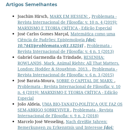
Artigos Semelhantes
Joachim Hirsch,
MARX EM HESSEN:
,
Problemata -
Revista Internacional de Filosofia: v. 10 n. 4 (2019):
MARXISMO E TEORIA CRÍTICA - Edição Especial
José Carlos Gomes Marçal,
Matemática como uma
Ciência de Padrões: Epistemologia
[doi:
10.7443/problemata.v4i1.13254]
,
Problemata -
Revista Internacional de Filosofia: v. 4 n. 1 (2013)
Gabriel Garmendia da Trindade,
RESENHA:
ROWLANDS, Mark. Animal Rights: All That Matters.
London: Hodder & Stoughton, 2013.
,
Problemata -
Revista Internacional de Filosofia: v. 6 n. 3 (2015)
José Barata-Moura,
SOBRE O CAPITAL DE MARX:
,
Problemata - Revista Internacional de Filosofia: v. 10
n. 4 (2019): MARXISMO E TEORIA CRÍTICA - Edição
Especial
João Aldeia,
UMA BIO-TANATO-POLÍTICA QUE FAZ OS
SEM-ABRIGO SOBREVIVER
,
Problemata - Revista
Internacional de Filosofia: v. 9 n. 2 (2018)
Marcelo José Wesseling,
Nach dreißig Jahren:
Bemerkungen zu Erkenntnis und Interesse
[doi: