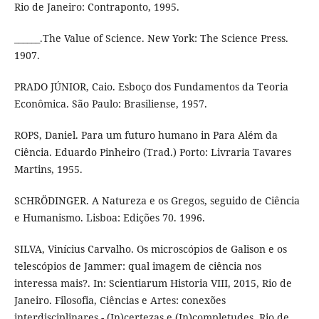
Rio de Janeiro: Contraponto, 1995.
______.The Value of Science. New York: The Science Press.
1907.
PRADO JÚNIOR, Caio. Esboço dos Fundamentos da Teoria
Econômica. São Paulo: Brasiliense, 1957.
ROPS, Daniel. Para um futuro humano in Para Além da
Ciência. Eduardo Pinheiro (Trad.) Porto: Livraria Tavares
Martins, 1955.
SCHRÖDINGER. A Natureza e os Gregos, seguido de Ciência
e Humanismo. Lisboa: Edições 70. 1996.
SILVA, Vinícius Carvalho. Os microscópios de Galison e os
telescópios de Jammer: qual imagem de ciência nos
interessa mais?. In: Scientiarum Historia VIII, 2015, Rio de
Janeiro. Filosofia, Ciências e Artes: conexões
interdisciplinares - (In)certezas e (In)completudes. Rio de