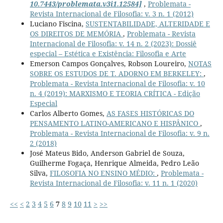
10.7443/problemata.v3i1.12584]
,
Problemata -
Revista Internacional de Filosofia: v. 3 n. 1 (2012)
Luciano Fiscina,
SUSTENTABILIDADE, ALTERIDADE E
OS DIREITOS DE MEMÓRIA
,
Problemata - Revista
Internacional de Filosofia: v. 14 n. 2 (2023): Dossiê
especial – Estética e Existência: Filosofia e Arte
Emerson Campos Gonçalves, Robson Loureiro,
NOTAS
SOBRE OS ESTUDOS DE T. ADORNO EM BERKELEY:
,
Problemata - Revista Internacional de Filosofia: v. 10
n. 4 (2019): MARXISMO E TEORIA CRÍTICA - Edição
Especial
Carlos Alberto Gomes,
AS FASES HISTÓRICAS DO
PENSAMENTO LATINO-AMERICANO E HISPÂNICO
,
Problemata - Revista Internacional de Filosofia: v. 9 n.
2 (2018)
José Mateus Bido, Anderson Gabriel de Souza,
Guilherme Fogaça, Henrique Almeida, Pedro Leão
Silva,
FILOSOFIA NO ENSINO MÉDIO:
,
Problemata -
Revista Internacional de Filosofia: v. 11 n. 1 (2020)
<<
<
2
3
4
5
6
7
8
9
10
11
>
>>