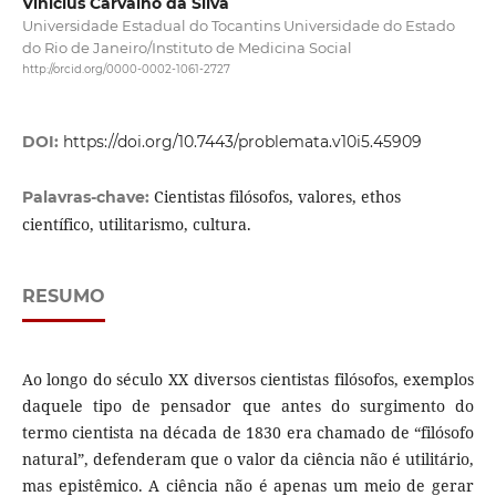
Vinícius Carvalho da Silva
Universidade Estadual do Tocantins Universidade do Estado
do Rio de Janeiro/Instituto de Medicina Social
http://orcid.org/0000-0002-1061-2727
DOI:
https://doi.org/10.7443/problemata.v10i5.45909
Cientistas filósofos, valores, ethos
Palavras-chave:
científico, utilitarismo, cultura.
RESUMO
Ao longo do século XX diversos cientistas filósofos, exemplos
daquele tipo de pensador que antes do surgimento do
termo cientista na década de 1830 era chamado de “filósofo
natural”, defenderam que o valor da ciência não é utilitário,
mas epistêmico. A ciência não é apenas um meio de gerar