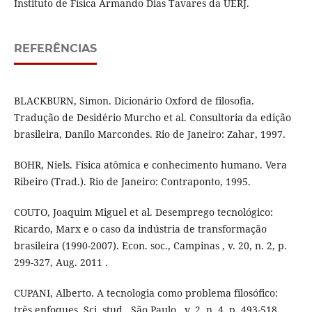
Instituto de Física Armando Dias Tavares da UERJ.
REFERÊNCIAS
BLACKBURN, Simon. Dicionário Oxford de filosofia.
Tradução de Desidério Murcho et al. Consultoria da edição
brasileira, Danilo Marcondes. Rio de Janeiro: Zahar, 1997.
BOHR, Niels. Física atômica e conhecimento humano. Vera
Ribeiro (Trad.). Rio de Janeiro: Contraponto, 1995.
COUTO, Joaquim Miguel et al. Desemprego tecnológico:
Ricardo, Marx e o caso da indústria de transformação
brasileira (1990-2007). Econ. soc., Campinas , v. 20, n. 2, p.
299-327, Aug. 2011 .
CUPANI, Alberto. A tecnologia como problema filosófico:
três enfoques. Sci. stud., São Paulo , v. 2, n. 4, p. 493-518,