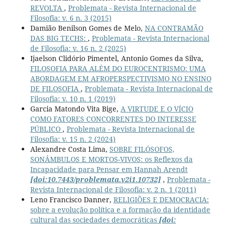
REVOLTA
,
Problemata - Revista Internacional de
Filosofia: v. 6 n. 3 (2015)
Damião Benilson Gomes de Melo,
NA CONTRAMÃO
DAS BIG TECHS:
,
Problemata - Revista Internacional
de Filosofia: v. 16 n. 2 (2025)
Ijaelson Clidório Pimentel, Antonio Gomes da Silva,
FILOSOFIA PARA ALÉM DO EUROCENTRISMO: UMA
ABORDAGEM EM AFROPERSPECTIVISMO NO ENSINO
DE FILOSOFIA
,
Problemata - Revista Internacional de
Filosofia: v. 10 n. 1 (2019)
Garcia Matondo Vita Bige,
A VIRTUDE E O VÍCIO
COMO FATORES CONCORRENTES DO INTERESSE
PÚBLICO
,
Problemata - Revista Internacional de
Filosofia: v. 15 n. 2 (2024)
Alexandre Costa Lima,
SOBRE FILÓSOFOS,
SONÂMBULOS E MORTOS-VIVOS: os Reflexos da
Incapacidade para Pensar em Hannah Arendt
[doi:10.7443/problemata.v2i1.10732]
,
Problemata -
Revista Internacional de Filosofia: v. 2 n. 1 (2011)
Leno Francisco Danner,
RELIGIÕES E DEMOCRACIA:
sobre a evolução política e a formação da identidade
cultural das sociedades democráticas
[doi: