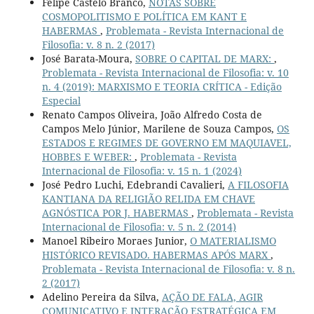
Felipe Castelo Branco,
NOTAS SOBRE
COSMOPOLITISMO E POLÍTICA EM KANT E
HABERMAS
,
Problemata - Revista Internacional de
Filosofia: v. 8 n. 2 (2017)
José Barata-Moura,
SOBRE O CAPITAL DE MARX:
,
Problemata - Revista Internacional de Filosofia: v. 10
n. 4 (2019): MARXISMO E TEORIA CRÍTICA - Edição
Especial
Renato Campos Oliveira, João Alfredo Costa de
Campos Melo Júnior, Marilene de Souza Campos,
OS
ESTADOS E REGIMES DE GOVERNO EM MAQUIAVEL,
HOBBES E WEBER:
,
Problemata - Revista
Internacional de Filosofia: v. 15 n. 1 (2024)
José Pedro Luchi, Edebrandi Cavalieri,
A FILOSOFIA
KANTIANA DA RELIGIÃO RELIDA EM CHAVE
AGNÓSTICA POR J. HABERMAS
,
Problemata - Revista
Internacional de Filosofia: v. 5 n. 2 (2014)
Manoel Ribeiro Moraes Junior,
O MATERIALISMO
HISTÓRICO REVISADO. HABERMAS APÓS MARX
,
Problemata - Revista Internacional de Filosofia: v. 8 n.
2 (2017)
Adelino Pereira da Silva,
AÇÃO DE FALA, AGIR
COMUNICATIVO E INTERAÇÃO ESTRATÉGICA EM