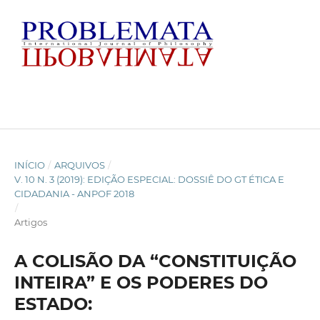
INÍCIO
/
ARQUIVOS
/
V. 10 N. 3 (2019): EDIÇÃO ESPECIAL: DOSSIÊ DO GT ÉTICA E
CIDADANIA - ANPOF 2018
/
Artigos
A COLISÃO DA “CONSTITUIÇÃO
INTEIRA” E OS PODERES DO
ESTADO: