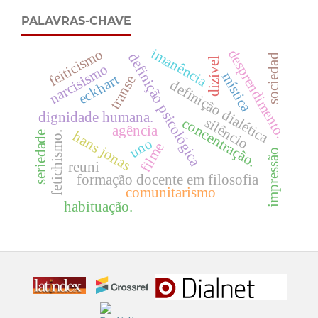
PALAVRAS-CHAVE
imanência
feiticismo
desprendimento.
definição psicológica
sociedad
dizível
narcisismo
mística
eckhart
transe
definição dialética
dignidade humana.
silêncio
concentração.
agência
hans jonas
seriedade
fetichismo.
uno
filme
impressão
reuni
formação docente em filosofia
comunitarismo
habituação.