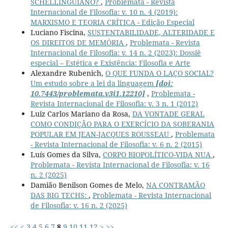
SCHELLINGUIANO?
,
Problemata - Revista
Internacional de Filosofia: v. 10 n. 4 (2019):
MARXISMO E TEORIA CRÍTICA - Edição Especial
Luciano Fiscina,
SUSTENTABILIDADE, ALTERIDADE E
OS DIREITOS DE MEMÓRIA
,
Problemata - Revista
Internacional de Filosofia: v. 14 n. 2 (2023): Dossiê
especial – Estética e Existência: Filosofia e Arte
Alexandre Rubenich,
O QUE FUNDA O LAÇO SOCIAL?
Um estudo sobre a lei da linguagem
[doi:
10.7443/problemata.v3i1.12210]
,
Problemata -
Revista Internacional de Filosofia: v. 3 n. 1 (2012)
Luiz Carlos Mariano da Rosa,
DA VONTADE GERAL
COMO CONDIÇÃO PARA O EXERCÍCIO DA SOBERANIA
POPULAR EM JEAN-JACQUES ROUSSEAU
,
Problemata
- Revista Internacional de Filosofia: v. 6 n. 2 (2015)
Luís Gomes da Silva,
CORPO BIOPOLÍTICO-VIDA NUA
,
Problemata - Revista Internacional de Filosofia: v. 16
n. 2 (2025)
Damião Benilson Gomes de Melo,
NA CONTRAMÃO
DAS BIG TECHS:
,
Problemata - Revista Internacional
de Filosofia: v. 16 n. 2 (2025)
<<
<
3
4
5
6
7
8
9
10
11
12
>
>>