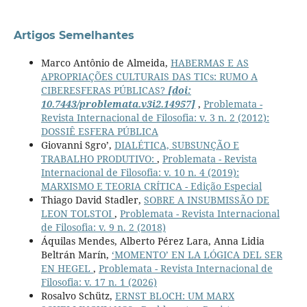
Artigos Semelhantes
Marco Antônio de Almeida,
HABERMAS E AS
APROPRIAÇÕES CULTURAIS DAS TICs: RUMO A
CIBERESFERAS PÚBLICAS?
[doi:
10.7443/problemata.v3i2.14957]
,
Problemata -
Revista Internacional de Filosofia: v. 3 n. 2 (2012):
DOSSIÊ ESFERA PÚBLICA
Giovanni Sgro’,
DIALÉTICA, SUBSUNÇÃO E
TRABALHO PRODUTIVO:
,
Problemata - Revista
Internacional de Filosofia: v. 10 n. 4 (2019):
MARXISMO E TEORIA CRÍTICA - Edição Especial
Thiago David Stadler,
SOBRE A INSUBMISSÃO DE
LEON TOLSTOI
,
Problemata - Revista Internacional
de Filosofia: v. 9 n. 2 (2018)
Áquilas Mendes, Alberto Pérez Lara, Anna Lidia
Beltrán Marín,
‘MOMENTO’ EN LA LÓGICA DEL SER
EN HEGEL
,
Problemata - Revista Internacional de
Filosofia: v. 17 n. 1 (2026)
Rosalvo Schütz,
ERNST BLOCH: UM MARX