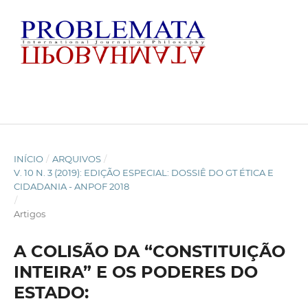
INÍCIO
/
ARQUIVOS
/
V. 10 N. 3 (2019): EDIÇÃO ESPECIAL: DOSSIÊ DO GT ÉTICA E
CIDADANIA - ANPOF 2018
/
Artigos
A COLISÃO DA “CONSTITUIÇÃO
INTEIRA” E OS PODERES DO
ESTADO: