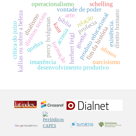
operacionalismo
schelling
vontade de poder
direito humano
kallias ou sobre a beleza
direitos sociais
produto educacional
arte.
dualismo
relação
bíblia
percy bridgman
profecia
existência.
crítica do juízo
kant
fim da história
acrasia
goethe
herbert feigl
quebra
formação
idosos
imanência
narcisismo
desenvolvimento produtivo