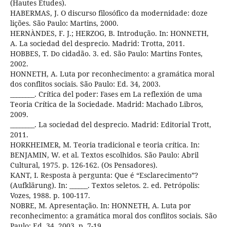
(Hautes Études).
HABERMAS, J. O discurso filosófico da modernidade: doze
lições. São Paulo: Martins, 2000.
HERNÀNDES, F. J.; HERZOG, B. Introdução. In: HONNETH,
A. La sociedad del desprecio. Madrid: Trotta, 2011.
HOBBES, T. Do cidadão. 3. ed. São Paulo: Martins Fontes,
2002.
HONNETH, A. Luta por reconhecimento: a gramática moral
dos conflitos sociais. São Paulo: Ed. 34, 2003.
________. Crítica del poder: Fases em La reflexión de uma
Teoria Crítica de la Sociedade. Madrid: Machado Libros,
2009.
________. La sociedad del desprecio. Madrid: Editorial Trott,
2011.
HORKHEIMER, M. Teoria tradicional e teoria crítica. In:
BENJAMIN, W. et al. Textos escolhidos. São Paulo: Abril
Cultural, 1975. p. 126-162. (Os Pensadores).
KANT, I. Resposta à pergunta: Que é “Esclarecimento”?
(Aufklärung). In: ______. Textos seletos. 2. ed. Petrópolis:
Vozes, 1988. p. 100-117.
NOBRE, M. Apresentação. In: HONNETH, A. Luta por
reconhecimento: a gramática moral dos conflitos sociais. São
Paulo: Ed. 34, 2003. p. 7-19.