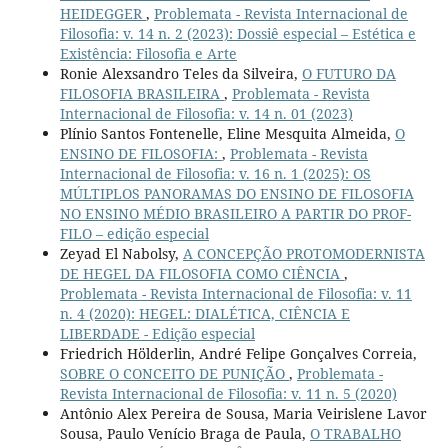
HEIDEGGER
,
Problemata - Revista Internacional de
Filosofia: v. 14 n. 2 (2023): Dossiê especial – Estética e
Existência: Filosofia e Arte
Ronie Alexsandro Teles da Silveira,
O FUTURO DA
FILOSOFIA BRASILEIRA
,
Problemata - Revista
Internacional de Filosofia: v. 14 n. 01 (2023)
Plínio Santos Fontenelle, Eline Mesquita Almeida,
O
ENSINO DE FILOSOFIA:
,
Problemata - Revista
Internacional de Filosofia: v. 16 n. 1 (2025): OS
MÚLTIPLOS PANORAMAS DO ENSINO DE FILOSOFIA
NO ENSINO MÉDIO BRASILEIRO A PARTIR DO PROF-
FILO – edição especial
Zeyad El Nabolsy,
A CONCEPÇÃO PROTOMODERNISTA
DE HEGEL DA FILOSOFIA COMO CIÊNCIA
,
Problemata - Revista Internacional de Filosofia: v. 11
n. 4 (2020): HEGEL: DIALÉTICA, CIÊNCIA E
LIBERDADE - Edição especial
Friedrich Hölderlin, André Felipe Gonçalves Correia,
SOBRE O CONCEITO DE PUNIÇÃO
,
Problemata -
Revista Internacional de Filosofia: v. 11 n. 5 (2020)
Antônio Alex Pereira de Sousa, Maria Veirislene Lavor
Sousa, Paulo Venício Braga de Paula,
O TRABALHO