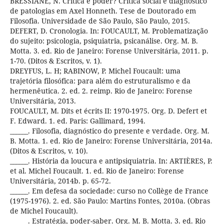
BRESSIANE, N. Crítica e poder? Crítica social e diagnóstico
de patologias em Axel Honneth. Tese de Doutorado em
Filosofia. Universidade de São Paulo, São Paulo, 2015.
DEFERT, D. Cronologia. In: FOUCAULT, M. Problematização
do sujeito: psicologia, psiquiatria, psicanálise. Org. M. B.
Motta. 3. ed. Rio de Janeiro: Forense Universitária, 2011. p.
1-70. (Ditos & Escritos, v. 1).
DREYFUS, L. H; RABINOW, P. Michel Foucault: uma
trajetória filosófica: para além do estruturalismo e da
hermenêutica. 2. ed. 2. reimp. Rio de Janeiro: Forense
Universitária, 2013.
FOUCAULT, M. Dits et écrits II: 1970-1975. Org. D. Defert et
F. Edward. 1. ed. Paris: Gallimard, 1994.
______. Filosofia, diagnóstico do presente e verdade. Org. M.
B. Motta. 1. ed. Rio de Janeiro: Forense Universitária, 2014a.
(Ditos & Escritos, v. 10).
______. História da loucura e antipsiquiatria. In: ARTIÈRES, P.
et al. Michel Foucault. 1. ed. Rio de Janeiro: Forense
Universitária, 2014b. p. 65-72.
______. Em defesa da sociedade: curso no Collège de France
(1975-1976). 2. ed. São Paulo: Martins Fontes, 2010a. (Obras
de Michel Foucault).
______. Estratégia, poder-saber. Org. M. B. Motta. 3. ed. Rio