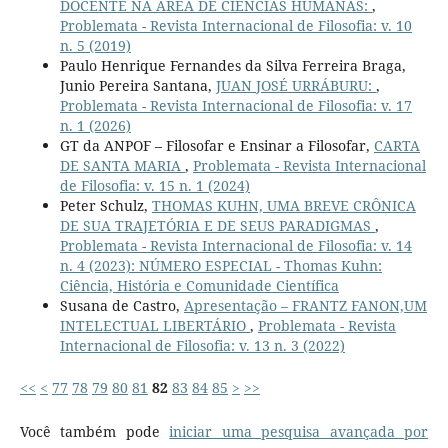
DOCENTE NA ÁREA DE CIÊNCIAS HUMANAS:
,
Problemata - Revista Internacional de Filosofia: v. 10
n. 5 (2019)
Paulo Henrique Fernandes da Silva Ferreira Braga,
Junio Pereira Santana,
JUAN JOSÉ URRÁBURU:
,
Problemata - Revista Internacional de Filosofia: v. 17
n. 1 (2026)
GT da ANPOF – Filosofar e Ensinar a Filosofar,
CARTA
DE SANTA MARIA
,
Problemata - Revista Internacional
de Filosofia: v. 15 n. 1 (2024)
Peter Schulz,
THOMAS KUHN, UMA BREVE CRÔNICA
DE SUA TRAJETÓRIA E DE SEUS PARADIGMAS
,
Problemata - Revista Internacional de Filosofia: v. 14
n. 4 (2023): NÚMERO ESPECIAL - Thomas Kuhn:
Ciência, História e Comunidade Científica
Susana de Castro,
Apresentação – FRANTZ FANON,UM
INTELECTUAL LIBERTÁRIO
,
Problemata - Revista
Internacional de Filosofia: v. 13 n. 3 (2022)
<<
<
77
78
79
80
81
82
83
84
85
>
>>
Você também pode
iniciar uma pesquisa avançada por