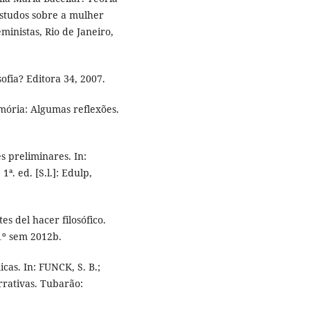
estudos sobre a mulher
ministas, Rio de Janeiro,
ofia? Editora 34, 2007.
ória: Algumas reflexões.
s preliminares. In:
ª. ed. [S.l.]: Edulp,
tes del hacer filosófico.
 1º sem 2012b.
cas. In: FUNCK, S. B.;
rrativas. Tubarão: