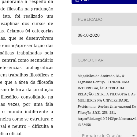
m panorama a respeito da
de filosofia na graduação
 isto, foi realizado um
PUBLICADO
sciplinas dos cursos de
ras. Criamos 04 categorias
08-10-2020
nas, que se desenvolvem
 o ensino/apresentação das
máticas trabalhadas pela
ma central como secundário
COMO CITAR
erências bibliográficas
 trabalhos filosóficos e
Magalhães de Andrade, M., &
e que a área da filosofia
Ergnaldo Gontijo, P. (2020). UMA
INTERROGAÇÃO ACERCA DA
esmo leitura da produção
RELAÇÃO ENTRE A FILOSOFIA E AS
filosófico consolidado na
MULHERES NA UNIVERSIDADE.
as vezes, por uma fala
Problemata - Revista Internacional De
r o mundo indiferente à
Filosofia
,
11
(3), 258–281.
neira como se estrutura e
https://doi.org/10.7443/problemata.v1
i3.53958
sal e neutro – dificulta a
ico oficial.
Fomatos de Citação