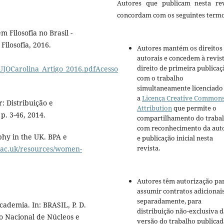
Autores que publicam nesta rev
concordam com os seguintes termo
Filosofia no Brasil -
ilosofia, 2016.
Autores mantém os direitos
autorais e concedem à revis
direito de primeira publicaç
UJOCarolina_Artigo_2016.pdfAcesso
com o trabalho
simultaneamente licenciado
a
Licença Creative Common
 Distribuição e
Attribution
que permite o
p. 3-46, 2014.
compartilhamento do traba
com reconhecimento da aut
hy in the UK. BPA e
e publicação inicial nesta
revista.
.ac.uk/resources/women-
Autores têm autorização pa
assumir contratos adicionai
separadamente, para
ademia. In: BRASIL, P. D.
distribuição não-exclusiva d
ro Nacional de Núcleos e
versão do trabalho publicad