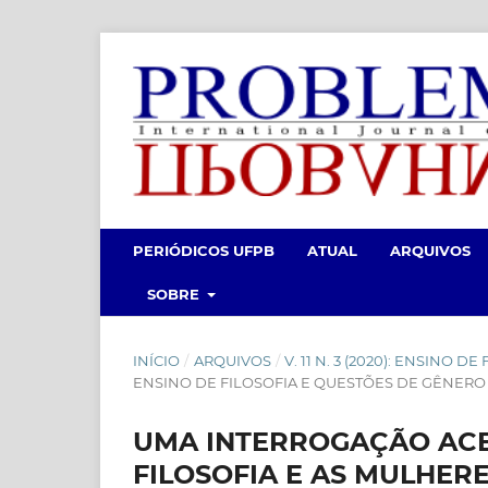
PERIÓDICOS UFPB
ATUAL
ARQUIVOS
SOBRE
INÍCIO
/
ARQUIVOS
/
V. 11 N. 3 (2020): ENSINO
ENSINO DE FILOSOFIA E QUESTÕES DE GÊNERO 
UMA INTERROGAÇÃO ACE
FILOSOFIA E AS MULHER