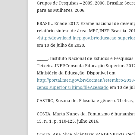
Grupos de Pesquisas – 2005, 2006. Brasília: Secre
para as Mulheres, 2006.
BRASIL. Enade 2017: Exame nacional de desemp
relatório síntese de área. MEC,INEP. Brasília. 20
<
http://download.inep.gov.br/educacao_superior/
em 10 de julho de 2020.
______. Instituto Nacional de Estudos e Pesquisas
Teixeira.INEP.Censo da Educação Superior. 201
Ministério da Educação. Disponível em:
http://portal.mec.gov.br/docman/setembro-2018-
censo-superior-u-ltimo/fileAcessado
em 10 de jul
CASTRO, Susana de. Filosofia e gênero. 7Letras,
COSTA, Marta Nunes da. Feminismo é humanismo. 
15, n. 1, p. 110-125, julho 2016.
COSTA, Ana Alice Alcântara; SARDENBERG, Cecíli