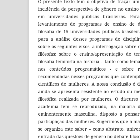
O presente texto tem o objetivo de traçar u
incidência da perspectiva de gênero no ensino 
em universidades públicas brasileiras. Para
levantamento de programas de ensino de di
filosofia de 15 universidades públicas brasilei
para a análise desses programas de discipli
sobre os seguintes eixos: a interrogação sobre
filósofas; sobre o ensino/apresentação de te
filosofia feminista na história - tanto como te
nos conteúdos programáticos - e sobre ref
recomendadas nesses programas que contemplem
científicos de mulheres. A nossa conclusão é d
ainda se apresenta resistente ao estudo ou m
filosófica realizada por mulheres. O discurso 
academia tem se reproduzido, na maioria d
eminentemente masculina, disposto a pensa
participação das mulheres. Sugerimos que a ma
se organiza este saber – como abstrato, univer
entrada das questões de gênero no debate filosóf