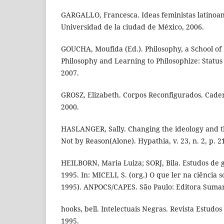
GARGALLO, Francesca. Ideas feministas latinoam
Universidad de la ciudad de México, 2006.
GOUCHA, Moufida (Ed.). Philosophy, a School o
Philosophy and Learning to Philosophize: Status
2007.
GROSZ, Elizabeth. Corpos Reconfigurados. Cadern
2000.
HASLANGER, Sally. Changing the ideology and th
Not by Reason(Alone). Hypathia, v. 23, n. 2, p. 2
HEILBORN, Maria Luiza; SORJ, Bila. Estudos de g
1995. In: MICELI, S. (org.) O que ler na ciência s
1995). ANPOCS/CAPES. São Paulo: Editora Sumaré
hooks, bell. Intelectuais Negras. Revista Estudos F
1995.