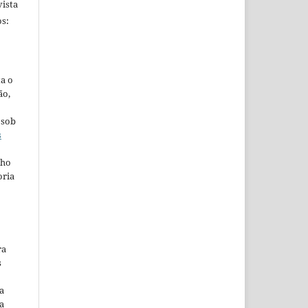
ista
s:
ta o
ão,
 sob
s
lho
oria
ra
s
a
a