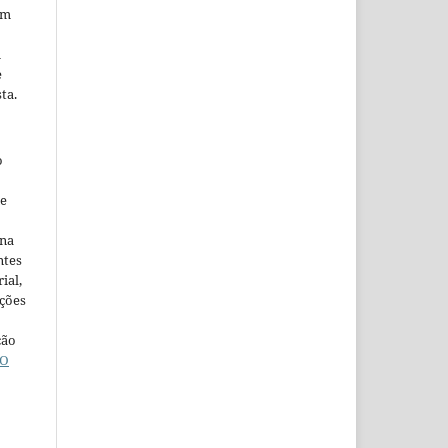
em
m
e
ta.
o
ne
ina
ntes
ial,
ações
ção
O