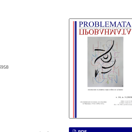
53958
PDF