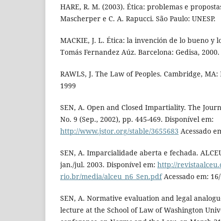
HARE, R. M. (2003). Ética: problemas e propost
Mascherper e C. A. Rapucci. São Paulo: UNESP.
MACKIE, J. L. Ética: la invención de lo bueno y 
Tomás Fernandez Aúz. Barcelona: Gedisa, 2000.
RAWLS, J. The Law of Peoples. Cambridge, MA: 
1999
SEN, A. Open and Closed Impartiality. The Journa
No. 9 (Sep., 2002), pp. 445-469. Disponível em:
http://www.jstor.org/stable/3655683
Acessado em
SEN, A. Imparcialidade aberta e fechada. ALCEU - 
jan./jul. 2003. Disponível em:
http://revistaalceu
rio.br/media/alceu_n6_Sen.pdf
Acessado em: 16/
SEN, A. Normative evaluation and legal analogue
lecture at the School of Law of Washington Univer