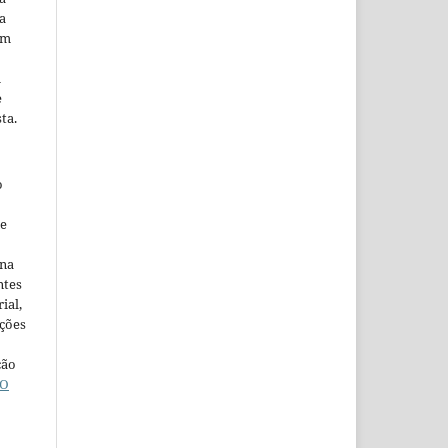
a
em
m
e
ta.
o
ne
ina
ntes
ial,
ações
ção
O