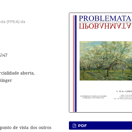
da (PPEA) da
6147
cialidade aberta,
Singer
PDF
ponto de vista dos outros