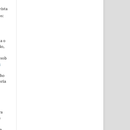
ista
s:
ta o
ão,
 sob
s
lho
oria
ra
s
a