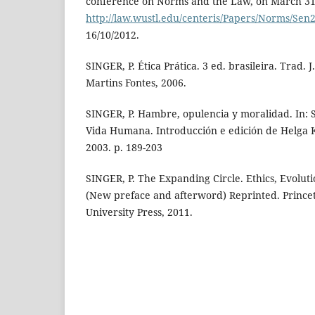
conference on Norms and the Law, on March 31,
http://law.wustl.edu/centeris/Papers/Norms/Sen
16/10/2012.
SINGER, P. Ética Prática. 3 ed. brasileira. Trad. 
Martins Fontes, 2006.
SINGER, P. Hambre, opulencia y moralidad. In: S
Vida Humana. Introducción e edición de Helga 
2003. p. 189-203
SINGER, P. The Expanding Circle. Ethics, Evolut
(New preface and afterword) Reprinted. Prince
University Press, 2011.