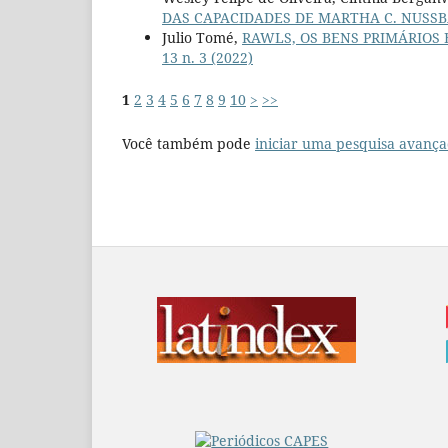
DAS CAPACIDADES DE MARTHA C. NUS
Julio Tomé,
RAWLS, OS BENS PRIMÁRIOS 
13 n. 3 (2022)
1
2
3
4
5
6
7
8
9
10
>
>>
Você também pode
iniciar uma pesquisa avança