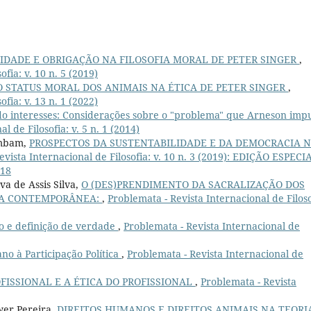
IDADE E OBRIGAÇÃO NA FILOSOFIA MORAL DE PETER SINGER
,
fia: v. 10 n. 5 (2019)
O STATUS MORAL DOS ANIMAIS NA ÉTICA DE PETER SINGER
,
fia: v. 13 n. 1 (2022)
 interesses: Considerações sobre o "problema" que Arneson imp
l de Filosofia: v. 5 n. 1 (2014)
ambam,
PROSPECTOS DA SUSTENTABILIDADE E DA DEMOCRACIA 
evista Internacional de Filosofia: v. 10 n. 3 (2019): EDIÇÃO ESPECI
018
a de Assis Silva,
O (DES)PRENDIMENTO DA SACRALIZAÇÃO DOS
RA CONTEMPORÂNEA:
,
Problemata - Revista Internacional de Filoso
o e definição de verdade
,
Problemata - Revista Internacional de
no à Participação Política
,
Problemata - Revista Internacional de
OFISSIONAL E A ÉTICA DO PROFISSIONAL
,
Problemata - Revista
wer Pereira,
DIREITOS HUMANOS E DIREITOS ANIMAIS NA TEORI