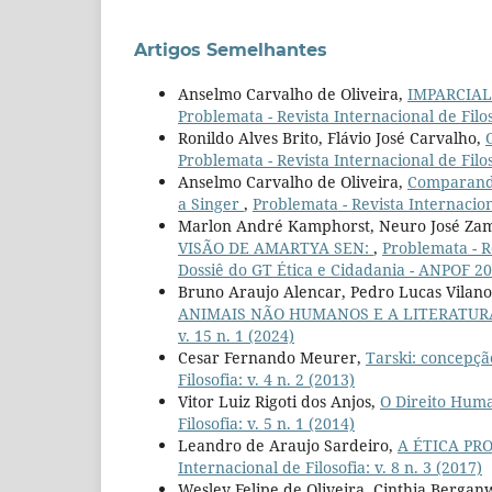
Artigos Semelhantes
Anselmo Carvalho de Oliveira,
IMPARCIAL
Problemata - Revista Internacional de Filoso
Ronildo Alves Brito, Flávio José Carvalho,
Problemata - Revista Internacional de Filoso
Anselmo Carvalho de Oliveira,
Comparando
a Singer
,
Problemata - Revista Internaciona
Marlon André Kamphorst, Neuro José Z
VISÃO DE AMARTYA SEN:
,
Problemata - R
Dossiê do GT Ética e Cidadania - ANPOF 2
Bruno Araujo Alencar, Pedro Lucas Vilanov
ANIMAIS NÃO HUMANOS E A LITERATU
v. 15 n. 1 (2024)
Cesar Fernando Meurer,
Tarski: concepçã
Filosofia: v. 4 n. 2 (2013)
Vitor Luiz Rigoti dos Anjos,
O Direito Huma
Filosofia: v. 5 n. 1 (2014)
Leandro de Araujo Sardeiro,
A ÉTICA PR
Internacional de Filosofia: v. 8 n. 3 (2017)
Wesley Felipe de Oliveira, Cinthia Bergan