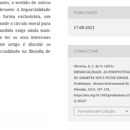
anto, o sentido de outros
evante. A imparcialidade
PUBLICADO
e forma exclusivista, um
ande o círculo moral para
17-08-2021
andida exige ainda mais:
 ter os seus interesses
te artigo é discutir os
rcialidade na filosofia de
COMO CITAR
Oliveira, A. C. de O. (2021).
IMPARCIALIDADE, AS PERSPECTIVA
DE AMARTYA SEN E PETER SINGER.
Problemata - Revista Internacional De
Filosofia
,
12
(1), 107–119.
https://doi.org/10.7443/problemata.v1
i1.56147
Fomatos de Citação