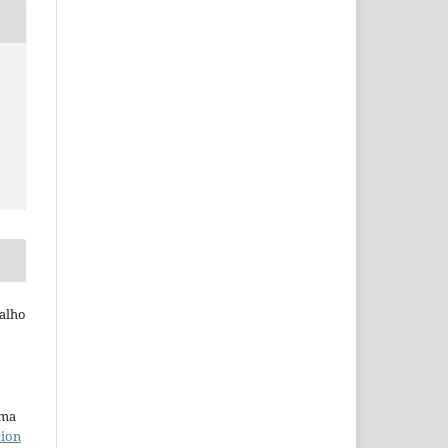
alho
uma
tion