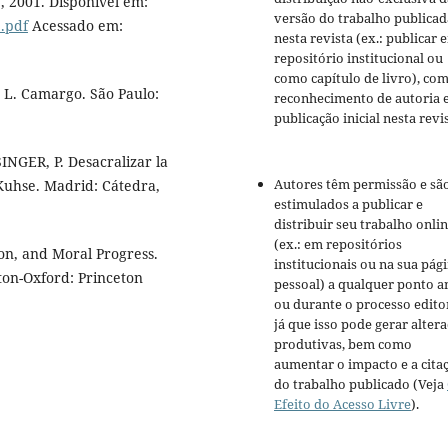
 2001. Disponível em:
versão do trabalho publicad
2.pdf
Acessado em:
nesta revista (ex.: publicar 
repositório institucional ou
como capítulo de livro), co
J. L. Camargo. São Paulo:
reconhecimento de autoria 
publicação inicial nesta revis
INGER, P. Desacralizar la
Autores têm permissão e sã
Kuhse. Madrid: Cátedra,
estimulados a publicar e
distribuir seu trabalho onli
(ex.: em repositórios
ion, and Moral Progress.
institucionais ou na sua pág
ton-Oxford: Princeton
pessoal) a qualquer ponto a
ou durante o processo editor
já que isso pode gerar alter
produtivas, bem como
aumentar o impacto e a cita
do trabalho publicado (Veja
Efeito do Acesso Livre
).