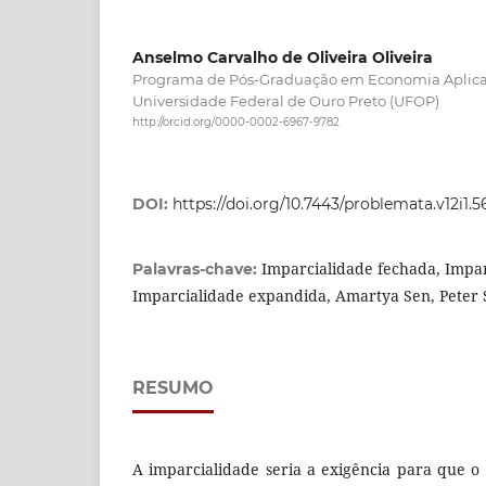
Anselmo Carvalho de Oliveira Oliveira
Programa de Pós-Graduação em Economia Aplica
Universidade Federal de Ouro Preto (UFOP)
http://orcid.org/0000-0002-6967-9782
DOI:
https://doi.org/10.7443/problemata.v12i1.5
Imparcialidade fechada, Impar
Palavras-chave:
Imparcialidade expandida, Amartya Sen, Peter 
RESUMO
A imparcialidade seria a exigência para que o 