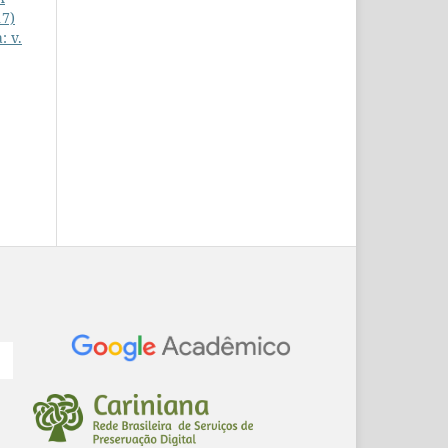
17)
: v.