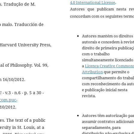
4.0 International License
.
as. Tradução de M.
Autores que publicam nesta rev
concordam com os seguintes termo
lo malo. Traducción de
Autores mantém os direitos
autorais e concedem à revis
Harvard University Press,
direito de primeira publicaç
com o trabalho
simultaneamente licenciado
l of Philosophy. Vol. 99,
a
Licença Creative Common
Attribution
que permite o
compartilhamento do traba
 16/10/2012.
com reconhecimento da aut
e publicação inicial nesta
v.3 - n.6 - p. 5 a 30 -
revista.
.com.puc-
10/2012.
Autores têm autorização pa
s. The text of a public
assumir contratos adicionai
sity in St. Louis, at a
separadamente, para
distribuição não-exclusiva d