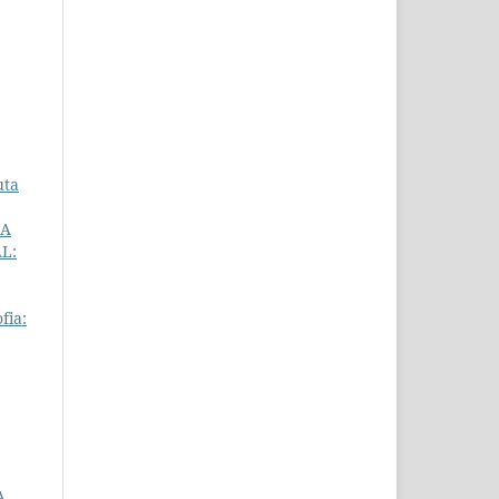
uta
NA
AL:
fia:
A