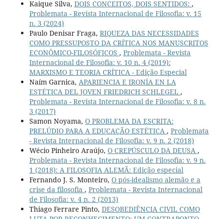
Kaique Silva,
DOIS CONCEITOS, DOIS SENTIDOS:
,
Problemata - Revista Internacional de Filosofia: v. 15
n. 3 (2024)
Paulo Denisar Fraga,
RIQUEZA DAS NECESSIDADES
COMO PRESSUPOSTO DA CRÍTICA NOS MANUSCRITOS
ECONÔMICO-FILOSÓFICOS
,
Problemata - Revista
Internacional de Filosofia: v. 10 n. 4 (2019):
MARXISMO E TEORIA CRÍTICA - Edição Especial
Naím Garnica,
APARIENCIA E IRONÍA EN LA
ESTÉTICA DEL JOVEN FRIEDRICH SCHLEGEL
,
Problemata - Revista Internacional de Filosofia: v. 8 n.
3 (2017)
Samon Noyama,
O PROBLEMA DA ESCRITA:
PRELÚDIO PARA A EDUCAÇÃO ESTÉTICA
,
Problemata
- Revista Internacional de Filosofia: v. 9 n. 2 (2018)
Wécio Pinheiro Araújo,
O CREPÚSCULO DA DEUSA
,
Problemata - Revista Internacional de Filosofia: v. 9 n.
1 (2018): A FILOSOFIA ALEMÃ: Edição especial
Fernando J. S. Monteiro,
O pós-idealismo alemão e a
crise da filosofia
,
Problemata - Revista Internacional
de Filosofia: v. 4 n. 2 (2013)
Thiago Ferrare Pinto,
DESOBEDIÊNCIA CIVIL COMO
LUTA POR RECONHECIMENTO: UM CONTRAPONTO