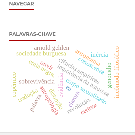
NAVEGAR
PALAVRAS-CHAVE
arnold gehlen
incômodo filosófico
astronomia
sociedade burguesa
inércia
conoscenza
ciências empíricas
etnia negra.
ouvir
impotência da natureza
genocídio
copérnico
evidência
corpo sexualizado
sobrevivência
eu
antropologia
tradução
distinção
clareza
palavra
revolução.
certeza