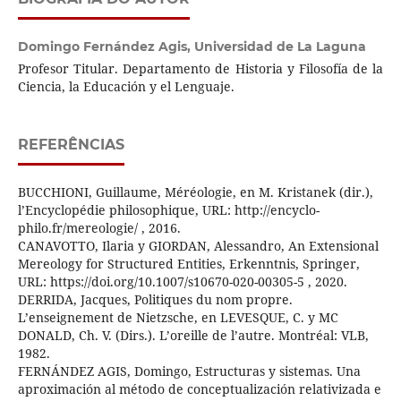
Domingo Fernández Agis,
Universidad de La Laguna
Profesor Titular. Departamento de Historia y Filosofía de la
Ciencia, la Educación y el Lenguaje.
REFERÊNCIAS
BUCCHIONI, Guillaume, Méréologie, en M. Kristanek (dir.),
l’Encyclopédie philosophique, URL: http://encyclo-
philo.fr/mereologie/ , 2016.
CANAVOTTO, Ilaria y GIORDAN, Alessandro, An Extensional
Mereology for Structured Entities, Erkenntnis, Springer,
URL: https://doi.org/10.1007/s10670-020-00305-5 , 2020.
DERRIDA, Jacques, Politiques du nom propre.
L’enseignement de Nietzsche, en LEVESQUE, C. y MC
DONALD, Ch. V. (Dirs.). L’oreille de l’autre. Montréal: VLB,
1982.
FERNÁNDEZ AGIS, Domingo, Estructuras y sistemas. Una
aproximación al método de conceptualización relativizada e