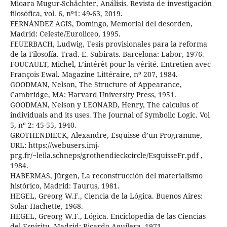
Mioara Mugur-Schächter, Análisis. Revista de investigación
filosófica, vol. 6, nº1: 49-63, 2019.
FERNÁNDEZ AGIS, Domingo, Memorial del desorden,
Madrid: Celeste/Euroliceo, 1995.
FEUERBACH, Ludwig, Tesis provisionales para la reforma
de la Filosofía. Trad. E. Subirats. Barcelona: Labor, 1976.
FOUCAULT, Michel, L’intérêt pour la vérité. Entretien avec
François Ewal. Magazine Littéraire, nº 207, 1984.
GOODMAN, Nelson, The Structure of Appearance,
Cambridge, MA: Harvard University Press, 1951.
GOODMAN, Nelson y LEONARD, Henry, The calculus of
individuals and its uses. The Journal of Symbolic Logic. Vol
5, nº 2: 45-55, 1940.
GROTHENDIECK, Alexandre, Esquisse d’un Programme,
URL: https://webusers.imj-
prg.fr/~leila.schneps/grothendieckcircle/EsquisseFr.pdf ,
1984.
HABERMAS, Jürgen, La reconstrucción del materialismo
histórico, Madrid: Taurus, 1981.
HEGEL, Greorg W.F., Ciencia de la Lógica. Buenos Aires:
Solar-Hachette, 1968.
HEGEL, Greorg W.F., Lógica. Enciclopedia de las Ciencias
del Espíritu. Madrid: Ricardo Aguilera, 1971.