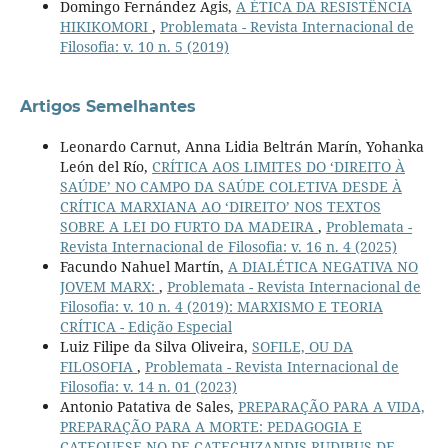
Domingo Fernández Agis,
A ÉTICA DA RESISTÊNCIA
HIKIKOMORI
,
Problemata - Revista Internacional de
Filosofia: v. 10 n. 5 (2019)
Artigos Semelhantes
Leonardo Carnut, Anna Lidia Beltrán Marín, Yohanka
León del Río,
CRÍTICA AOS LIMITES DO ‘DIREITO À
SAÚDE’ NO CAMPO DA SAÚDE COLETIVA DESDE À
CRÍTICA MARXIANA AO ‘DIREITO’ NOS TEXTOS
SOBRE A LEI DO FURTO DA MADEIRA
,
Problemata -
Revista Internacional de Filosofia: v. 16 n. 4 (2025)
Facundo Nahuel Martín,
A DIALÉTICA NEGATIVA NO
JOVEM MARX:
,
Problemata - Revista Internacional de
Filosofia: v. 10 n. 4 (2019): MARXISMO E TEORIA
CRÍTICA - Edição Especial
Luiz Filipe da Silva Oliveira,
SOFILE, OU DA
FILOSOFIA
,
Problemata - Revista Internacional de
Filosofia: v. 14 n. 01 (2023)
Antonio Patativa de Sales,
PREPARAÇÃO PARA A VIDA,
PREPARAÇÃO PARA A MORTE: PEDAGOGIA E
CATEQUESE NO DE CATECHIZANDIS RUDIBUS DE