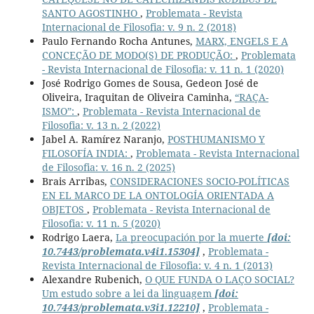
SANTO AGOSTINHO
,
Problemata - Revista
Internacional de Filosofia: v. 9 n. 2 (2018)
Paulo Fernando Rocha Antunes,
MARX, ENGELS E A
CONCEÇÃO DE MODO(S) DE PRODUÇÃO:
,
Problemata
- Revista Internacional de Filosofia: v. 11 n. 1 (2020)
José Rodrigo Gomes de Sousa, Gedeon José de
Oliveira, Iraquitan de Oliveira Caminha,
“RAÇA-
ISMO”:
,
Problemata - Revista Internacional de
Filosofia: v. 13 n. 2 (2022)
Jabel A. Ramírez Naranjo,
POSTHUMANISMO Y
FILOSOFÍA INDIA:
,
Problemata - Revista Internacional
de Filosofia: v. 16 n. 2 (2025)
Brais Arribas,
CONSIDERACIONES SOCIO-POLÍTICAS
EN EL MARCO DE LA ONTOLOGÍA ORIENTADA A
OBJETOS
,
Problemata - Revista Internacional de
Filosofia: v. 11 n. 5 (2020)
Rodrigo Laera,
La preocupación por la muerte
[doi:
10.7443/problemata.v4i1.15304]
,
Problemata -
Revista Internacional de Filosofia: v. 4 n. 1 (2013)
Alexandre Rubenich,
O QUE FUNDA O LAÇO SOCIAL?
Um estudo sobre a lei da linguagem
[doi:
10.7443/problemata.v3i1.12210]
,
Problemata -