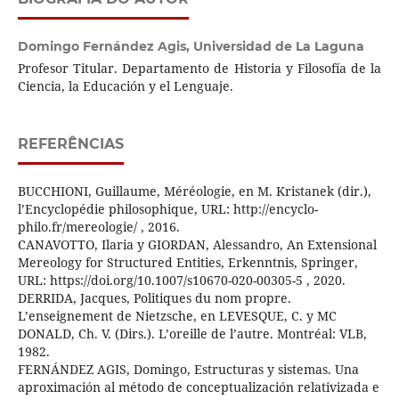
Domingo Fernández Agis,
Universidad de La Laguna
Profesor Titular. Departamento de Historia y Filosofía de la
Ciencia, la Educación y el Lenguaje.
REFERÊNCIAS
BUCCHIONI, Guillaume, Méréologie, en M. Kristanek (dir.),
l’Encyclopédie philosophique, URL: http://encyclo-
philo.fr/mereologie/ , 2016.
CANAVOTTO, Ilaria y GIORDAN, Alessandro, An Extensional
Mereology for Structured Entities, Erkenntnis, Springer,
URL: https://doi.org/10.1007/s10670-020-00305-5 , 2020.
DERRIDA, Jacques, Politiques du nom propre.
L’enseignement de Nietzsche, en LEVESQUE, C. y MC
DONALD, Ch. V. (Dirs.). L’oreille de l’autre. Montréal: VLB,
1982.
FERNÁNDEZ AGIS, Domingo, Estructuras y sistemas. Una
aproximación al método de conceptualización relativizada e