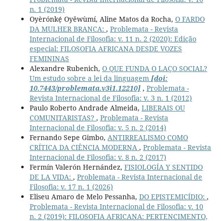
n. 1 (2019)
Oyèrónkẹ́ Oyěwùmí, Aline Matos da Rocha,
O FARDO
DA MULHER BRANCA:
,
Problemata - Revista
Internacional de Filosofia: v. 11 n. 2 (2020): Edição
especial: FILOSOFIA AFRICANA DESDE VOZES
FEMININAS
Alexandre Rubenich,
O QUE FUNDA O LAÇO SOCIAL?
Um estudo sobre a lei da linguagem
[doi:
10.7443/problemata.v3i1.12210]
,
Problemata -
Revista Internacional de Filosofia: v. 3 n. 1 (2012)
Paulo Roberto Andrade Almeida,
LIBERAIS OU
COMUNITARISTAS?
,
Problemata - Revista
Internacional de Filosofia: v. 5 n. 2 (2014)
Fernando Sepe Gimbo,
ANTIRREALISMO COMO
CRÍTICA DA CIÊNCIA MODERNA
,
Problemata - Revista
Internacional de Filosofia: v. 8 n. 2 (2017)
Fermín Valerón Hernández,
FISIOLOGÍA Y SENTIDO
DE LA VIDA:
,
Problemata - Revista Internacional de
Filosofia: v. 17 n. 1 (2026)
Eliseu Amaro de Melo Pessanha,
DO EPISTEMICÍDIO:
,
Problemata - Revista Internacional de Filosofia: v. 10
n. 2 (2019): FILOSOFIA AFRICANA: PERTENCIMENTO,