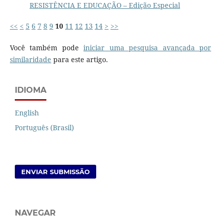
RESISTÊNCIA E EDUCAÇÃO – Edição Especial
<<
<
5
6
7
8
9
10
11
12
13
14
>
>>
Você também pode
iniciar uma pesquisa avançada por
similaridade
para este artigo.
IDIOMA
English
Português (Brasil)
ENVIAR SUBMISSÃO
NAVEGAR