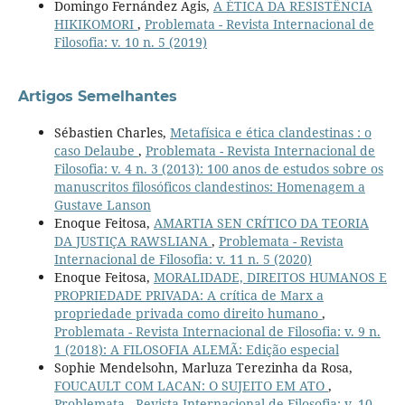
Domingo Fernández Agis,
A ÉTICA DA RESISTÊNCIA
HIKIKOMORI
,
Problemata - Revista Internacional de
Filosofia: v. 10 n. 5 (2019)
Artigos Semelhantes
Sébastien Charles,
Metafísica e ética clandestinas : o
caso Delaube
,
Problemata - Revista Internacional de
Filosofia: v. 4 n. 3 (2013): 100 anos de estudos sobre os
manuscritos filosóficos clandestinos: Homenagem a
Gustave Lanson
Enoque Feitosa,
AMARTIA SEN CRÍTICO DA TEORIA
DA JUSTIÇA RAWSLIANA
,
Problemata - Revista
Internacional de Filosofia: v. 11 n. 5 (2020)
Enoque Feitosa,
MORALIDADE, DIREITOS HUMANOS E
PROPRIEDADE PRIVADA: A crítica de Marx a
propriedade privada como direito humano
,
Problemata - Revista Internacional de Filosofia: v. 9 n.
1 (2018): A FILOSOFIA ALEMÃ: Edição especial
Sophie Mendelsohn, Marluza Terezinha da Rosa,
FOUCAULT COM LACAN: O SUJEITO EM ATO
,
Problemata - Revista Internacional de Filosofia: v. 10