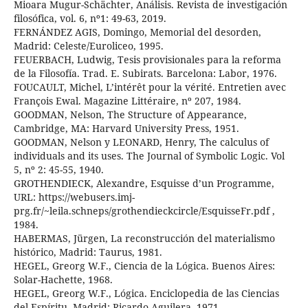
Mioara Mugur-Schächter, Análisis. Revista de investigación
filosófica, vol. 6, nº1: 49-63, 2019.
FERNÁNDEZ AGIS, Domingo, Memorial del desorden,
Madrid: Celeste/Euroliceo, 1995.
FEUERBACH, Ludwig, Tesis provisionales para la reforma
de la Filosofía. Trad. E. Subirats. Barcelona: Labor, 1976.
FOUCAULT, Michel, L’intérêt pour la vérité. Entretien avec
François Ewal. Magazine Littéraire, nº 207, 1984.
GOODMAN, Nelson, The Structure of Appearance,
Cambridge, MA: Harvard University Press, 1951.
GOODMAN, Nelson y LEONARD, Henry, The calculus of
individuals and its uses. The Journal of Symbolic Logic. Vol
5, nº 2: 45-55, 1940.
GROTHENDIECK, Alexandre, Esquisse d’un Programme,
URL: https://webusers.imj-
prg.fr/~leila.schneps/grothendieckcircle/EsquisseFr.pdf ,
1984.
HABERMAS, Jürgen, La reconstrucción del materialismo
histórico, Madrid: Taurus, 1981.
HEGEL, Greorg W.F., Ciencia de la Lógica. Buenos Aires:
Solar-Hachette, 1968.
HEGEL, Greorg W.F., Lógica. Enciclopedia de las Ciencias
del Espíritu. Madrid: Ricardo Aguilera, 1971.