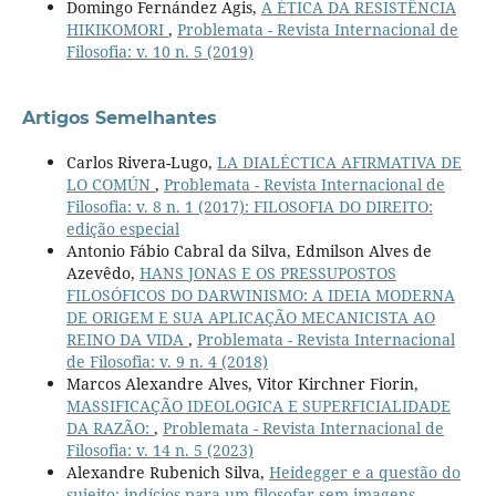
Domingo Fernández Agis,
A ÉTICA DA RESISTÊNCIA
HIKIKOMORI
,
Problemata - Revista Internacional de
Filosofia: v. 10 n. 5 (2019)
Artigos Semelhantes
Carlos Rivera-Lugo,
LA DIALÉCTICA AFIRMATIVA DE
LO COMÚN
,
Problemata - Revista Internacional de
Filosofia: v. 8 n. 1 (2017): FILOSOFIA DO DIREITO:
edição especial
Antonio Fábio Cabral da Silva, Edmilson Alves de
Azevêdo,
HANS JONAS E OS PRESSUPOSTOS
FILOSÓFICOS DO DARWINISMO: A IDEIA MODERNA
DE ORIGEM E SUA APLICAÇÃO MECANICISTA AO
REINO DA VIDA
,
Problemata - Revista Internacional
de Filosofia: v. 9 n. 4 (2018)
Marcos Alexandre Alves, Vitor Kirchner Fiorin,
MASSIFICAÇÃO IDEOLOGICA E SUPERFICIALIDADE
DA RAZÃO:
,
Problemata - Revista Internacional de
Filosofia: v. 14 n. 5 (2023)
Alexandre Rubenich Silva,
Heidegger e a questão do
sujeito: indícios para um filosofar sem imagens
,