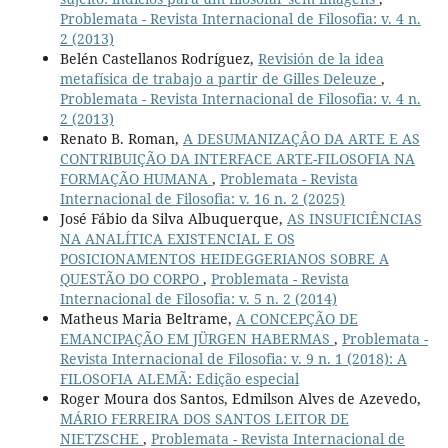
Problemata - Revista Internacional de Filosofia: v. 4 n.
2 (2013)
Belén Castellanos Rodríguez,
Revisión de la idea
metafísica de trabajo a partir de Gilles Deleuze
,
Problemata - Revista Internacional de Filosofia: v. 4 n.
2 (2013)
Renato B. Roman,
A DESUMANIZAÇÂO DA ARTE E AS
CONTRIBUIÇÃO DA INTERFACE ARTE-FILOSOFIA NA
FORMAÇÃO HUMANA
,
Problemata - Revista
Internacional de Filosofia: v. 16 n. 2 (2025)
José Fábio da Silva Albuquerque,
AS INSUFICIÊNCIAS
NA ANALÍTICA EXISTENCIAL E OS
POSICIONAMENTOS HEIDEGGERIANOS SOBRE A
QUESTÃO DO CORPO
,
Problemata - Revista
Internacional de Filosofia: v. 5 n. 2 (2014)
Matheus Maria Beltrame,
A CONCEPÇÃO DE
EMANCIPAÇÃO EM JÜRGEN HABERMAS
,
Problemata -
Revista Internacional de Filosofia: v. 9 n. 1 (2018): A
FILOSOFIA ALEMÃ: Edição especial
Roger Moura dos Santos, Edmilson Alves de Azevedo,
MÁRIO FERREIRA DOS SANTOS LEITOR DE
NIETZSCHE
,
Problemata - Revista Internacional de