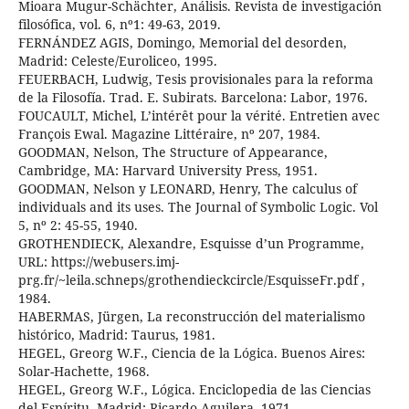
Mioara Mugur-Schächter, Análisis. Revista de investigación
filosófica, vol. 6, nº1: 49-63, 2019.
FERNÁNDEZ AGIS, Domingo, Memorial del desorden,
Madrid: Celeste/Euroliceo, 1995.
FEUERBACH, Ludwig, Tesis provisionales para la reforma
de la Filosofía. Trad. E. Subirats. Barcelona: Labor, 1976.
FOUCAULT, Michel, L’intérêt pour la vérité. Entretien avec
François Ewal. Magazine Littéraire, nº 207, 1984.
GOODMAN, Nelson, The Structure of Appearance,
Cambridge, MA: Harvard University Press, 1951.
GOODMAN, Nelson y LEONARD, Henry, The calculus of
individuals and its uses. The Journal of Symbolic Logic. Vol
5, nº 2: 45-55, 1940.
GROTHENDIECK, Alexandre, Esquisse d’un Programme,
URL: https://webusers.imj-
prg.fr/~leila.schneps/grothendieckcircle/EsquisseFr.pdf ,
1984.
HABERMAS, Jürgen, La reconstrucción del materialismo
histórico, Madrid: Taurus, 1981.
HEGEL, Greorg W.F., Ciencia de la Lógica. Buenos Aires:
Solar-Hachette, 1968.
HEGEL, Greorg W.F., Lógica. Enciclopedia de las Ciencias
del Espíritu. Madrid: Ricardo Aguilera, 1971.