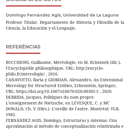
Domingo Fernández Agis,
Universidad de La Laguna
Profesor Titular. Departamento de Historia y Filosofía de la
Ciencia, la Educación y el Lenguaje.
REFERÊNCIAS
BUCCHIONI, Guillaume, Méréologie, en M. Kristanek (dir.),
l’Encyclopédie philosophique, URL: http://encyclo-
philo.fr/mereologie/ , 2016.
CANAVOTTO, Ilaria y GIORDAN, Alessandro, An Extensional
Mereology for Structured Entities, Erkenntnis, Springer,
URL: https://doi.org/10.1007/s10670-020-00305-5 , 2020.
DERRIDA, Jacques, Politiques du nom propre.
L’enseignement de Nietzsche, en LEVESQUE, C. y MC
DONALD, Ch. V. (Dirs.). L’oreille de l’autre. Montréal: VLB,
1982.
FERNÁNDEZ AGIS, Domingo, Estructuras y sistemas. Una
aproximación al método de conceptualización relativizada e