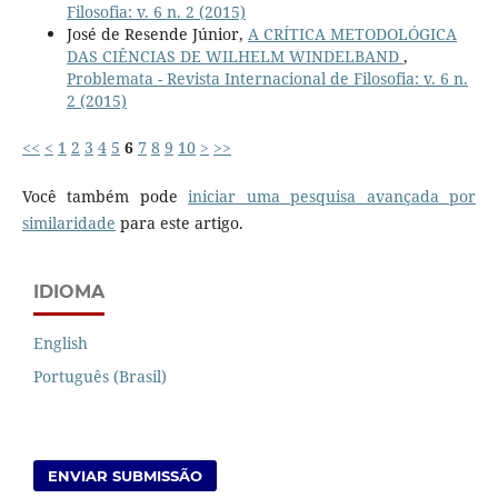
Filosofia: v. 6 n. 2 (2015)
José de Resende Júnior,
A CRÍTICA METODOLÓGICA
DAS CIÊNCIAS DE WILHELM WINDELBAND
,
Problemata - Revista Internacional de Filosofia: v. 6 n.
2 (2015)
<<
<
1
2
3
4
5
6
7
8
9
10
>
>>
Você também pode
iniciar uma pesquisa avançada por
similaridade
para este artigo.
IDIOMA
English
Português (Brasil)
ENVIAR SUBMISSÃO